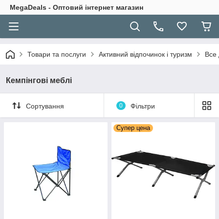
MegaDeals - Оптовий інтернет магазин
Товари та послуги
Активний відпочинок і туризм
Все 
Кемпінгові меблі
Сортування
0
Фільтри
Супер цена