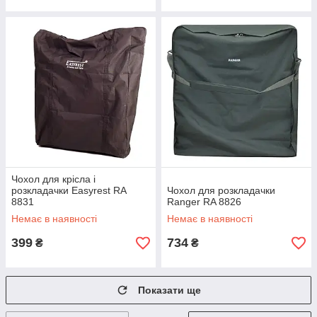
Чохол для крісла і
розкладачки Easyrest RA
Чохол для розкладачки
8831
Ranger RA 8826
Немає в наявності
Немає в наявності
399
734
₴
₴
Показати ще