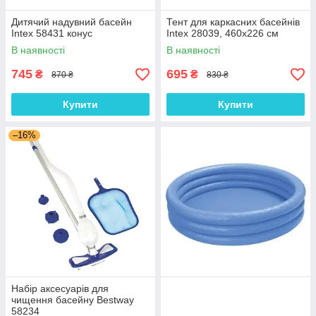
Дитячий надувний басейн
Тент для каркасних басейнів
Intex 58431 конус
Intex 28039, 460х226 см
В наявності
В наявності
745
695
₴
₴
870 ₴
830 ₴
Купити
Купити
–16%
Набір аксесуарів для
чищення басейну Bestway
58234