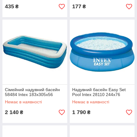
435
177
₴
₴
Сімейний надувний басейн
Надувний басейн Easy Set
58484 Intex 183х305х56
Pool Intex 28110 244х76
Немає в наявності
Немає в наявності
2 140
1 790
₴
₴