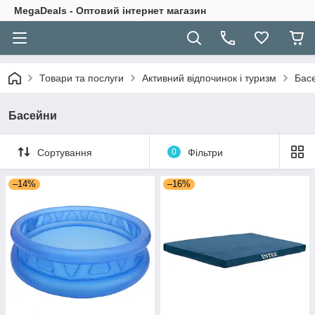
MegaDeals - Оптовий інтернет магазин
Товари та послуги
Активний відпочинок і туризм
Бас
Басейни
Сортування
0
Фільтри
–14%
–16%