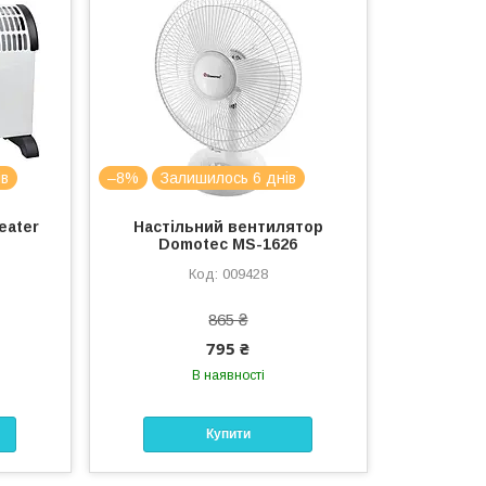
ів
–8%
Залишилось 6 днів
eater
Настільний вентилятор
Domotec МЅ-1626
009428
865 ₴
795 ₴
В наявності
Купити