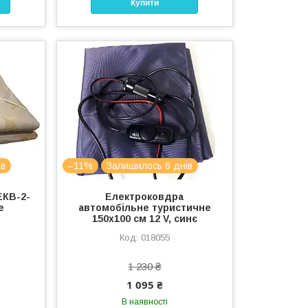
Купити
ів
–11%
Залишилось 6 днів
ЕКВ-2-
Електроковдра
е
автомобільне туристичне
150х100 см 12 V, синє
018055
1 230 ₴
1 095 ₴
В наявності