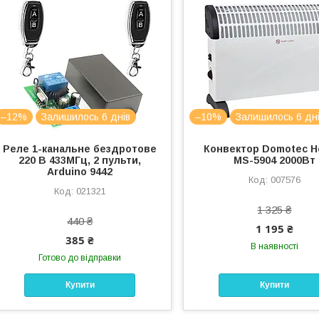
–12%
Залишилось 6 днів
–10%
Залишилось 6 дн
Реле 1-канальне бездротове
Конвектор Domotec H
220 В 433МГц, 2 пульти,
MS-5904 2000Вт
Arduino 9442
007576
021321
1 325 ₴
440 ₴
1 195 ₴
385 ₴
В наявності
Готово до відправки
Купити
Купити