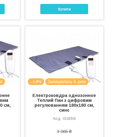
Купити
ів
–14%
Залишилось 6 днів
онне
Електроковдра однозонное
овим
Теплий Пан з цифровим
0 см,
регулюванням 180x180 см,
синє
018059
3 965 ₴