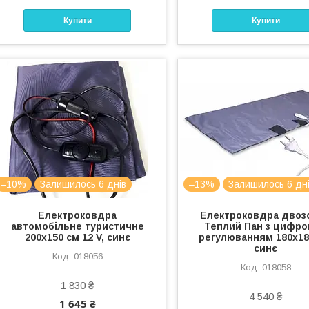
Купити
Купити
–10%
Залишилось 6 днів
–13%
Залишилось 6 дн
Електроковдра
Електроковдра двоз
автомобільне туристичне
Теплий Пан з цифр
200х150 см 12 V, синє
регулюванням 180x18
синє
018056
018058
1 830 ₴
4 540 ₴
1 645 ₴