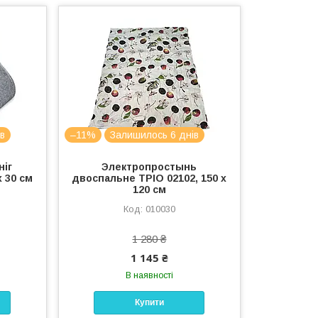
в
–11%
Залишилось 6 днів
ніг
Электропростынь
х 30 см
двоспальне ТРІО 02102, 150 х
120 см
010030
1 280 ₴
1 145 ₴
В наявності
Купити