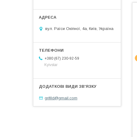
вул. Раїси Окіпної, 4а, Київ, Україна
+380 (67) 230-92-59
Kyivstar
grifild@gmail.com