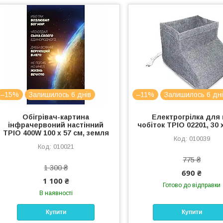
–15%
Залишилось 6 днів
–11%
Залишилось 6 дні
Обігрівач-картина
Електрогрілка для 
інфрачервоний настінний
чобіток ТРІО 02201, 30 
ТРІО 400W 100 х 57 см, земля
010039
010021
775 ₴
1 300 ₴
690 ₴
1 100 ₴
Готово до відправки
В наявності
Купити
Купити