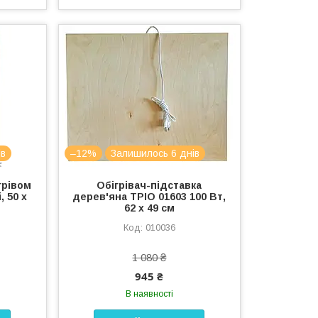
ів
–12%
Залишилось 6 днів
грівом
Обігрівач-підставка
, 50 х
дерев'яна ТРІО 01603 100 Вт,
62 х 49 см
010036
1 080 ₴
945 ₴
В наявності