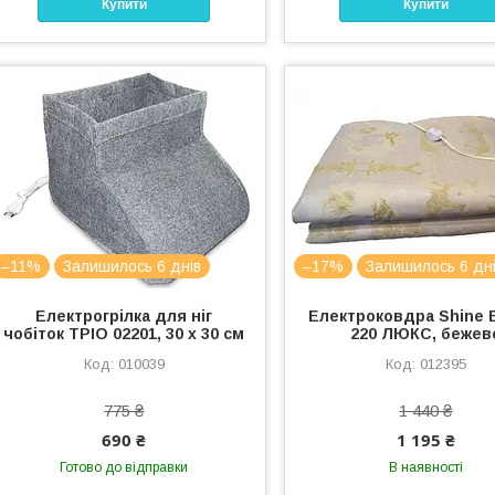
Купити
Купити
–11%
Залишилось 6 днів
–17%
Залишилось 6 дн
Електрогрілка для ніг
Електроковдра Shine 
чобіток ТРІО 02201, 30 х 30 см
220 ЛЮКС, бежев
010039
012395
775 ₴
1 440 ₴
690 ₴
1 195 ₴
Готово до відправки
В наявності