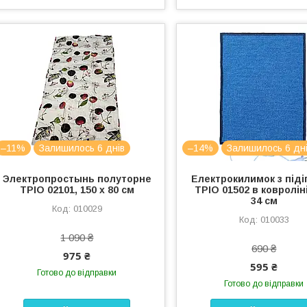
–11%
Залишилось 6 днів
–14%
Залишилось 6 дн
Электропростынь полуторне
Електрокилимок з піді
ТРІО 02101, 150 х 80 см
ТРІО 01502 в ковроліні
34 см
010029
010033
1 090 ₴
690 ₴
975 ₴
595 ₴
Готово до відправки
Готово до відправки