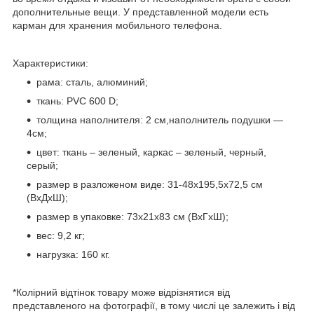
дополнительные вещи. У представленной модели есть
карман для хранения мобильного телефона.
Характеристики:
рама: сталь, алюминий;
ткань: PVC 600 D;
толщина наполнителя: 2 см,наполнитель подушки —
4см;
цвет: ткань – зеленый, каркас – зеленый, черный,
серый;
размер в разложеном виде: 31-48х195,5х72,5 см
(ВхДхШ);
размер в упаковке: 73х21х83 см (ВхГхШ);
вес: 9,2 кг;
нагрузка: 160 кг.
*Колірний відтінок товару може відрізнятися від
представленого на фотографії, в тому числі це залежить і від