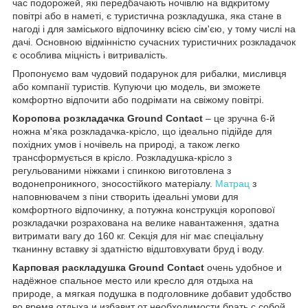
час подорожей, які передбачають ночівлю на відкритому
повітрі або в наметі, є туристична розкладушка, яка стане в
нагоді і для заміського відпочинку всією сім'єю, у тому числі на
дачі. Основною відмінністю сучасних туристичних розкладачок
є особлива міцність і витривалість.
Пропонуємо вам чудовий подарунок для рибалки, мисливця
або компанії туристів. Купуючи цю модель, ви зможете
комфортно відпочити або подрімати на свіжому повітрі.
Коропова розкладачка Ground Contact
– це зручна 6-й
ножна м'яка розкладачка-крісло, що ідеально підійде для
похідних умов і ночівель на природі, а також легко
трансформується в крісло. Розкладушка-крісло з
регульованими ніжками і спинкою виготовлена з
водонепроникного, зносостійкого матеріалу.
Матрац
з
наповнювачем з піни створить ідеальні умови для
комфортного відпочинку, а потужна конструкція коропової
розкладачки розрахована на велике навантаження, здатна
витримати вагу до 160 кг. Секція для ніг має спеціальну
тканинну вставку зі здатністю відштовхувати бруд і воду.
Карповая раскладушка Ground Contact
очень удобное и
надёжное спальное место или кресло для отдыха на
природе, а мягкая подушка в подголовнике добавит удобство
во время отдыха и избавит от необходимости брать с собой