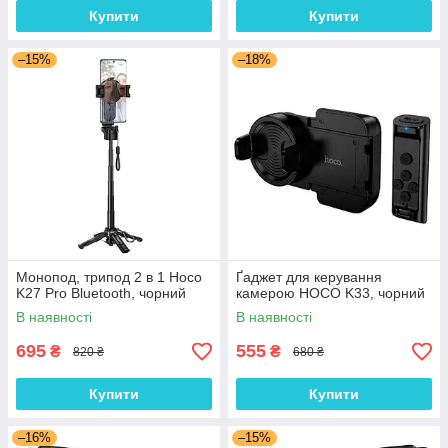
Купити
Купити
–15%
–18%
Монопод, трипод 2 в 1 Hoco
Ґаджет для керування
K27 Pro Bluetooth, чорний
камерою HOCO K33, чорний
В наявності
В наявності
695
555
₴
₴
820 ₴
680 ₴
Купити
Купити
–16%
–15%