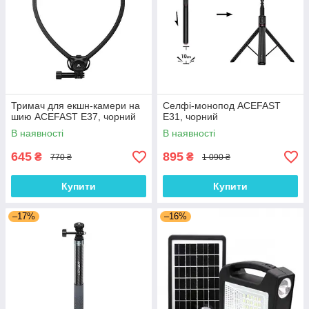
Тримач для екшн-камери на
Селфі-монопод ACEFAST
шию ACEFAST E37, чорний
E31, чорний
В наявності
В наявності
645
895
₴
₴
770 ₴
1 090 ₴
Купити
Купити
–17%
–16%