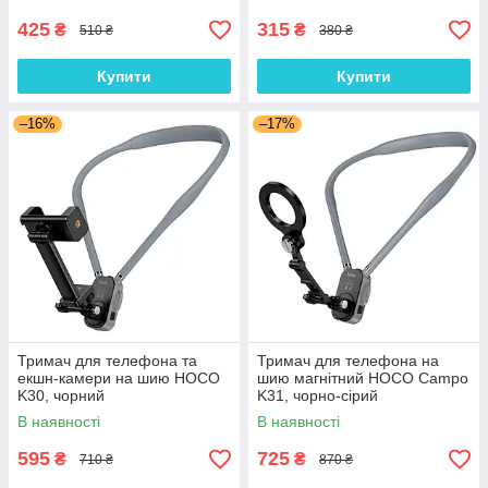
425
315
₴
₴
510 ₴
380 ₴
Купити
Купити
–16%
–17%
Тримач для телефона та
Тримач для телефона на
екшн-камери на шию HOCO
шию магнітний HOCO Campo
K30, чорний
K31, чорно-сірий
В наявності
В наявності
595
725
₴
₴
710 ₴
870 ₴