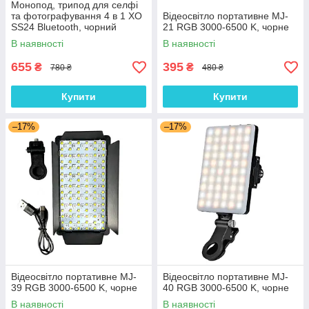
Монопод, трипод для селфі
та фотографування 4 в 1 XO
Відеосвітло портативне MJ-
SS24 Bluetooth, чорний
21 RGB 3000-6500 K, чорне
В наявності
В наявності
655
395
₴
₴
780 ₴
480 ₴
Купити
Купити
–17%
–17%
Відеосвітло портативне MJ-
Відеосвітло портативне MJ-
39 RGB 3000-6500 K, чорне
40 RGB 3000-6500 K, чорне
В наявності
В наявності