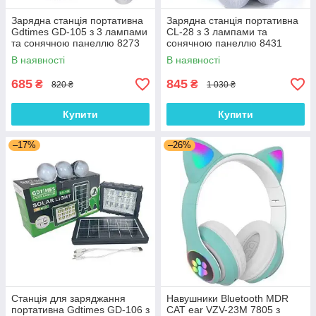
Зарядна станція портативна
Зарядна станція портативна
Gdtimes GD-105 з 3 лампами
CL-28 з 3 лампами та
та сонячною панеллю 8273
сонячною панеллю 8431
В наявності
В наявності
685
845
₴
₴
820 ₴
1 030 ₴
Купити
Купити
–17%
–26%
Станція для заряджання
Навушники Bluetooth MDR
портативна Gdtimes GD-106 з
CAT ear VZV-23M 7805 з