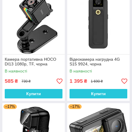
Камера портативна HOCO
Відеокамера нагрудна 4G
DI13 1080p, TF, чорна
S15 9924, чорна
В наявності
В наявності
585
1 395
₴
₴
730 ₴
1 690 ₴
Купити
Купити
–17%
–17%