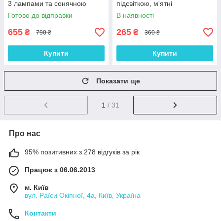
3 лампами та сонячною
підсвіткою, м'ятні
панеллю 8415
Готово до відправки
В наявності
655
265
₴
₴
790 ₴
360 ₴
Купити
Купити
Показати ще
1
/ 31
Про нас
95% позитивних з 278 відгуків за рік
Працює з 06.06.2013
м. Київ
вул. Раїси Окіпної, 4а, Київ, Україна
Контакти