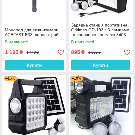
Зарядна станція портативна
Монопод для екшн-камери
Gdtimes GD-103 з 3 лампами
ACEFAST E38, чорно-сірий
та сонячною панеллю 8403
В наявності
В наявності
1 195
895
₴
₴
1 440 ₴
1 060 ₴
Купити
Купити
–16%
–18%