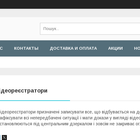
АС
КОНТАКТЫ
ДОСТАВКА И ОПЛАТА
АКЦИИ
Н
ідеореєстратори
ідеореєстратори призначені записувати все, що відбувається на до
афіксувати всі непередбачені ситуації і мати докази у вигляді від
становлюються під центральним дзеркалом і зовсім не закриває ог