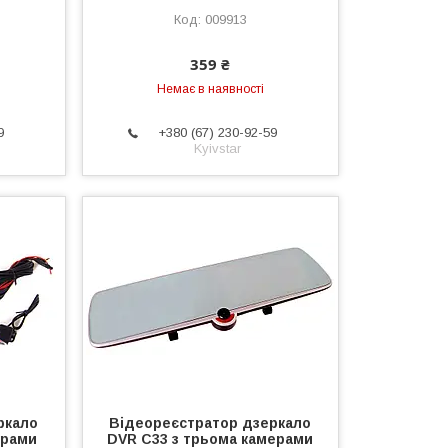
009913
359 ₴
Немає в наявності
9
+380 (67) 230-92-59
Kyivstar
ркало
Відеореєстратор дзеркало
ерами
DVR C33 з трьома камерами