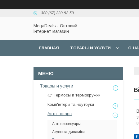
+380 (67) 230-92-59
MegaDeals - Оптовий
інтернет магазин
ГЛАВНАЯ
ТОВАРЫ И УСЛУГИ
О Н
Товары и услуги
В
👉 Термосы и термокружки
Комп'ютери та ноутбуки
В
Авто товары
з
в
Автоакссесуары
Акустика динаміки