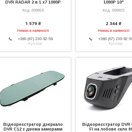
DVR RADAR 2 в 1 x7 1080P
1080P 10"
009916
009915
1 579 ₴
2 344 ₴
Немає в наявності
Немає в наявності
+380 (67) 230-92-59
+380 (67) 230-92-5
Kyivstar
Kyivstar
Відеореєстратор дзеркало
Відеореєстратор DVR 
DVR C12 з двома камерами
Fi на лобове скло 6