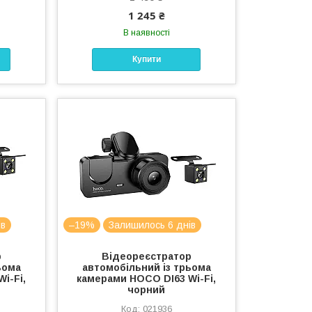
1 245 ₴
В наявності
Купити
ів
–19%
Залишилось 6 днів
р
Відеореєстратор
ьома
автомобільний із трьома
i-Fi,
камерами HOCO DI63 Wi-Fi,
чорний
021936