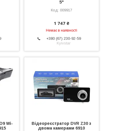
5"
009917
1 747 ₴
Немає в наявності
9
+380 (67) 230-92-59
Kyivstar
D9 Wi-
Відеореєстратор DVR Z30 з
915
двома камерами 6910