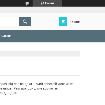
Кошик
Кошик
ОВИНКИ
розі під час поїздки. Такий пристрій допоможе
еозаписів. Реєстратори дуже компактні
ляд водієві.