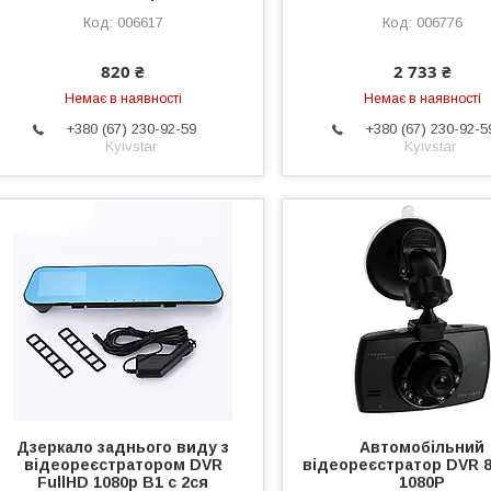
006617
006776
820 ₴
2 733 ₴
Немає в наявності
Немає в наявності
+380 (67) 230-92-59
+380 (67) 230-92-5
Kyivstar
Kyivstar
Дзеркало заднього виду з
Автомобільний
відеореєстратором DVR
відеореєстратор DVR 8
FullHD 1080p B1 c 2ся
1080P