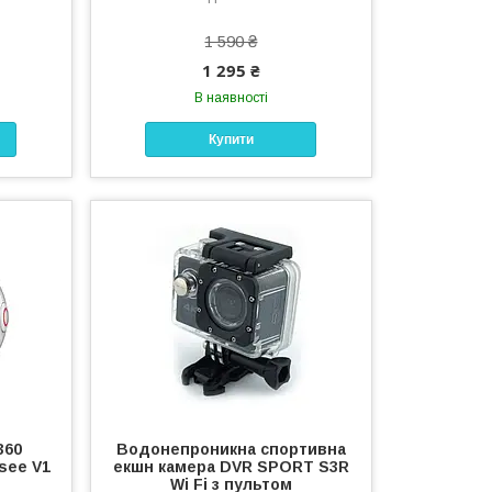
1 590 ₴
1 295 ₴
В наявності
Купити
360
Водонепроникна спортивна
csee V1
екшн камера DVR SPORT S3R
Wi Fi з пультом