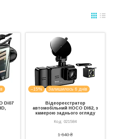
ів
–15%
Залишилось 6 днів
O Di07
Відеореєстратор
HD,
автомобільний HOCO DI62, з
камерою заднього огляду
021584
1 640 ₴