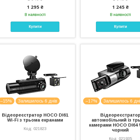
1 295 ₴
1 245 ₴
В наявності
В наявності
Купити
Купити
–15%
Залишилось 6 днів
–17%
Залишилось 6 дн
Відеореєстратор HOCO DI61
Відеореєстрато
Wi-Fi з трьома екранами
автомобільний із тр
камерами HOCO DI64 W
021823
чорний
021935