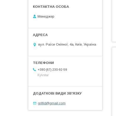
Менеджер
вул. Раїси Окіпної, 4а, Київ, Україна
+380 (67) 230-92-59
Kyivstar
grifild@gmail.com