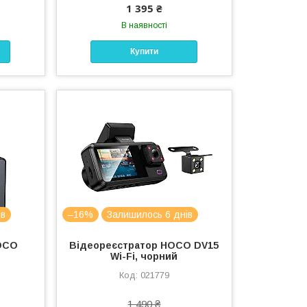
1 395 ₴
В наявності
Купити
ів
–16%
Залишилось 6 днів
OCO
Відеореєстратор HOCO DV15
Wi-Fi, чорний
021779
1 490 ₴