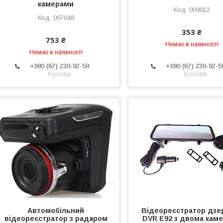
камерами
009912
007048
353 ₴
753 ₴
Немає в наявності
Немає в наявності
+380 (67) 230-92-59
+380 (67) 230-92-5
Kyivstar
Kyivstar
Автомобільний
Відеореєстратор дзе
відеореєстратор з радаром
DVR E92 з двома кам