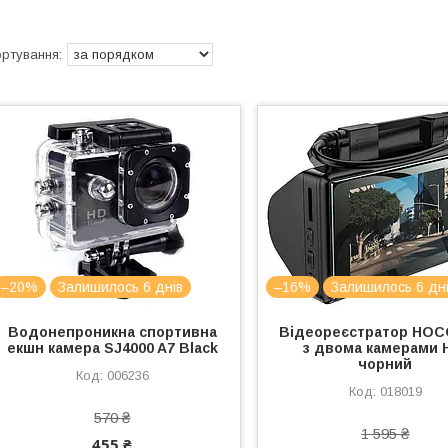
–20%
Залишилось 6 днів
–16%
Залишилось 6 дн
Водонепроникна спортивна
Відеореєстратор HOC
екшн камера SJ4000 A7 Black
з двома камерами 
чорний
006236
018019
570 ₴
1 595 ₴
455 ₴