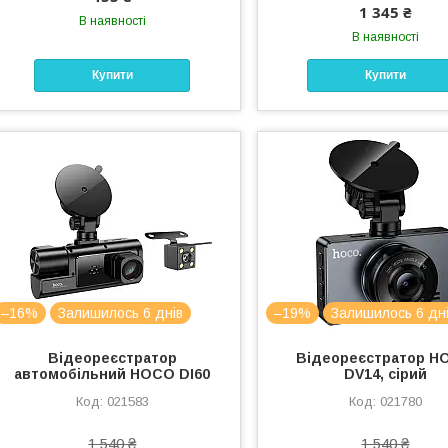
1 345 ₴
В наявності
В наявності
Купити
Купити
–16%
Залишилось 6 днів
–19%
Залишилось 6 дн
Відеореєстратор
Відеореєстратор H
автомобільний HOCO DI60
DV14, сірий
021583
021780
1 540 ₴
1 540 ₴