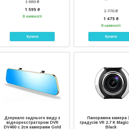
1 880 ₴
1 595 ₴
1 770 ₴
В наявності
1 475 ₴
В наявності
Купити
Купити
Дзеркало заднього виду з
Панорамна камера 
відеореєстратором DVR
градусів VR 2.7 K Magi
DV460 c 2ся камерами Gold
Black