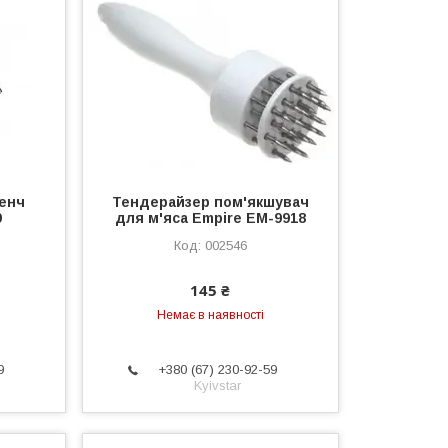
енч
Тендерайзер пом'якшувач
9
для м'яса Empire EM-9918
002546
145 ₴
Немає в наявності
9
+380 (67) 230-92-59
Kyivstar