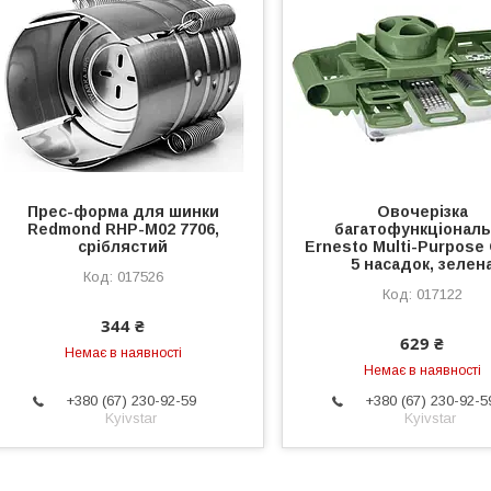
Прес-форма для шинки
Овочерізка
Redmond RHP-M02 7706,
багатофункціонал
сріблястий
Ernesto Multi-Purpose 
5 насадок, зелен
017526
017122
344 ₴
629 ₴
Немає в наявності
Немає в наявності
+380 (67) 230-92-59
+380 (67) 230-92-5
Kyivstar
Kyivstar