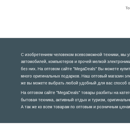
С изобретением человеком всевозможной техники, мы у
автомобилей, компьютеров и прочей мелкой электроник
без них. На оптовом сайте "MegaDeals" Вы можете купи
много оригинальных подарков. Наш оптовый магазин эл
же вы можете выбрать любой удобный для вас способ о
На оптовом сайте "MegaDeals" товары разбиты на катег
бытовая техника, активный отдых и туризм, оригинальн
А так же ко всем товарам по оптовым и розничным цена