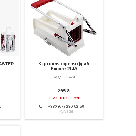
MASTER
Картопля френч фрай
Empire 2149
002474
295 ₴
Немає в наявності
9
+380 (67) 230-92-59
Kyivstar