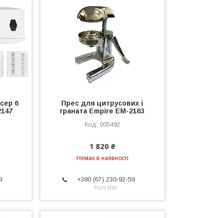
сер 6
Прес для цитрусових і
2147
граната Empire EM-2163
005492
1 820 ₴
Немає в наявності
9
+380 (67) 230-92-59
Kyivstar