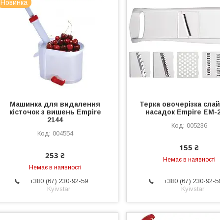
Новинка
Машинка для видалення
Терка овочерізка слай
кісточок з вишень Empire
насадок Empire EM-
2144
005236
004554
155 ₴
253 ₴
Немає в наявності
Немає в наявності
+380 (67) 230-92-59
+380 (67) 230-92-5
Kyivstar
Kyivstar