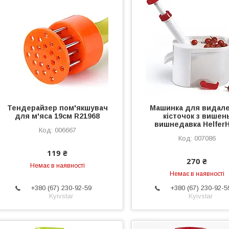
Тендерайзер пом'якшувач
Машинка для видал
для м'яса 19см R21968
кісточок з вишен
вишнедавка HelferH
006667
007086
119 ₴
270 ₴
Немає в наявності
Немає в наявності
+380 (67) 230-92-59
+380 (67) 230-92-5
Kyivstar
Kyivstar