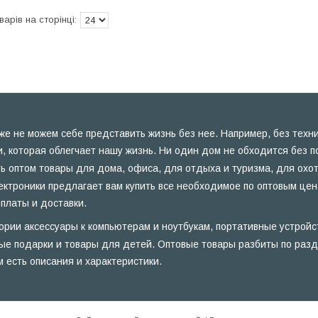
же не можем себе представить жизнь без нее. Например, без техн
и, которая облегчает нашу жизнь. Ни один дом не обходится без 
ть оптом товары для дома, офиса, для отдыха и туризма, для охот
ектроники предлагает вам купить все необходимое по оптовым цен
платы и доставки.
ории аксессуары к компьютерам и ноутбукам, портативные устройс
ые подарки и товары для детей. Оптовые товары разбиты по разде
м есть описания и характеристики.