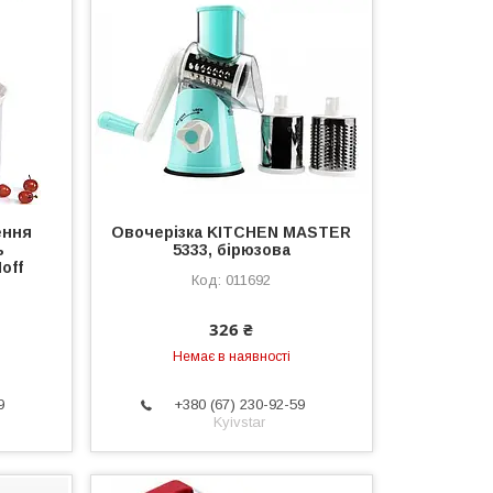
ення
Овочерізка KITCHEN MASTER
ь
5333, бірюзова
off
011692
326 ₴
Немає в наявності
9
+380 (67) 230-92-59
Kyivstar