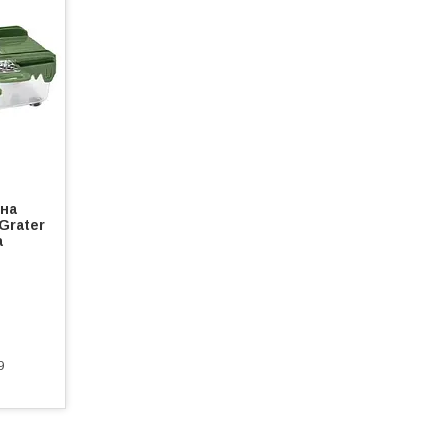
ьна
Grater
а
9