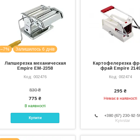
–7%
Залишилось 6 днів
Лапшерезка механическая
Картофелерезка фр
Empire ЕМ-2358
фрай Empire 214
002476
002474
830 ₴
295 ₴
775 ₴
Немає в наявності
В наявності
+380 (67) 230-92-5
Купити
Kyivstar