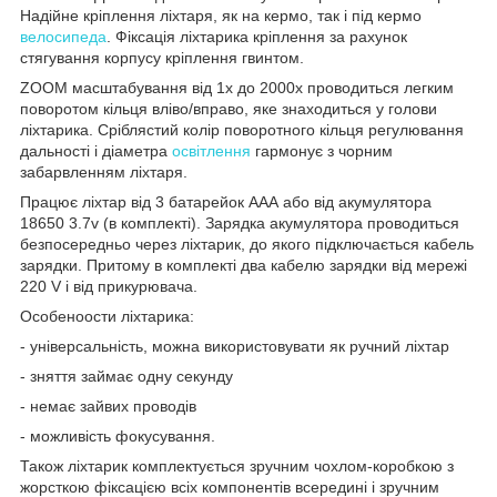
Надійне кріплення ліхтаря, як на кермо, так і під кермо
велосипеда
. Фіксація ліхтарика кріплення за рахунок
стягування корпусу кріплення гвинтом.
ZOOM масштабування від 1х до 2000х проводиться легким
поворотом кільця вліво/вправо, яке знаходиться у голови
ліхтарика. Сріблястий колір поворотного кільця регулювання
дальності і діаметра
освітлення
гармонує з чорним
забарвленням ліхтаря.
Працює ліхтар від 3 батарейок ААА або від акумулятора
18650 3.7v (в комплекті). Зарядка акумулятора проводиться
безпосередньо через ліхтарик, до якого підключається кабель
зарядки. Притому в комплекті два кабелю зарядки від мережі
220 V і від прикурювача.
Особеноости ліхтарика:
- універсальність, можна використовувати як ручний ліхтар
- зняття займає одну секунду
- немає зайвих проводів
- можливість фокусування.
Також ліхтарик комплектується зручним чохлом-коробкою з
жорсткою фіксацією всіх компонентів всередині і зручним