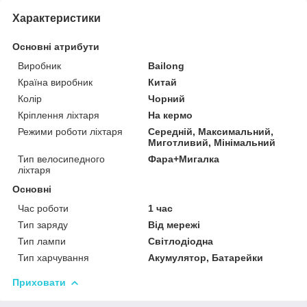
Характеристики
Основні атрибути
Виробник
Bailong
Країна виробник
Китай
Колір
Чорний
Кріплення ліхтаря
На кермо
Режими роботи ліхтаря
Середній, Максимальний,
Миготливий, Мінімальний
Тип велосипедного
Фара+Мигалка
ліхтаря
Основні
Час роботи
1 час
Тип заряду
Від мережі
Тип лампи
Світлодіодна
Тип харчування
Акумулятор, Батарейки
Приховати