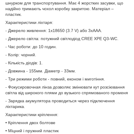
шнурком для транспортування. Має 4 жорстких засувки, що
надійно тримають чохол коробку закритою. Матеріал –
пластик.
Характеристики ліхтаря:
- Джерело живлення: 1х18650 (3.7 V) або 3хААА.
- Джерело світла: потужний світлодіод CREE XPE Q3-WC.
- Час роботи: до 10 годин.
- Колір: чорний.
- Кількість діодів: 1.
- Довжина - 155мм. Діаметр - 33мм.
- Три режими роботи - повний, економ і миготіння.
- Фокусировочная лінза дозволяє змінювати кут розсіювання
світла від широкого плями до вузького спрямованого променя
- Зарядка акумулятора проводиться через підключення
ліхтарика.
Характеристики кріплення:
• Кріплення двох болтове
• Міцний і пружний пластик