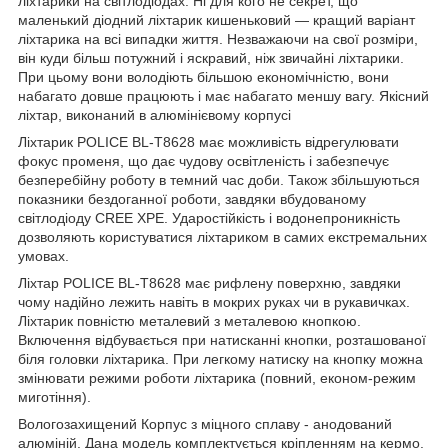
ліхтарики на світлодіодах. Ні для кого не секрет, що
маленький діодний ліхтарик кишеньковий — кращий варіант
ліхтарика на всі випадки життя. Незважаючи на свої розміри,
він куди більш потужний і яскравий, ніж звичайні ліхтарики.
При цьому вони володіють більшою економічністю, вони
набагато довше працюють і має набагато меншу вагу. Якісний
ліхтар, виконаний в алюмінієвому корпусі
Ліхтарик POLICE BL-Т8628 має можливість відрегулювати
фокус променя, що дає чудову освітленість і забезпечує
безперебійну роботу в темний час доби. Також збільшуються
показники бездоганної роботи, завдяки вбудованому
світлодіоду CREE XPE. Ударостійкість і водонепроникність
дозволяють користуватися ліхтариком в самих екстремальних
умовах.
Ліхтар POLICE BL-Т8628 має рифлену поверхню, завдяки
чому надійно лежить навіть в мокрих руках чи в рукавичках.
Ліхтарик повністю металевий з металевою кнопкою.
Включення відбувається при натисканні кнопки, розташованої
біля головки ліхтарика. При легкому натиску на кнопку можна
змінювати режими роботи ліхтарика (повний, економ-режим
миготіння).
Вологозахищений Корпус з міцного сплаву - анодований
алюміній. Дана модель комплектується кріпленням на кермо.