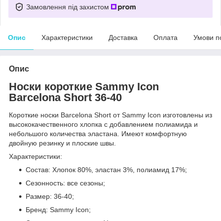
Замовлення під захистом
Опис
Характеристики
Доставка
Оплата
Умови п
Опис
Носки короткие Sammy Icon
Barcelona Short 36-40
Короткие носки Barcelona Short от Sammy Icon изготовлены из
высококачественного хлопка с добавлением полиамида и
небольшого количества эластана. Имеют комфортную
двойную резинку и плоские швы.
Характеристики:
Состав: Хлопок 80%, эластан 3%, полиамид 17%;
Сезонность: все сезоны;
Размер: 36-40;
Бренд: Sammy Icon;