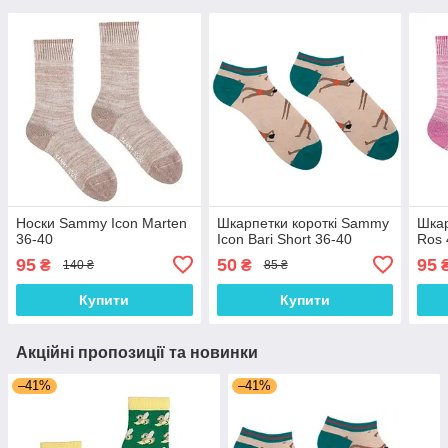
Носки Sammy Icon Marten
Шкарпетки короткі Sammy
Шка
36-40
Icon Bari Short 36-40
Ros 
95
50
95
₴
₴
140 ₴
85 ₴
Купити
Купити
Акційні пропозиції та новинки
–41%
–41%