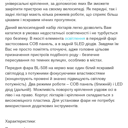
універсальні кріплення, за допомогою яких Ви зможете
закріпити пристрою на своєму велосипеді. Як передні, так і
задні ліхтарі мають кілька режимів роботи, що сприяє більш
цікавим і яскравим нічних прогулянок.
Даний велосипедний набір ліхтарів легко дозволить Вам
кататися в умовах недостатньої освітленості і не турбується
про безпеку. В якості елемента
освітлення
в передній фарі
застосована COB панель, а в задній 5LED діодів. Завдяки їм
Вас не просто помітять оточуючі, адже головне цільове
призначення пристроїв подібного роду - безпечне
пересування по темних вулицях, особливо в містах.
Передня фара BL-508 на кермо має один білий яскравий
світлодіод з потужними фокусуючими властивостями
(концентрують промені й значно підвищують світлову
потужність). Два режими роботи – COB панель (ближній) і LED
діод (дальній). Можливість повороту кріплення уздовж осі в
ліво і на право. Корпус ліхтарів і кріплення складаються з
високоміцного пластика. Для установки фари не потребує
використання додаткових інструментів.
Характеристики: