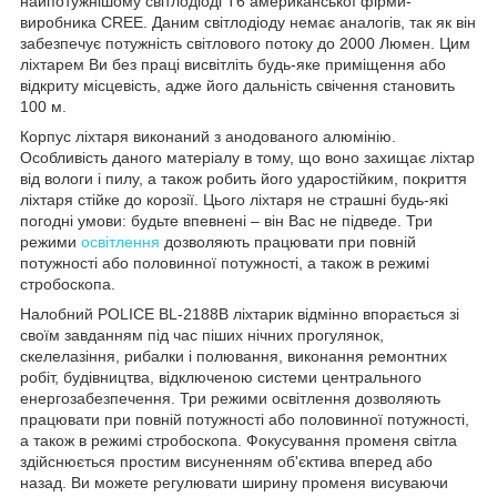
найпотужнішому світлодіоді T6 американської фірми-
виробника CREE. Даним світлодіоду немає аналогів, так як він
забезпечує потужність світлового потоку до 2000 Люмен. Цим
ліхтарем Ви без праці висвітліть будь-яке приміщення або
відкриту місцевість, адже його дальність свічення становить
100 м.
Корпус ліхтаря виконаний з анодованого алюмінію.
Особливість даного матеріалу в тому, що воно захищає ліхтар
від вологи і пилу, а також робить його ударостійким, покриття
ліхтаря стійке до корозії. Цього ліхтаря не страшні будь-які
погодні умови: будьте впевнені – він Вас не підведе. Три
режими
освітлення
дозволяють працювати при повній
потужності або половинної потужності, а також в режимі
стробоскопа.
Налобний POLICE BL-2188B ліхтарик відмінно впорається зі
своїм завданням під час піших нічних прогулянок,
скелелазіння, рибалки і полювання, виконання ремонтних
робіт, будівництва, відключеною системи центрального
енергозабезпечення. Три режими освітлення дозволяють
працювати при повній потужності або половинної потужності,
а також в режимі стробоскопа. Фокусування променя світла
здійснюється простим висуненням об'єктива вперед або
назад. Ви можете регулювати ширину променя висуваючи