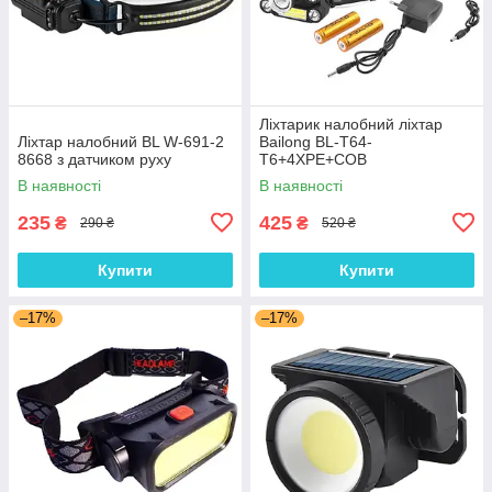
Ліхтарик налобний ліхтар
Ліхтар налобний BL W-691-2
Bailong BL-T64-
8668 з датчиком руху
T6+4XPE+COB
В наявності
В наявності
235
425
₴
₴
290 ₴
520 ₴
Купити
Купити
–17%
–17%