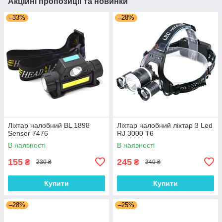
Акційні пропозиції та новинки
–33%
–28%
Ліхтар налобний BL 1898
Ліхтар налобний ліхтар 3 Led
Sensor 7476
RJ 3000 T6
В наявності
В наявності
155
245
₴
₴
230 ₴
340 ₴
Купити
Купити
–28%
–25%