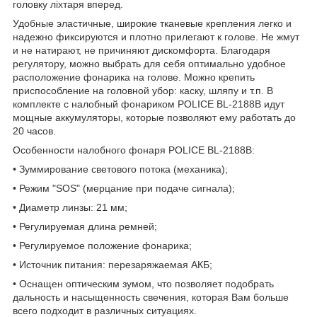
головку ліхтаря вперед.
Удобные эластичные, широкие тканевые крепления легко и
надежно фиксируются и плотно прилегают к голове. Не жмут
и не натирают, не причиняют дискомфорта. Благодаря
регулятору, можно выбрать для себя оптимально удобное
расположение фонарика на голове. Можно крепить
приспособление на головной убор: каску, шляпу и т.п. В
комплекте с налобный фонариком POLICE BL-2188B идут
мощные аккумуляторы, которые позволяют ему работать до
20 часов.
Особенности налобного фонаря POLICE BL-2188B:
• Зуммирование светового потока (механика);
• Режим "SOS" (мерцание при подаче сигнала);
• Диаметр линзы: 21 мм;
• Регулируемая длина ремней;
• Регулируемое положение фонарика;
• Источник питания: перезаряжаемая АКБ;
• Оснащен оптическим зумом, что позволяет подобрать
дальность и насыщенность свечения, которая Вам больше
всего подходит в различных ситуациях.