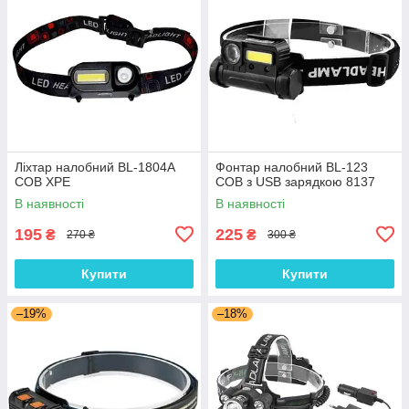
Ліхтар налобний BL-1804A
Фонтар налобний BL-123
COB XPE
COB з USB зарядкою 8137
В наявності
В наявності
195
225
₴
₴
270 ₴
300 ₴
Купити
Купити
–19%
–18%