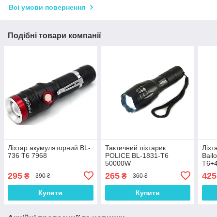
Всі умови повернення
Подібні товари компанії
Ліхтар акумуляторний BL-
Тактичний ліхтарик
Ліхт
736 T6 7968
POLICE BL-1831-T6
Bail
50000W
T6+
295
265
425
₴
₴
390 ₴
360 ₴
Купити
Купити