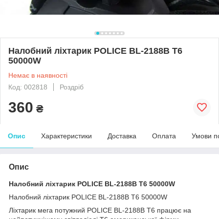
Налобний ліхтарик POLICE BL-2188B T6
50000W
Немає в наявності
Код: 002818
Роздріб
360
₴
Опис
Характеристики
Доставка
Оплата
Умови п
Опис
Налобний ліхтарик POLICE BL-2188B T6 5
0000W
Налобний ліхтарик POLICE BL-2188B T6 50000W
Ліхтарик мега потужний POLICE BL-2188B T6 працює на