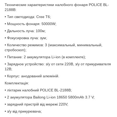
Технические характеристики налобного фонаря POLICE BL-
2188B:
• Тип светодиода: Cree T6;
• Мощность фонаря: 50000W;
• Дальность луча: 100м;
• Фокусировка луча: зум;
• Количество режимов: 3 (максимальный, минимальный,
стробоскоп);
• Питание: 2 аккумулятора Li-ion (в комплекте);
• Зарядное устройство: з/у от сети 220В, з/у от прикуривателя
12В;
• Корпус: анодований алюміній.
Комплектація:
• ліхтарик налобний POLICE BL-2188B;
• 2 акумулятора Bailong Li-ion 18650 5800mAh 3.7 V;
• зарядний пристрій від мережі 220V;
• з/у від прикурювача;