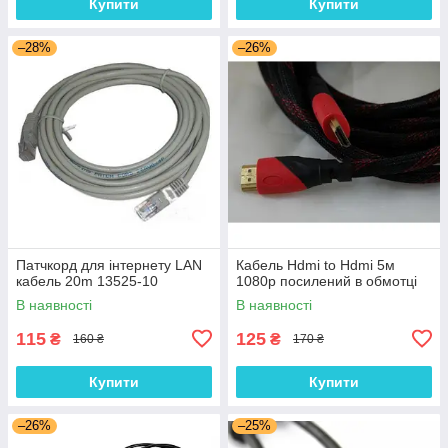
Купити
Купити
–28%
–26%
Патчкорд для інтернету LAN
Кабель Hdmi to Hdmi 5м
кабель 20m 13525-10
1080p посилений в обмотці
В наявності
В наявності
115
125
₴
₴
160 ₴
170 ₴
Купити
Купити
–26%
–25%