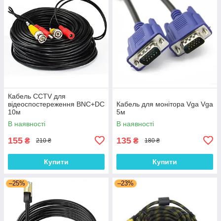
Кабель CCTV для
відеоспостереження BNC+DC
Кабель для монітора Vga Vga
10м
5м
В наявності
В наявності
155
135
₴
₴
210 ₴
180 ₴
Купити
Купити
–25%
–23%