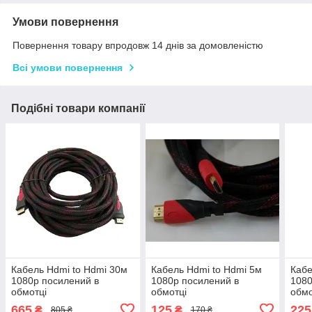
Умови повернення
Повернення товару впродовж 14 днів за домовленістю
Всі умови повернення
Подібні товари компанії
Кабель Hdmi to Hdmi 30м
Кабель Hdmi to Hdmi 5м
Кабе
1080p посилений в
1080p посилений в
1080
обмотці
обмотці
обмо
665
125
225
₴
₴
805 ₴
170 ₴