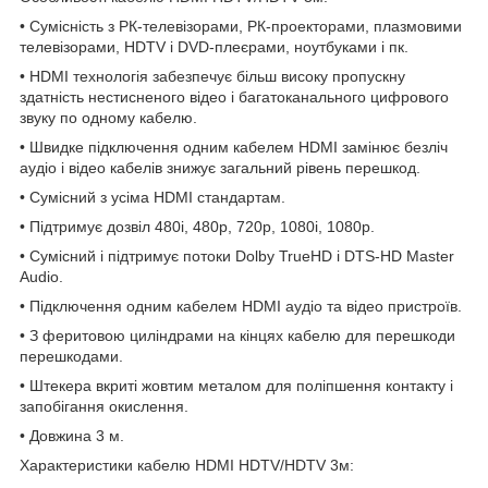
• Сумісність з РК-телевізорами, РК-проекторами, плазмовими
телевізорами, HDTV і DVD-плеєрами, ноутбуками і пк.
• HDMI технологія забезпечує більш високу пропускну
здатність нестисненого відео і багатоканального цифрового
звуку по одному кабелю.
• Швидке підключення одним кабелем HDMI замінює безліч
аудіо і відео кабелів знижує загальний рівень перешкод.
• Сумісний з усіма HDMI стандартам.
• Підтримує дозвіл 480i, 480p, 720p, 1080i, 1080p.
• Сумісний і підтримує потоки Dolby TrueHD і DTS-HD Master
Audio.
• Підключення одним кабелем HDMI аудіо та відео пристроїв.
• З феритовою циліндрами на кінцях кабелю для перешкоди
перешкодами.
• Штекера вкриті жовтим металом для поліпшення контакту і
запобігання окислення.
• Довжина 3 м.
Характеристики кабелю HDMI HDTV/HDTV 3м: