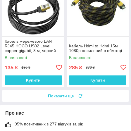
Кабель мережевого LAN
RJ45 HOCO US02 Level
Кабель Hdmi to Hdmi 15м
copper gigabit, 3 м, чорний
1080p посилений в обмотці
В наявності
В наявності
135
285
₴
₴
180 ₴
370 ₴
Купити
Купити
Показати ще
Про нас
95% позитивних з 277 відгуків за рік