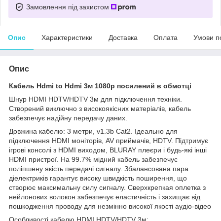
Замовлення під захистом
Опис
Характеристики
Доставка
Оплата
Умови п
Опис
Кабель Hdmi to Hdmi 3м 1080p посилений в обмотці
Шнур HDMI HDTV/HDTV 3м для підключення техніки.
Створений виключно з високоякісних матеріалів, кабель
забезпечує надійну передачу даних.
Довжина кабелю: 3 метри, v1.3b Cat2. Ідеально для
підключення HDMI моніторів, AV приймачів, HDTV. Підтримує
ігрові консолі з HDMI виходом, BLURAY плеєри і будь-які інші
HDMI пристрої. На 99.7% мідний кабель забезпечує
поліпшену якість передачі сигналу. Збалансована пара
діелектриків гарантує високу швидкість поширення, що
створює максимальну силу сигналу. Сверхкрепкая оплетка з
нейлонових волокон забезпечує еластичність і захищає від
пошкодження проводу для незмінно високої якості аудіо-відео
Особливості кабелю HDMI HDTV/HDTV 3м: