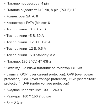
• Питание процессора: 4 pin
• Питание видеокарт 6+2 pin, 8-pin (PCI-E): 12
• Коннекторы SATA: 8
• Коннекторы PATA (Molex): 6
• Ток по линии +3.3 В: 26 А
• Ток по линии +5 В: 30 А
• Ток по линии +12 В 1: 128 А
• Ток по линии -12 В: 0.5 А
• Ток по линии +5 В Standby: 3 А
• Питание: 170-240V, 47-63Hz
• Охлаждение блока питания: вентилятор 140 мм
• Защита: OCP (over current protection), OPP (over power
protection), OVP (over voltage protection), SCP (short circuit
protection), UVP (under voltage protection)
• Входное напряжение: 100 — 240 В
• Размеры: 160 ? 150 ? 86 мм
• Вес: 2.3 кг