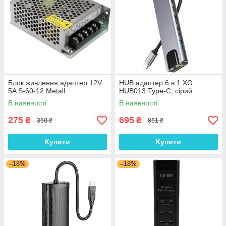
Блок живлення адаптер 12V
HUB адаптер 6 в 1 XO
5A S-60-12 Metall
HUB013 Type-C, сірий
В наявності
В наявності
275
695
₴
₴
350 ₴
851 ₴
Купити
Купити
–18%
–18%