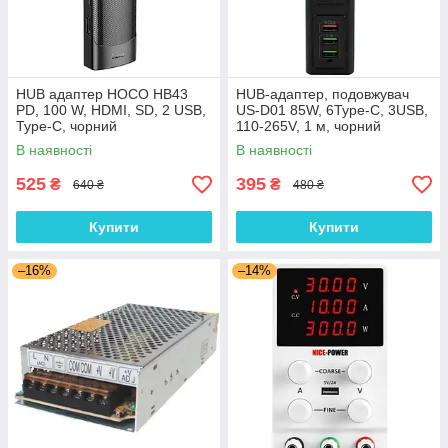
HUB адаптер HOCO HB43
HUB-адаптер, подовжувач
PD, 100 W, HDMI, SD, 2 USB,
US-D01 85W, 6Type-C, 3USB,
Type-C, чорний
110-265V, 1 м, чорний
В наявності
В наявності
525
395
₴
₴
640 ₴
480 ₴
Купити
Купити
–16%
–14%