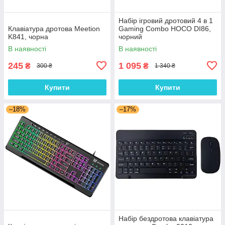
Набір ігровий дротовий 4 в 1
Клавіатура дротова Meetion
Gaming Combo HOCO DI86,
K841, чорна
чорний
В наявності
В наявності
245
1 095
₴
₴
300 ₴
1 340 ₴
Купити
Купити
–18%
–17%
Набір бездротова клавіатура