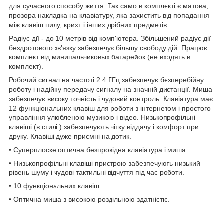
для сучасного способу життя. Так само в комплекті є матова,
прозора накладка на клавіатуру, яка захистить від попадання
між клавіш пилу, крихт і інших дрібних предметів.
Радіус дії - до 10 метрів від комп'ютера. Збільшений радіус дії
бездротового зв'язку забезпечує більшу свободу дій. Працює
комплект від минипальчиковых батарейок (не входять в
комплект).
Робочий сигнал на частоті 2.4 ГГц забезпечує безперебійну
роботу і надійну передачу сигналу на значній дистанції. Миша
забезпечує високу точність і чудовий контроль. Клавіатура має
12 функціональних клавіш для роботи з інтернетом і простого
управління улюбленою музикою і відео. Низькопрофільні
клавіші (в стилі ) забезпечують чітку віддачу і комфорт при
друку. Клавіші дуже приємні на дотик.
• Суперплоске оптична безпровідна клавіатура і миша.
• Низькопрофільні клавіші пристрою забезпечують низький
рівень шуму і чудові тактильні відчуття під час роботи.
• 10 функціональних клавіш.
• Оптична миша з високою роздільною здатністю.