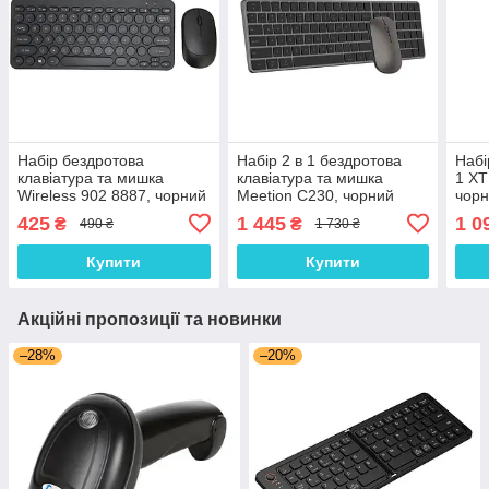
Набір бездротова
Набір 2 в 1 бездротова
Набі
клавіатура та мишка
клавіатура та мишка
1 X
Wireless 902 8887, чорний
Meetion C230, чорний
чор
425
1 445
1 0
₴
₴
490 ₴
1 730 ₴
Купити
Купити
Акційні пропозиції та новинки
–28%
–20%