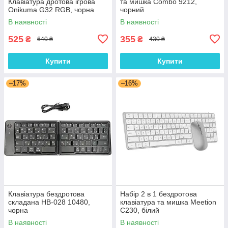
Клавіатура дротова ігрова
та мишка Combo 9212,
Onikuma G32 RGB, чорна
чорний
В наявності
В наявності
525
355
₴
₴
640 ₴
430 ₴
Купити
Купити
–17%
–16%
Клавіатура бездротова
Набір 2 в 1 бездротова
складана HB-028 10480,
клавіатура та мишка Meetion
чорна
C230, білий
В наявності
В наявності