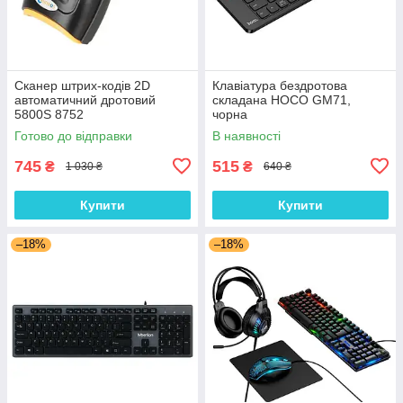
Сканер штрих-кодів 2D
Клавіатура бездротова
автоматичний дротовий
складана HOCO GM71,
5800S 8752
чорна
Готово до відправки
В наявності
745
515
₴
₴
1 030 ₴
640 ₴
Купити
Купити
–18%
–18%