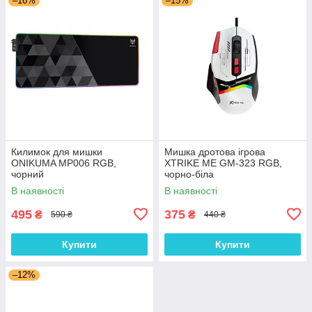
–16%
–15%
Килимок для мишки
Мишка дротова ігрова
ONIKUMA MP006 RGB,
XTRIKE ME GM-323 RGB,
чорний
чорно-біла
В наявності
В наявності
495
375
₴
₴
590 ₴
440 ₴
Купити
Купити
–12%