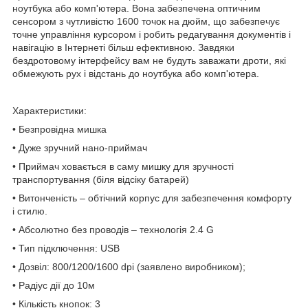
ноутбука або комп'ютера. Вона забезпечена оптичним
сенсором з чутливістю 1600 точок на дюйм, що забезпечує
точне управління курсором і робить редагування документів і
навігацію в Інтернеті більш ефективною. Завдяки
бездротовому інтерфейсу вам не будуть заважати дроти, які
обмежують рух і відстань до ноутбука або комп'ютера.
Характеристики:
• Безпровідна мишка
• Дуже зручний нано-приймач
• Приймач ховається в саму мишку для зручності
транспортування (біля відсіку батарей)
• Витонченість – обтічний корпус для забезпечення комфорту
і стилю.
• Абсолютно без проводів – технологія 2.4 G
• Тип підключення: USB
• Дозвіл: 800/1200/1600 dpi (заявлено виробником);
• Радіус дії до 10м
• Кількість кнопок: 3