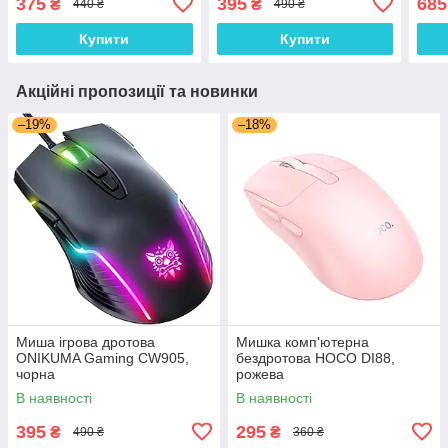
375
395
685
₴
₴
440 ₴
490 ₴
Купити
Купити
Акційні пропозиції та новинки
–19%
–18%
Миша ігрова дротова
Мишка комп'ютерна
ONIKUMA Gaming CW905,
бездротова HOCO DI88,
чорна
рожева
В наявності
В наявності
395
295
₴
₴
490 ₴
360 ₴