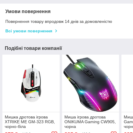
Умови повернення
Повернення товару впродовж 14 днів за домовленістю
Всі умови повернення
Подібні товари компанії
Мишка дротова ігрова
Миша ігрова дротова
Миш
XTRIKE ME GM-323 RGB,
ONIKUMA Gaming CW905,
Gam
чорно-біла
чорна
чор