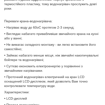
термостійкого пластику, тому водонагрівач прослужить довгі
роки.
Переваги крана-водонагрівача:
• Нагріває воду до 60оС протягом 2-3 секунд;
• Виглядає набагато привабливіше звичайного крана на кухні
або у ванні;
• Не вимагає складного монтажу - ви легко встановите його
самостійно;
• Займає набагато менше місця, ніж звичайні накопичувальні
бойлери та водонагрівачі;
• Суттєво економить електроенергію у порівнянні з
звичайними нагрівачами.
• Проточний водонагрівач електричний на кран LCD
оснащений LCD-дисплеєм, який дозволить Вам точно
контролювати температуру води.
Характеристики:
• LCD-дисплей
• Прилад-водонагрівач