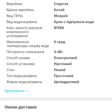
Виробник
Спартак
Країна виробник
Китай
Вид ТЕНа
Мокрий
Вид водонагрівача
Кран з підігрівом води
Клас захисту корпусів
IPX4D
електронного
устаткування
Максимальна
6 град.
температура нагріву води
Потужність номінальна
3 кВт
Спосіб нагріву
Електричний
Спосіб установки
Настінний
Стан
Новий
Тип водонагрівача
Проточний
Форма водонагрівача
Циліндричний
Приховати
Умови доставки