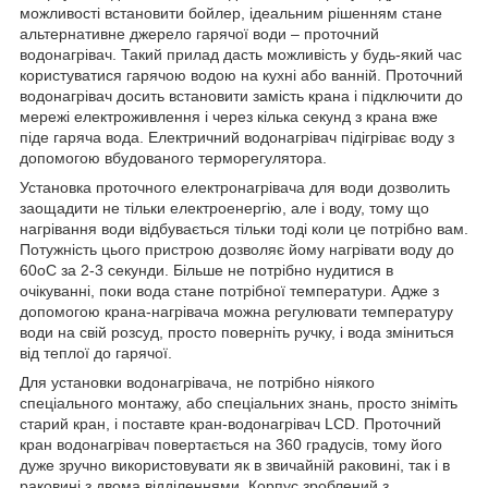
можливості встановити бойлер, ідеальним рішенням стане
альтернативне джерело гарячої води – проточний
водонагрівач. Такий прилад дасть можливість у будь-який час
користуватися гарячою водою на кухні або ванній. Проточний
водонагрівач досить встановити замість крана і підключити до
мережі електроживлення і через кілька секунд з крана вже
піде гаряча вода. Електричний водонагрівач підігріває воду з
допомогою вбудованого терморегулятора.
Установка проточного електронагрівача для води дозволить
заощадити не тільки електроенергію, але і воду, тому що
нагрівання води відбувається тільки тоді коли це потрібно вам.
Потужність цього пристрою дозволяє йому нагрівати воду до
60оС за 2-3 секунди. Більше не потрібно нудитися в
очікуванні, поки вода стане потрібної температури. Адже з
допомогою крана-нагрівача можна регулювати температуру
води на свій розсуд, просто поверніть ручку, і вода зміниться
від теплої до гарячої.
Для установки водонагрівача, не потрібно ніякого
спеціального монтажу, або спеціальних знань, просто зніміть
старий кран, і поставте кран-водонагрівач LCD. Проточний
кран водонагрівач повертається на 360 градусів, тому його
дуже зручно використовувати як в звичайній раковині, так і в
раковині з двома відділеннями. Корпус зроблений з