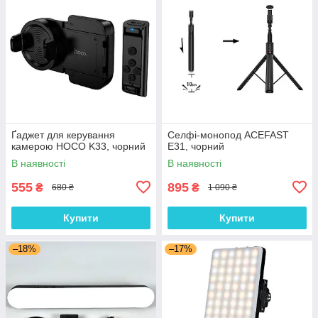
Ґаджет для керування
Селфі-монопод ACEFAST
камерою HOCO K33, чорний
E31, чорний
В наявності
В наявності
555
895
₴
₴
680 ₴
1 090 ₴
Купити
Купити
–18%
–17%