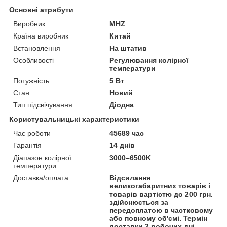
Основні атрибути
Виробник
MHZ
Країна виробник
Китай
Встановлення
На штатив
Особливості
Регулювання колірної
температури
Потужність
5 Вт
Стан
Новий
Тип підсвічування
Діодна
Користувальницькі характеристики
Час роботи
45689 час
Гарантія
14 днів
Діапазон колірної
3000–6500K
температури
Доставка/оплата
Відсилання
великогабаритних товарів і
товарів вартістю до 200 грн.
здійснюється за
передоплатою в частковому
або повному об'ємі. Термін
доставки 2 робочих дні