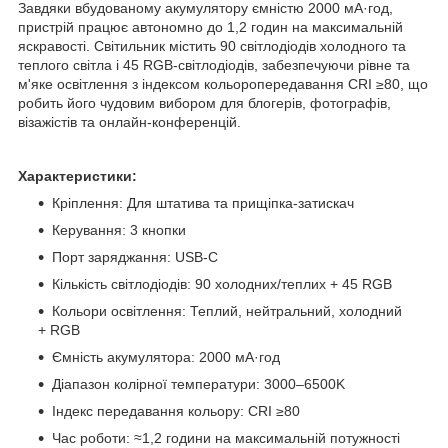
Завдяки вбудованому акумулятору ємністю 2000 мА·год,
пристрій працює автономно до 1,2 годин на максимальній
яскравості. Світильник містить 90 світлодіодів холодного та
теплого світла і 45 RGB-світлодіодів, забезпечуючи рівне та
м'яке освітлення з індексом кольоропередавання CRI ≥80, що
робить його чудовим вибором для блогерів, фотографів,
візажістів та онлайн-конференцій.
Характеристики:
Кріплення: Для штатива та прищіпка-затискач
Керування: 3 кнопки
Порт заряджання: USB-C
Кількість світлодіодів: 90 холодних/теплих + 45 RGB
Кольори освітлення: Теплий, нейтральний, холодний
+ RGB
Ємність акумулятора: 2000 мА·год
Діапазон колірної температури: 3000–6500K
Індекс передавання кольору: CRI ≥80
Час роботи: ≈1,2 години на максимальній потужності