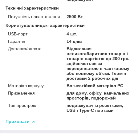
Технічні характеристики
Потужність навантаження
2500 Вт
Користувальницькі характеристики
USB-порт
4 шт.
Гарантія
14 днів
Доставка/оплата
Відсилання
великогабаритних товарів і
товарів вартістю до 200 грн.
здійснюється за
передоплатою в частковому
або повному об'ємі. Термін
доставки 2 робочих дні
Матеріал корпусу
Вогнестійкий матеріал PC
Призначення
для дому, офісу, навчальних
просторів, подорожей
Тип пристрою
подовжувач із розетками,
USB і Type-C портами
Приховати