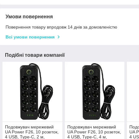
Умови повернення
Повернення товару впродовж 14 днів за домовленістю
Всі умови повернення
Подібні товари компанії
Подовжувач мережевий
Подовжувач мережевий
Под
UA Power F26, 10 розеток,
UA Power F26, 10 розеток,
UA P
4 USB, Type-C, 2 м,
4 USB, Type-C, 4 м,
4 US