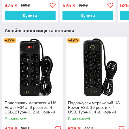
чорний
чорний
чор
475
525
525
₴
₴
560 ₴
650 ₴
Купити
Купити
Акційні пропозиції та новинки
–19%
–19%
Подовжувач мережевий UA
Подовжувач мережевий UA
Power F34U, 8 розеток, 4
Power F26, 10 розеток, 4
USB, 2Type-C, 2 м, чорний
USB, Type-C, 4 м, чорний
В наявності
В наявності
475
525
₴
₴
590 ₴
650 ₴