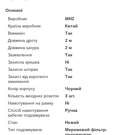
Основні
Виробник
MHZ
Країна виробник
Китай
Вимикач
Так
Довжина дроту
2 м
Довжина шнура
2 м
Заземлення
Так
Захисна кришка
Ні
Захисні шторки
Так
Захист від короткого
Так
замикання
Колір корпусу
Чорний
Кількість вихідних розеток
3 шт.
Намотування на рамку
Ні
Спосіб намотування
Ручна
кабелю подовжувача
Стан
Новий
Тип подовжувача
Мережевий фільтр-
подовжувач