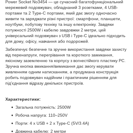
Power Socket No3454 — це сучасний багатофункціональний
мережевий подовжувач, обладнаний 3 розетками, 4 USB-
портами та 2 Type-C портами, який дає змогу одночасно
живити та заряджати різні пристрої: смартфони, планшети,
ноутбуки, побутову техніку та іншу електроніку. Завдяки
потужності 2500W і кабелю завдовжки 2 метри, цей
універсальний подовжувач з USB і Type-C ідеально підходить
для дому, офісу, навчання або подорожей.
Забезпечує безпечне та зручне використання завдяки захисту
від перенапруги, перегрівання та короткого замикання,
якісному заземленню та корпусу з вогнестійкого пластику PC.
Зручна кнопка вмикання/вимикання дає змогу керувати
живленням одним натисканням, а продумана конструкція
робить подовжувач надійним і практичним рішенням для
під'єднання відразу декількох пристроїв.
Характеристики:
Загальна потужність: 2500W
Робоча напруга: 110–250V
Порти: 4 x USB + 2 x Type-C (5V/3.4A)
Довжина кабелю: 2 метри