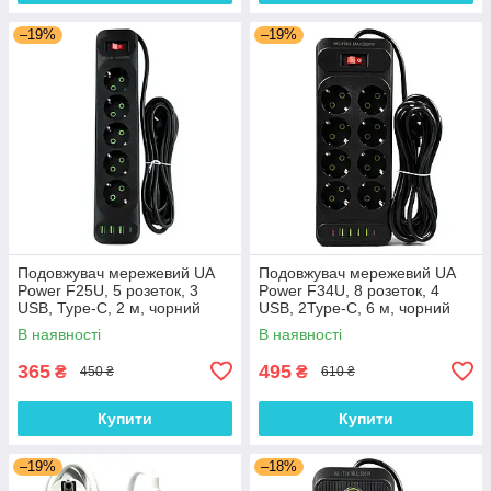
–19%
–19%
Подовжувач мережевий UA
Подовжувач мережевий UA
Power F25U, 5 розеток, 3
Power F34U, 8 розеток, 4
USB, Type-C, 2 м, чорний
USB, 2Type-C, 6 м, чорний
В наявності
В наявності
365
495
₴
₴
450 ₴
610 ₴
Купити
Купити
–19%
–18%