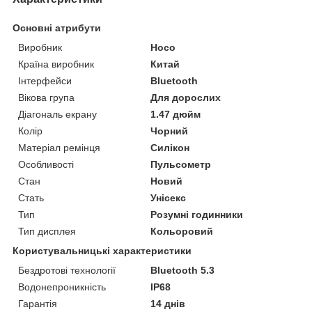
Основні атрибути
Виробник
Hoco
Країна виробник
Китай
Інтерфейси
Bluetooth
Вікова група
Для дорослих
Діагональ екрану
1.47 дюйм
Колір
Чорний
Матеріал ремінця
Силікон
Особливості
Пульсометр
Стан
Новий
Стать
Унісекс
Тип
Розумні годинники
Тип дисплея
Кольоровий
Користувальницькі характеристики
Бездротові технології
Bluetooth 5.3
Водонепроникність
IP68
Гарантія
14 днів