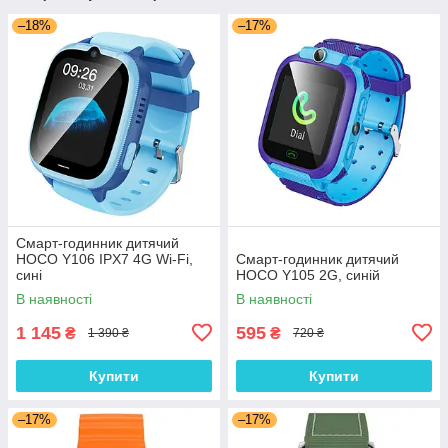
–18%
–17%
Смарт-годинник дитячий
HOCO Y106 IPX7 4G Wi-Fi,
Смарт-годинник дитячий
сині
HOCO Y105 2G, синій
В наявності
В наявності
1 145
595
₴
₴
1 390 ₴
720 ₴
Купити
Купити
–17%
–17%