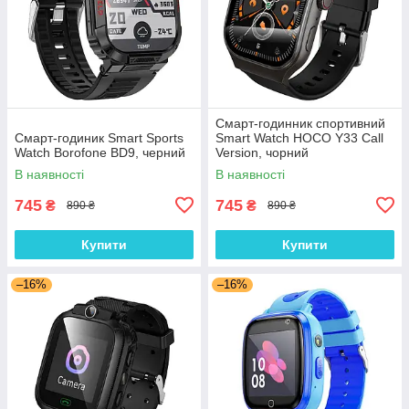
Смарт-годинник спортивний
Смарт-годиник Smart Sports
Smart Watch HOCO Y33 Call
Watch Borofone BD9, черний
Version, чорний
В наявності
В наявності
745
745
₴
₴
890 ₴
890 ₴
Купити
Купити
–16%
–16%