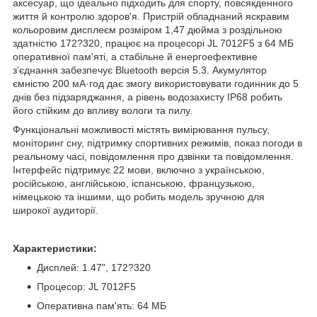
аксесуар, що ідеально підходить для спорту, повсякденного
життя й контролю здоров'я. Пристрій обладнаний яскравим
кольоровим дисплеєм розміром 1,47 дюйма з роздільною
здатністю 172?320, працює на процесорі JL 7012F5 з 64 МБ
оперативної пам'яті, а стабільне й енергоефективне
з'єднання забезпечує Bluetooth версія 5.3. Акумулятор
ємністю 200 мА·год дає змогу використовувати годинник до 5
днів без підзаряджання, а рівень водозахисту IP68 робить
його стійким до впливу вологи та пилу.
Функціональні можливості містять вимірювання пульсу,
моніторинг сну, підтримку спортивних режимів, показ погоди в
реальному часі, повідомлення про дзвінки та повідомлення.
Інтерфейс підтримує 22 мови, включно з українською,
російською, англійською, іспанською, французькою,
німецькою та іншими, що робить модель зручною для
широкої аудиторії.
Характеристики:
Дисплей: 1.47", 172?320
Процесор: JL 7012F5
Оперативна пам'ять: 64 МБ