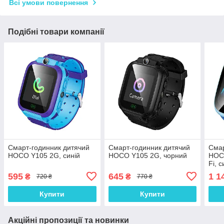
Всі умови повернення
Подібні товари компанії
Смарт-годинник дитячий
Смарт-годинник дитячий
Смар
HOCO Y105 2G, синій
HOCO Y105 2G, чорний
HOCO
Fi, с
595
645
1 1
₴
₴
720 ₴
770 ₴
Купити
Купити
Акційні пропозиції та новинки