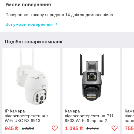
Умови повернення
Повернення товару впродовж 14 днів за домовленістю
Всі умови повернення
Подібні товари компанії
IP Камера
Камера
Кам
відеоспостереження з
відеоспостереження P11
віде
WiFi UKC N3 6913
9533 Wi-Fi 6 mp, на 2
пано
лінзи, чорна
Wi-F
945
1 095
755
₴
₴
1 310 ₴
1 340 ₴