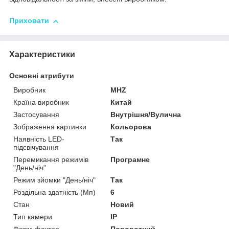
Приховати
Характеристики
Основні атрибути
Виробник
MHZ
Країна виробник
Китай
Застосування
Внутрішня/Вулична
Зображення картинки
Кольорова
Наявність LED-
Так
підсвічування
Перемикання режимів
Програмне
"День/ніч"
Режим зйомки "День/ніч"
Так
Роздільна здатність (Мп)
6
Стан
Новий
Тип камери
IP
Форм-фактор
Поворотний