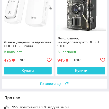
Фотоловичка,
Дзвінок дверний бездротовий
мінівідеореєстрато DL 001
HOCO HI26, білий
9160
В наявності
В наявності
475
945
₴
₴
570 ₴
1 130 ₴
Купити
Купити
Показати ще
Про нас
95% позитивних з 276 відгуків за рік