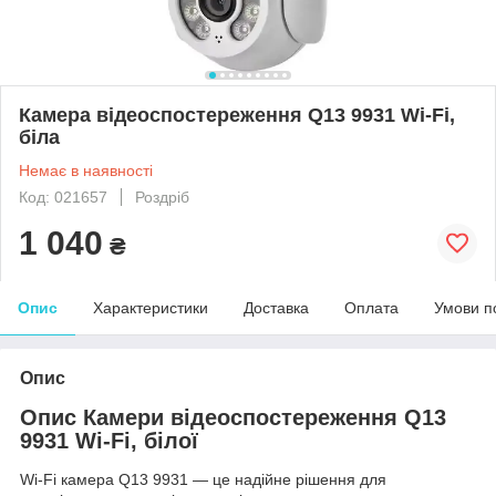
Камера відеоспостереження Q13 9931 Wi-Fi,
біла
Немає в наявності
Код: 021657
Роздріб
1 040
₴
Опис
Характеристики
Доставка
Оплата
Умови п
Опис
Опис Камери відеоспостереження Q13
9931 Wi-Fi, білої
Wi-Fi камера Q13 9931 — це надійне рішення для