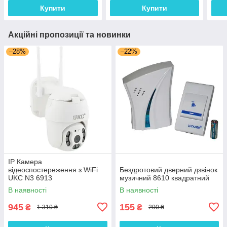
Купити
Купити
Акційні пропозиції та новинки
–28%
–22%
IP Камера
відеоспостереження з WiFi
Бездротовий дверний дзвінок
UKC N3 6913
музичний 8610 квадратний
В наявності
В наявності
945
155
₴
₴
1 310 ₴
200 ₴