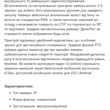
внутрішнього та зовнішнього відеоспостереження.
Встановлення та настроювання пристрою займає всього 2-5
хвилин, що робить його максимально зручним для швидкого
запуску. Камера забезпечує всепальний захист від пилу та
вологи за стандартом IP66, а також пропонує широкий кут
огляду з можливістю повороту на 270° по горизонталі та 90°
по вертикалі. Завдяки автоматичному режиму "День/Ніч" ви
отримуєте якісне зображення будь-коли.
Пристрій підтримує двобічний аудіозв'язок, що особливо
зручно для дистанційного спілкування. Завдяки функції PTZ
камера здатна замінити дві-три звичайні камери,
забезпечуючи повне покриття території. Вбудований детектор
руху й інтелектуальне відстеження людини підвищують рівень
безпеки. Ви можете записувати відео та робити скриншоти,
керуючи камерою через безплатний мобільний застосунок
iCSee, доступний російською мовою для iOS і Android.
Характеристики:
Тип камери: IP
Форм-фактор: поворотний
Застосування: внутрішня/вулична