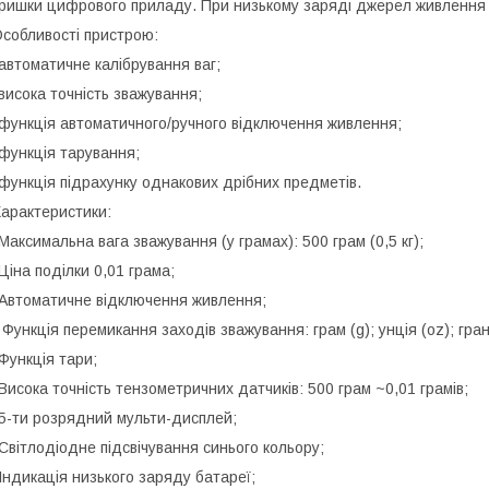
ришки цифрового приладу. При низькому заряді джерел живлення ви
собливості пристрою:
автоматичне калібрування ваг;
висока точність зважування;
функція автоматичного/ручного відключення живлення;
функція тарування;
функція підрахунку однакових дрібних предметів.
арактеристики:
Максимальна вага зважування (у грамах): 500 грам (0,5 кг);
Ціна поділки 0,01 грама;
Автоматичне відключення живлення;
 Функція перемикання заходів зважування: грам (g); унція (oz); гран (g
Функція тари;
Висока точність тензометричних датчиків: 500 грам ~0,01 грамів;
5-ти розрядний мульти-дисплей;
Світлодіодне підсвічування синього кольору;
Індикація низького заряду батареї;