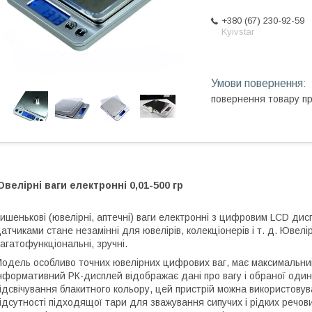
+380 (67) 230-92-59
Kyivstar
повернення товару п
велірні ваги електронні 0,01-500 гр
ишенькові (ювелірні, аптечні) ваги електронні з цифровим LCD ди
атчиками стане незамінні для ювелірів, колекціонерів і т. д. Ювелі
агатофункціональні, зручні.
одель особливо точних ювелірних цифрових ваг, має максимальни
нформативний РК-дисплей відображає дані про вагу і обраної один
ідсвічування блакитного кольору, цей пристрій можна використовув
ідсутності підходящої тари для зважування сипучих і рідких речов