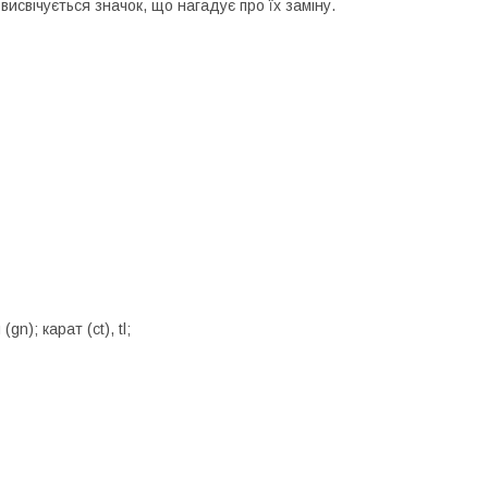
свічується значок, що нагадує про їх заміну.
n); карат (ct), tl;