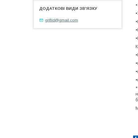
•
•
grifild@gmail.com
•
•
•
К
•
•
•
•
*
н
б
М