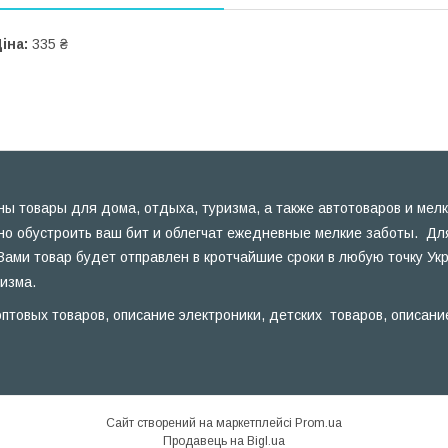
іна:
335 ₴
ы товары для дома, отдыха, туризма, а также автотоваров и мелк
но обустроить ваш бит и облегчат ежедневные мелкие заботы. Для
Вами товар будет отправлен в кротчайшие сроки в любую точку Ук
ризма.
птовых товаров, описание электроники, детских товаров, описани
Сайт створений на маркетплейсі
Prom.ua
Продавець на Bigl.ua