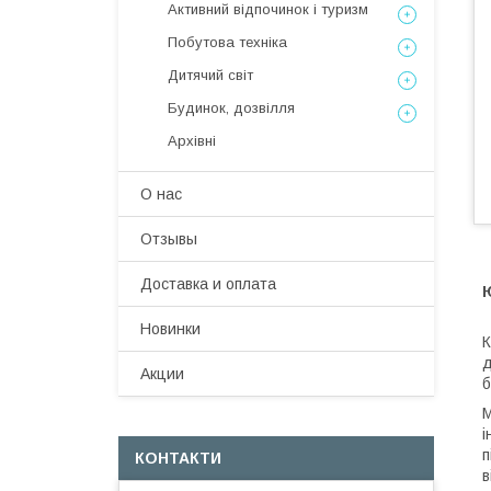
Активний відпочинок і туризм
Побутова техніка
Дитячий світ
Будинок, дозвілля
Архівні
О нас
Отзывы
Доставка и оплата
Ю
Новинки
К
д
Акции
б
М
і
п
КОНТАКТИ
в