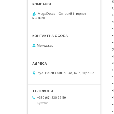
к
О
MegaDeals - Оптовий інтернет
•
магазин
•
•
•
•
Менеджер
Х
•
•
•
вул. Раїси Окіпної, 4а, Київ, Україна
•
•
•
•
+380 (67) 230-92-59
Kyivstar
•
•