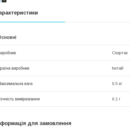
арактеристики
Основні
иробник
Спартак
раїна виробник
Китай
аксимальна вага
0.5 кг
очність вимірювання
0.1 г
нформація для замовлення