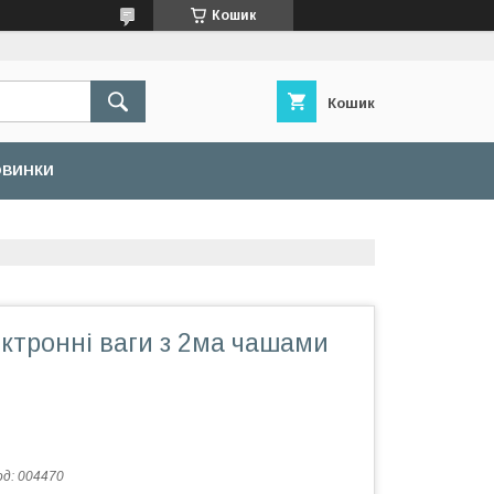
Кошик
Кошик
ОВИНКИ
ктронні ваги з 2ма чашами
од:
004470