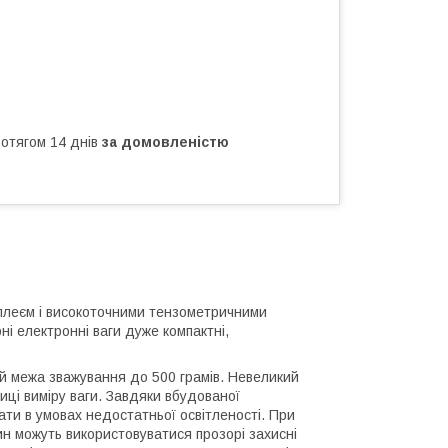
ротягом 14 днів
за домовленістю
сплеєм і високоточними тензометричними
рні електронні ваги дуже компактні,
й межа зважування до 500 грамів. Невеликий
иці виміру ваги. Завдяки вбудованої
ати в умовах недостатньої освітленості. При
ин можуть використовуватися прозорі захисні