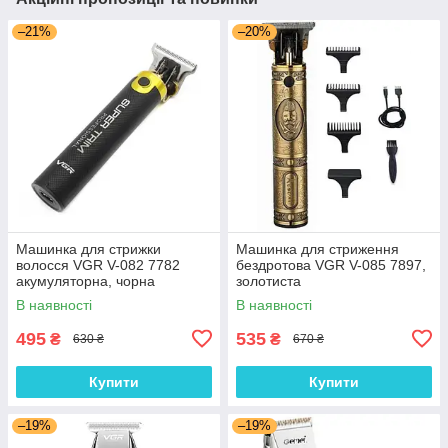
–21%
–20%
Машинка для стрижки
Машинка для стриження
волосся VGR V-082 7782
бездротова VGR V-085 7897,
акумуляторна, чорна
золотиста
В наявності
В наявності
495
535
₴
₴
630 ₴
670 ₴
Купити
Купити
–19%
–19%