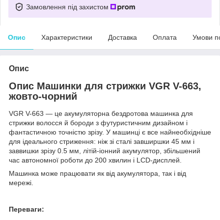
Замовлення під захистом
Опис
Характеристики
Доставка
Оплата
Умови п
Опис
Опис Машинки для стрижки VGR V-663,
жовто-чорний
VGR V-663 — це акумуляторна бездротова машинка для
стрижки волосся й бороди з футуристичним дизайном і
фантастичною точністю зрізу. У машинці є все найнеобхідніше
для ідеального стриження: ніж зі сталі завширшки 45 мм і
заввишки зрізу 0.5 мм, літій-іонний акумулятор, збільшений
час автономної роботи до 200 хвилин і LCD-дисплей.
Машинка може працювати як від акумулятора, так і від
мережі.
Переваги: