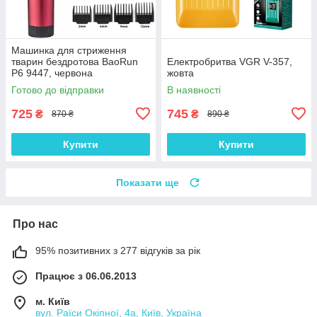
Машинка для стриження
тварин бездротова BaoRun
Електробритва VGR V-357,
P6 9447, червона
жовта
Готово до відправки
В наявності
725
745
₴
₴
870 ₴
890 ₴
Купити
Купити
Показати ще
Про нас
95% позитивних з 277 відгуків за рік
Працює з 06.06.2013
м. Київ
вул. Раїси Окіпної, 4а, Київ, Україна