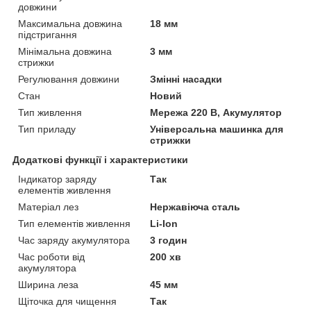
довжини
Максимальна довжина
18 мм
підстригання
Мінімальна довжина
3 мм
стрижки
Регулювання довжини
Змінні насадки
Стан
Новий
Тип живлення
Мережа 220 В, Акумулятор
Тип приладу
Універсальна машинка для
стрижки
Додаткові функції і характеристики
Індикатор заряду
Так
елементів живлення
Матеріал лез
Нержавіюча сталь
Тип елементів живлення
Li-Ion
Час заряду акумулятора
3 годин
Час роботи від
200 хв
акумулятора
Ширина леза
45 мм
Щіточка для чищення
Так