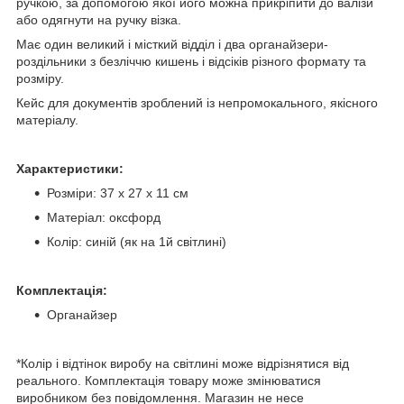
ручкою, за допомогою якої його можна прикріпити до валізи
або одягнути на ручку візка.
Має один великий і місткий відділ і два органайзери-
роздільники з безліччю кишень і відсіків різного формату та
розміру.
Кейс для документів зроблений із непромокального, якісного
матеріалу.
Характеристики:
Розміри: 37 х 27 х 11 см
Матеріал: оксфорд
Колір: синій (як на 1й світлині)
Комплектація:
Органайзер
*Колір і відтінок виробу на світлині може відрізнятися від
реального. Комплектація товару може змінюватися
виробником без повідомлення. Магазин не несе