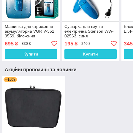
Машинка для стриження
Сушарка для взуття
Елек
акумуляторна VGR V-362
електрична Stenson WW-
ЕК4-
9559, біло-синя
02563, синя
695
195
345
₴
₴
830 ₴
240 ₴
Купити
Купити
Акційні пропозиції та новинки
–16%