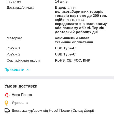
Гарантія
14 днів
Доставка/оплата
Відсилання
великогабаритних товарів і
товарів вартістю до 200 грн.
здійснюється за
передоплатою в частковому
або повному об'ємі. Термін
доставки 2 робочих дні
Матеріал
алюмінієвий сплав,
тканинне обплетення
Роз'єм 1
USB Type-C
Роз'єм 2
USB Type-C
Сертифікація якості
RoHS, CE, FCC, КНР
Приховати
Умови доставки
Нова Пошта
Укрпошта
Доставка кур'єром від Нової Пошти (Склад-Двері)