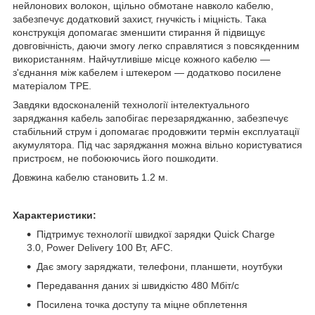
нейлонових волокон, щільно обмотане навколо кабелю,
забезпечує додатковий захист, гнучкість і міцність. Така
конструкція допомагає зменшити стирання й підвищує
довговічність, даючи змогу легко справлятися з повсякденним
використанням. Найчутливіше місце кожного кабелю —
з'єднання між кабелем і штекером — додатково посилене
матеріалом TPE.
Завдяки вдосконаленій технології інтелектуального
заряджання кабель запобігає перезаряджанню, забезпечує
стабільний струм і допомагає продовжити термін експлуатації
акумулятора. Під час заряджання можна вільно користуватися
пристроєм, не побоюючись його пошкодити.
Довжина кабелю становить 1.2 м.
Характеристики:
Підтримує технології швидкої зарядки Quick Charge
3.0, Power Delivery 100 Вт, AFC.
Дає змогу заряджати, телефони, планшети, ноутбуки
Передавання даних зі швидкістю 480 Мбіт/с
Посилена точка доступу та міцне обплетення