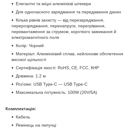
Елегантні та міцні алюмінієві штекери
Для одночасного заряджання та передавання даних
Кілька рівнів захисту — від перезаряджання,
перерозряджання, перенапруги, перегрівання,
перевантаження за струмом, короткого замикання й
електромагнітного поля
Колір: Чорний
Матеріал: Алюмінієвий сплав, нейлонове обплетення
високої щільності
Сертифікація якості: RoHS, CE, FCC, КНР
Довжина: 1.2 м
Роз'єми: USB Type-C — USB Type-C
Максимальна потужність: 100W (20V/5A)
Комплектація:
Кабель
Ремінець на липучці