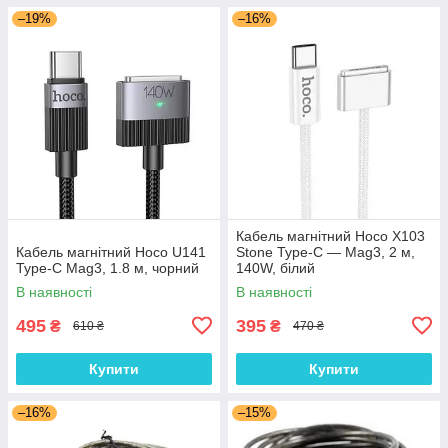
–19%
–16%
Кабель магнітний Hoco X103
Кабель магнітний Hoco U141
Stone Type-C — Mag3, 2 м,
Type-C Mag3, 1.8 м, чорний
140W, білий
В наявності
В наявності
495
395
₴
₴
610 ₴
470 ₴
Купити
Купити
–16%
–15%