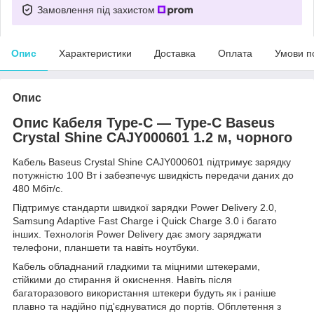
Замовлення під захистом
Опис
Характеристики
Доставка
Оплата
Умови п
Опис
Опис Кабеля Type-C — Type-C Baseus
Crystal Shine CAJY000601 1.2 м, чорного
Кабель Baseus Crystal Shine CAJY000601 підтримує зарядку
потужністю 100 Вт і забезпечує швидкість передачи даних до
480 Мбіт/с.
Підтримує стандарти швидкої зарядки Power Delivery 2.0,
Samsung Adaptive Fast Charge і Quick Charge 3.0 і багато
інших. Технологія Power Delivery дає змогу заряджати
телефони, планшети та навіть ноутбуки.
Кабель обладнаний гладкими та міцними штекерами,
стійкими до стирання й окиснення. Навіть після
багаторазового використання штекери будуть як і раніше
плавно та надійно під'єднуватися до портів. Обплетення з