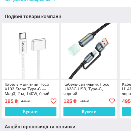
Подібні товари компанії
Кабель магнітний Hoco
Кабель-світильник Hoco
Кабе
X103 Stone Type-C —
UA38C USB, Type-C,
U141
Mag3, 2 м, 140W, білий
чорний
чор
395
125
495
₴
₴
470 ₴
160 ₴
Купити
Купити
Акційні пропозиції та новинки