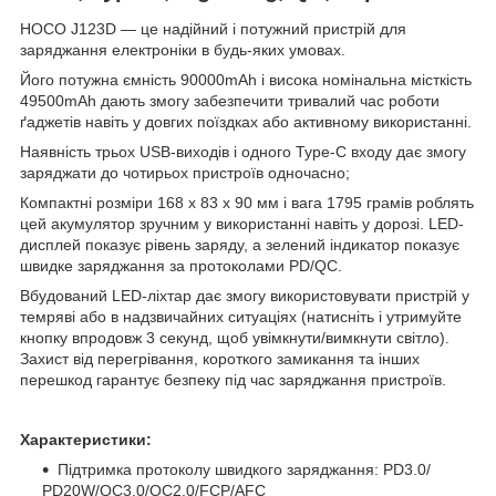
HOCO J123D — це надійний і потужний пристрій для
заряджання електроніки в будь-яких умовах.
Його потужна ємність 90000mAh і висока номінальна місткість
49500mAh дають змогу забезпечити тривалий час роботи
ґаджетів навіть у довгих поїздках або активному використанні.
Наявність трьох USB-виходів і одного Type-C входу дає змогу
заряджати до чотирьох пристроїв одночасно;
Компактні розміри 168 x 83 x 90 мм і вага 1795 грамів роблять
цей акумулятор зручним у використанні навіть у дорозі. LED-
дисплей показує рівень заряду, а зелений індикатор показує
швидке заряджання за протоколами PD/QC.
Вбудований LED-ліхтар дає змогу використовувати пристрій у
темряві або в надзвичайних ситуаціях (натисніть і утримуйте
кнопку впродовж 3 секунд, щоб увімкнути/вимкнути світло).
Захист від перегрівання, короткого замикання та інших
перешкод гарантує безпеку під час заряджання пристроїв.
Характеристики:
Підтримка протоколу швидкого заряджання: PD3.0/
PD20W/QC3.0/QC2.0/FCP/AFC