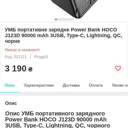
УМБ портативне зарядне Power Bank HOCO
J123D 90000 mAh 3USB, Type-C, Lightning, QC,
чорне
Немає в наявності
Код: 021111
Роздріб
3 190
₴
Опис
Характеристики
Доставка
Оплата
Умови п
Опис
Опис УМБ портативного зарядного
Power Bank HOCO J123D 90000 mAh
3USB, Type-C, Lightning, QC, чорного