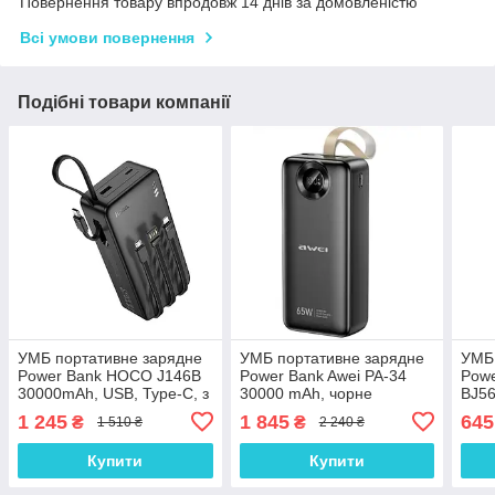
Повернення товару впродовж 14 днів за домовленістю
Всі умови повернення
Подібні товари компанії
УМБ портативне зарядне
УМБ портативне зарядне
УМБ 
Power Bank HOCO J146B
Power Bank Awei PA-34
Pow
30000mAh, USB, Type-C, з
30000 mAh, чорне
BJ56
вбудованими кабелями,
mAh,
1 245
1 845
645
₴
₴
1 510 ₴
2 240 ₴
чорний
Купити
Купити