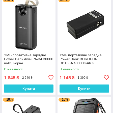
–18%
–18%
УМБ портативне зарядне
УМБ портативне зарядне
Power Bank Awei PA-34 30000
Power Bank BOROFONE
mAh, чорне
DBT35A 40000mAh з
вбудованими кабелями,
В наявності
В наявності
чорне
1 845
1 145
₴
₴
2 240 ₴
1 390 ₴
Купити
Купити
–18%
–16%