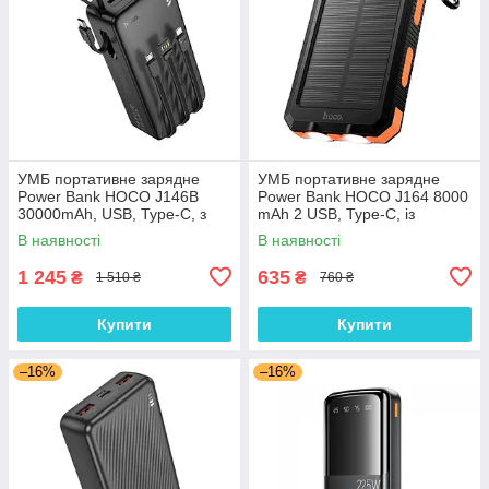
УМБ портативне зарядне
УМБ портативне зарядне
Power Bank HOCO J146B
Power Bank HOCO J164 8000
30000mAh, USB, Type-C, з
mAh 2 USB, Type-C, із
вбудованими кабелями,
сонячною панеллю, чорне
В наявності
В наявності
чорний
1 245
635
₴
₴
1 510 ₴
760 ₴
Купити
Купити
–16%
–16%