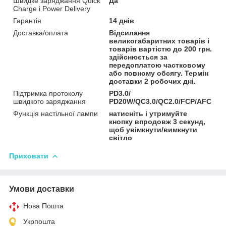
Швидке заряджання Quick
Да
Charge і Power Delivery
Гарантія
14 днів
Доставка/оплата
Відсилання
великогабаритних товарів і
товарів вартістю до 200 грн.
здійснюється за
передоплатою частковому
або повному обсягу. Термін
доставки 2 робочих дні.
Підтримка протоколу
PD3.0/
швидкого заряджання
PD20W/QC3.0/QC2.0/FCP/AFC
Функція настільної лампи
натисніть і утримуйте
кнопку впродовж 3 секунд,
щоб увімкнути/вимкнути
світло
Приховати
Умови доставки
Нова Пошта
Укрпошта