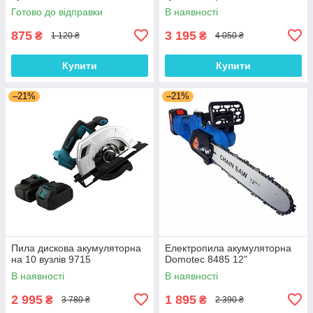
Готово до відправки
В наявності
875
3 195
₴
₴
1 120 ₴
4 050 ₴
Купити
Купити
–21%
–21%
Пила дискова акумуляторна
Електропила акумуляторна
на 10 вузлів 9715
Domotec 8485 12"
В наявності
В наявності
2 995
1 895
₴
₴
3 780 ₴
2 390 ₴