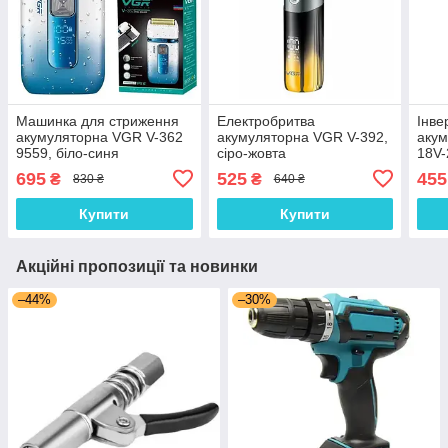
Машинка для стриження
Електробритва
Інве
акумуляторна VGR V-362
акумуляторна VGR V-392,
акум
9559, біло-синя
сіро-жовта
18V-
695
525
455
₴
₴
830 ₴
640 ₴
Купити
Купити
Акційні пропозиції та новинки
–44%
–30%