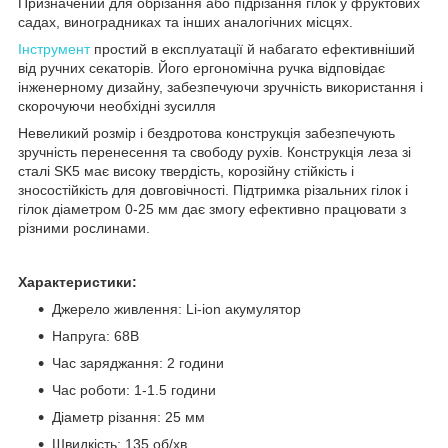
Призначений для обрізання або підрізання гілок у фруктових
садах, виноградниках та інших аналогічних місцях.
Інструмент
простий в експлуатації й набагато ефективніший
від ручних секаторів. Його ергономічна ручка відповідає
інженерному дизайну, забезпечуючи зручність використання і
скорочуючи необхідні зусилля
Невеликий розмір і бездротова конструкція забезпечують
зручність перенесення та свободу рухів. Конструкція леза зі
сталі SK5 має високу твердість, корозійну стійкість і
зносостійкість для довговічності. Підтримка різальних гілок і
гілок діаметром 0-25 мм дає змогу ефективно працювати з
різними рослинами.
Характеристики:
Джерело живлення: Li-ion акумулятор
Напруга: 68В
Час заряджання: 2 години
Час роботи: 1-1.5 години
Діаметр різання: 25 мм
Швидкість: 135 об/хв