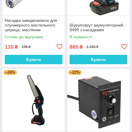
Насадка швидкознімна для
плунжерного мастильного
Шурупокрут акумуляторний
шприца, маслянки
9499 з насадками
Готово до відправки
В наявності
110
865
₴
₴
195 ₴
1 240 ₴
Купити
Купити
–24%
–22%