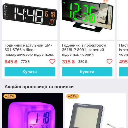
Годинник настільний SM-
Годинник із проєктором
Наст
601 8766 з біло-
3618LP 8091, зелений
із з
помаранчевою підсвіткою,
підсвітка, чорний
чор
чорний
645
315
495
₴
₴
770 ₴
380 ₴
Купити
Купити
Акційні пропозиції та новинки
–23%
–23%