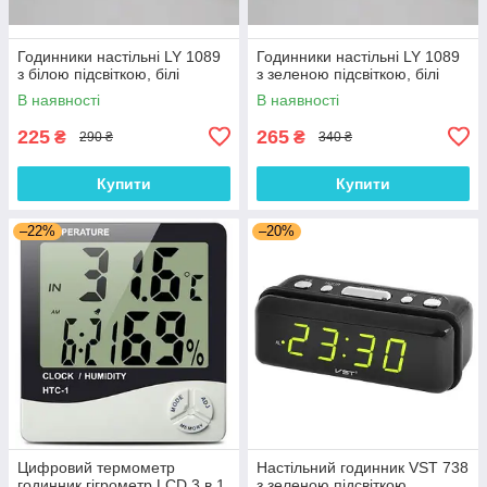
Годинники настільні LY 1089
Годинники настільні LY 1089
з білою підсвіткою, білі
з зеленою підсвіткою, білі
В наявності
В наявності
225
265
₴
₴
290 ₴
340 ₴
Купити
Купити
–22%
–20%
Цифровий термометр
Настільний годинник VST 738
годинник гігрометр LCD 3 в 1
з зеленою підсвіткою