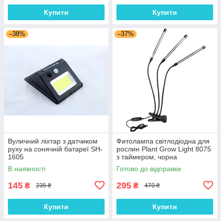
Купити
Купити
–38%
–37%
Вуличний ліхтар з датчиком
Фитолампа світлодіодна для
руху на сонячній батареї SH-
рослин Plant Grow Light 8075
1605
з таймером, чорна
В наявності
Готово до відправки
145
295
₴
₴
235 ₴
470 ₴
Купити
Купити