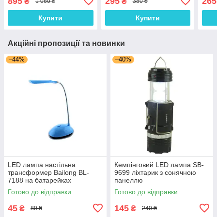
895
295
265
₴
₴
1 060 ₴
380 ₴
Купити
Купити
Акційні пропозиції та новинки
–44%
–40%
LED лампа настільна
Кемпінговий LED лампа SB-
трансформер Bailong BL-
9699 ліхтарик з сонячною
7188 на батарейках
панеллю
Готово до відправки
Готово до відправки
45
145
₴
₴
80 ₴
240 ₴