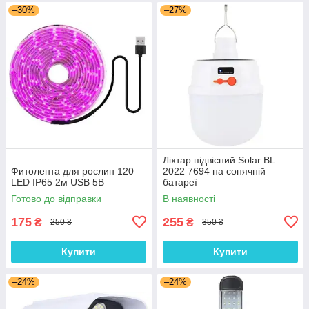
–30%
–27%
Ліхтар підвісний Solar BL
Фитолента для рослин 120
2022 7694 на сонячній
LED IP65 2м USB 5В
батареї
Готово до відправки
В наявності
175
255
₴
₴
250 ₴
350 ₴
Купити
Купити
–24%
–24%