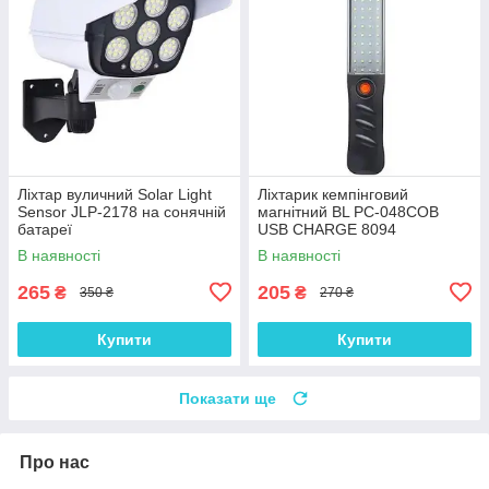
Ліхтар вуличний Solar Light
Ліхтарик кемпінговий
Sensor JLP-2178 на сонячній
магнітний BL PC-048COB
батареї
USB CHARGE 8094
В наявності
В наявності
265
205
₴
₴
350 ₴
270 ₴
Купити
Купити
Показати ще
Про нас