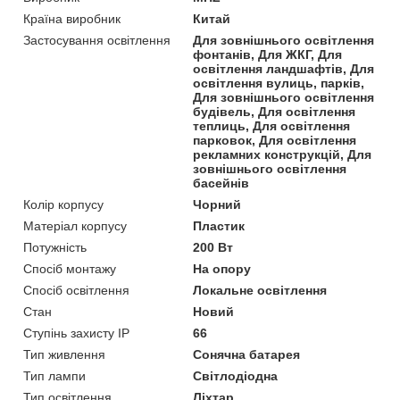
Країна виробник
Китай
Застосування освітлення
Для зовнішнього освітлення
фонтанів, Для ЖКГ, Для
освітлення ландшафтів, Для
освітлення вулиць, парків,
Для зовнішнього освітлення
будівель, Для освітлення
теплиць, Для освітлення
парковок, Для освітлення
рекламних конструкцій, Для
зовнішнього освітлення
басейнів
Колір корпусу
Чорний
Матеріал корпусу
Пластик
Потужність
200 Вт
Спосіб монтажу
На опору
Спосіб освітлення
Локальне освітлення
Стан
Новий
Ступінь захисту IP
66
Тип живлення
Сонячна батарея
Тип лампи
Світлодіодна
Тип освітлення
Ліхтар