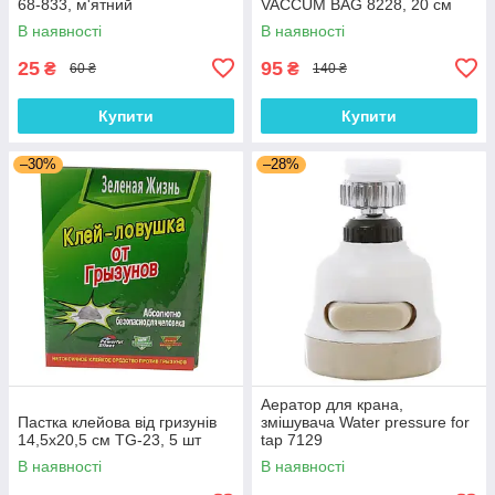
68-833, м'ятний
VACCUM BAG 8228, 20 см
В наявності
В наявності
25
95
₴
₴
60 ₴
140 ₴
Купити
Купити
–30%
–28%
Аератор для крана,
Пастка клейова від гризунів
змішувача Water pressure for
14,5х20,5 см TG-23, 5 шт
tap 7129
В наявності
В наявності