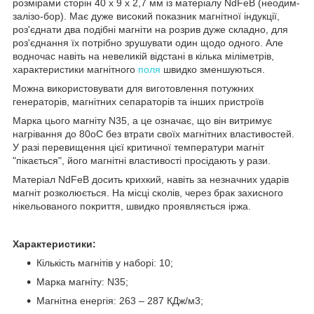
розмірами сторін 40 x 9 x 2,7 мм із матеріалу NdFeB (неодим-
залізо-бор). Має дуже високий показник магнітної індукції,
роз'єднати два подібні магніти на розрив дуже складно, для
роз'єднання їх потрібно зрушувати один щодо одного. Але
водночас навіть на невеликій відстані в кілька міліметрів,
характеристики магнітного
поля
швидко зменшуються.
Можна використовувати для виготовлення потужних
генераторів, магнітних сепараторів та інших пристроїв
Марка цього магніту N35, а це означає, що він витримує
нагрівання до 80oC без втрати своїх магнітних властивостей.
У разі перевищення цієї критичної температури магніт
"пікається", його магнітні властивості просідають у рази.
Матеріал NdFeB досить крихкий, навіть за незначних ударів
магніт розколюється. На місці сколів, через брак захисного
нікельованого покриття, швидко проявляється іржа.
Характеристики:
Кількість магнітів у наборі: 10;
Марка магніту: N35;
Магнітна енергія: 263 – 287 КДж/м
3
;