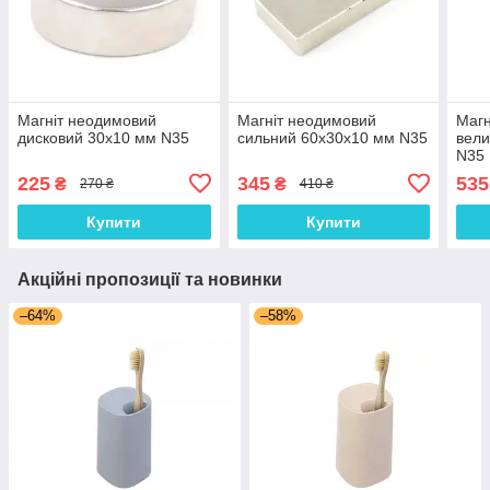
Магніт неодимовий
Магніт неодимовий
Магн
дисковий 30x10 мм N35
сильний 60x30x10 мм N35
вели
N35
225
345
535
₴
₴
270 ₴
410 ₴
Купити
Купити
Акційні пропозиції та новинки
–64%
–58%