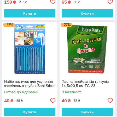
150
65
₴
₴
215 ₴
90 ₴
Купити
Купити
–27%
–27%
Набір паличок для усунення
Пастка клейова від гризунів
засмічень в трубах Sani Sticks
14,5х20,5 см TG-23
Готово до відправки
В наявності
40
40
₴
₴
55 ₴
55 ₴
Купити
Купити