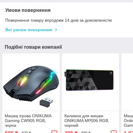
Умови повернення
Повернення товару впродовж 14 днів за домовленістю
Всі умови повернення
Подібні товари компанії
Мишка ігрова ONIKUMA
Килимок для мишки
Мишк
Gaming CW905 RGB,
ONIKUMA MP006 RGB,
Onik
чорна
чорний
Gami
685
495
1 0