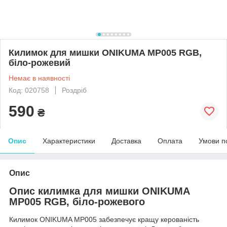
Килимок для мишки ONIKUMA MP005 RGB,
біло-рожевий
Немає в наявності
Код: 020758
Роздріб
590
₴
Опис
Характеристики
Доставка
Оплата
Умови п
Опис
Опис килимка для мишки ONIKUMA
MP005 RGB, біло-рожевого
Килимок ONIKUMA MP005 забезпечує кращу керованість