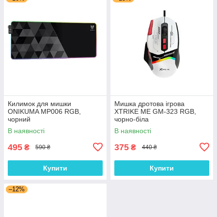
Килимок для мишки
Мишка дротова ігрова
ONIKUMA MP006 RGB,
XTRIKE ME GM-323 RGB,
чорний
чорно-біла
В наявності
В наявності
495
375
₴
₴
590 ₴
440 ₴
Купити
Купити
–12%