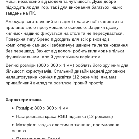
миші, незалежно від моделі та чутливості. Дуже добре
підходить як для ігор, так і для виконання багатьох інших
завдань на ПК.
Аксесуар виготовлений із гладкої еластичної тканини з не
прилипальною прогумованою основою. Завдяки цьому
килимок надійно фіксується на столі та не пересувається.
Поверхня типу Speed підходить для всіх різновидів
комп'ютерних мишок і забезпечує швидке та легке ковзання
без перешкод. Захист від вологи робить килимок не тільки
функціональним, але й довговічним варіантом.
Великі розміри (800 х 300 х 4 мм) роблять його зручним для
більшості користувачів. Стильний дизайн моделі доповнює
налаштовувана крайня підсвітка (12 режимів), яка має
привабливий вигляд та освітлює ігровий простір.
Характеристики:
Розміри: 800 х 300 х 4 мм
Настроювана краса RGB-підсвітка (12 режимів)
Матеріал: гладка еластична тканина, прогумована
основа