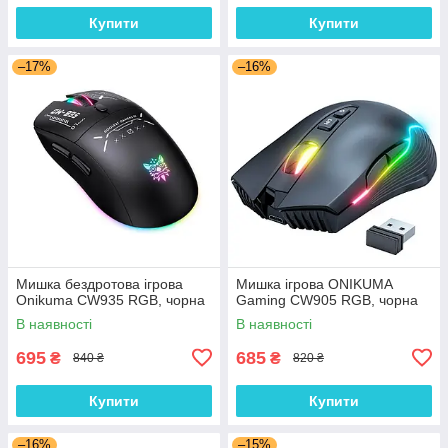
Купити
Купити
–17%
–16%
Мишка бездротова ігрова
Мишка ігрова ONIKUMA
Onikuma CW935 RGB, чорна
Gaming CW905 RGB, чорна
В наявності
В наявності
695
685
₴
₴
840 ₴
820 ₴
Купити
Купити
–16%
–15%