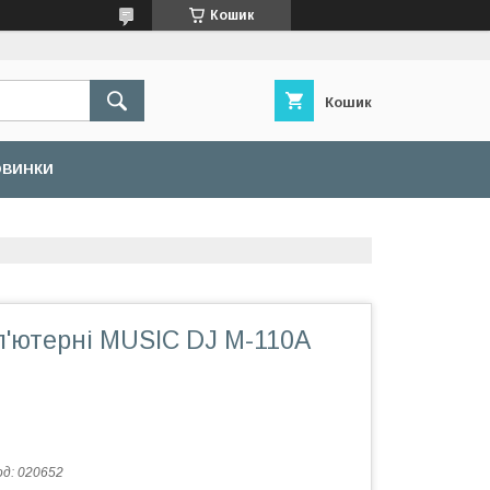
Кошик
Кошик
ОВИНКИ
п'ютерні MUSIC DJ M-110A
од:
020652