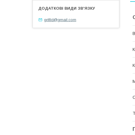
grifild@gmail.com
В
К
К
М
Т