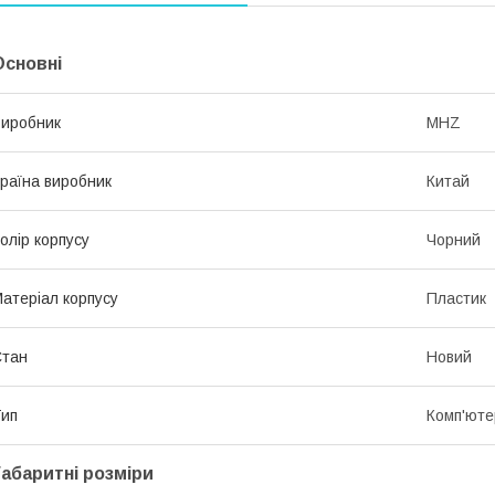
Основні
иробник
MHZ
раїна виробник
Китай
олір корпусу
Чорний
атеріал корпусу
Пластик
Стан
Новий
ип
Комп'юте
Габаритні розміри