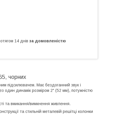
ротягом 14 днів
за домовленістю
5, чорних
ним підсилювачем. Має бездоганний звук і
ез один динамік розміром 2" (52 мм), потужністю
сті та вмикання/вимкнення живлення.
онструкції та стильній металевій решітці колонки