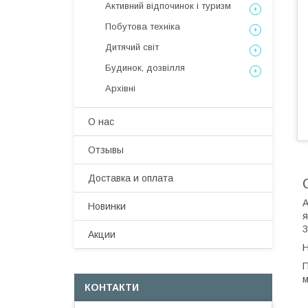
Активний відпочинок і туризм
Побутова техніка
Дитячий світ
Будинок, дозвілля
Архівні
О нас
Отзывы
Доставка и оплата
А
Новинки
я
3
Акции
Н
П
м
КОНТАКТИ