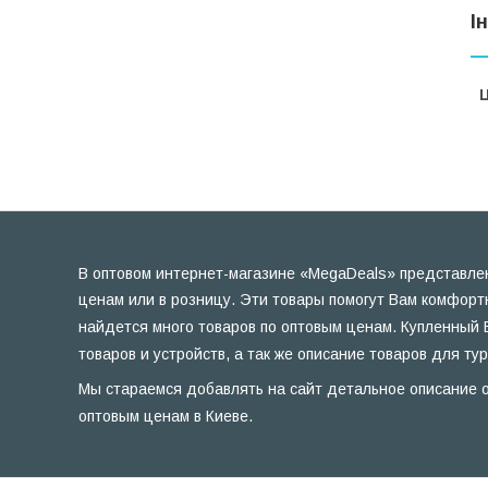
І
Ц
В оптовом интернет-магазине «MegaDeals» представлен
ценам или в розницу. Эти товары помогут Вам комфорт
найдется много товаров по оптовым ценам. Купленный 
товаров и устройств, а так же описание товаров для ту
Мы стараемся добавлять на сайт детальное описание о
оптовым ценам в Киеве.