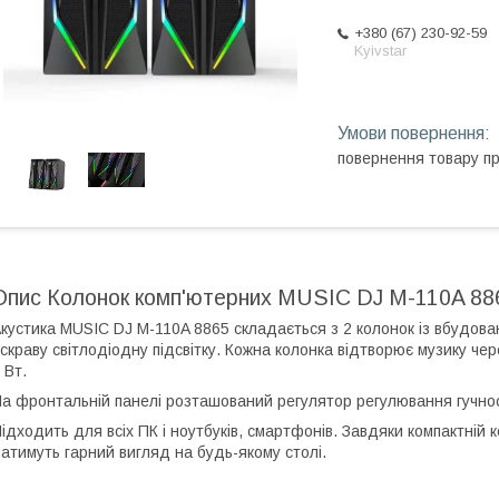
+380 (67) 230-92-59
Kyivstar
повернення товару п
Опис Колонок комп'ютерних MUSIC DJ M-110A 886
кустика MUSIC DJ M-110A 8865 складається з 2 колонок із вбудова
скраву світлодіодну підсвітку. Кожна колонка відтворює музику чер
 Вт.
а фронтальній панелі розташований регулятор регулювання гучно
ідходить для всіх ПК і ноутбуків, смартфонів. Завдяки компактній к
атимуть гарний вигляд на будь-якому столі.