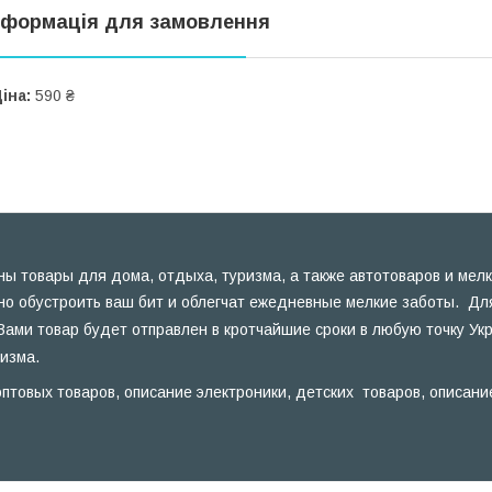
нформація для замовлення
іна:
590 ₴
ы товары для дома, отдыха, туризма, а также автотоваров и мелк
но обустроить ваш бит и облегчат ежедневные мелкие заботы. Для
Вами товар будет отправлен в кротчайшие сроки в любую точку Ук
ризма.
птовых товаров, описание электроники, детских товаров, описани