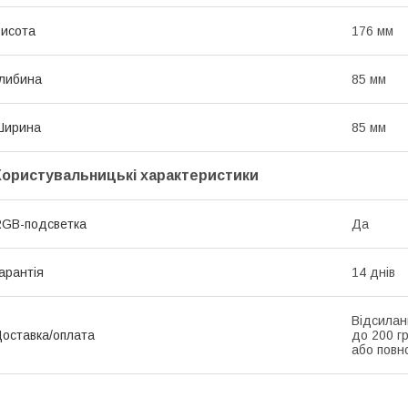
исота
176 мм
либина
85 мм
Ширина
85 мм
Користувальницькі характеристики
GB-подсветка
Да
арантія
14 днів
Відсилан
оставка/оплата
до 200 г
або повн