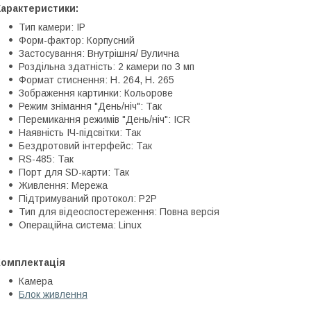
Характеристики:
Тип камери: IP
Форм-фактор: Корпусний
Застосування: Внутрішня/ Вулична
Роздільна здатність: 2 камери по 3 мп
Формат стиснення: H. 264, H. 265
Зображення картинки: Кольорове
Режим знімання "День/ніч": Так
Перемикання режимів "День/ніч": ICR
Наявність ІЧ-підсвітки: Так
Бездротовий інтерфейс: Так
RS-485: Так
Порт для SD-карти: Так
Живлення: Мережа
Підтримуваний протокол: P2P
Тип для відеоспостереження: Повна версія
Операційна система: Linux
Комплектація
Камера
Блок живлення