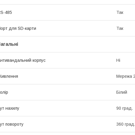
S-485
Так
орт для SD-карти
Так
Загальні
нтивандальний корпус
Ні
Живлення
Мережа 
олір
Білий
ут нахилу
90 град.
ут повороту
360 град