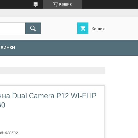
Кошик
Кошик
ОВИНКИ
на Dual Camera P12 WI-FI IP
60
од:
020532