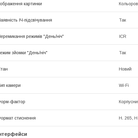
ображення картинки
Кольоро
аявність ІЧ-підсвічування
Так
еремикання режимів "День/ніч"
ICR
ежим зйомки "День/ніч"
Так
Стан
Новий
ип камери
Wi-Fi
Форм-фактор
Корпусни
ормат стиснення
H. 265, H
Інтерфейси