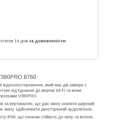
ротягом 14 днів
за домовленістю
 V380PRO 8760
я відеоспостереження, який має дві камери з
отове під'єднання до мережі Wi-Fi та може
 програми V380PRO.
сів за вертикаллю, що дає змогу охопити широкий
є змогу здійснювати двосторонній аудіозв'язок.
ту IP66, що означає стійкість до пилу та вологи.