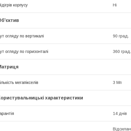
ідігрів корпусу
Ні
Об'єктив
ут огляду по вертикалі
90 град.
ут огляду по горизонталі
360 град
Матриця
ількість мегапікселів
3 Мп
Користувальницькі характеристики
арантія
14 днів
Відсилан