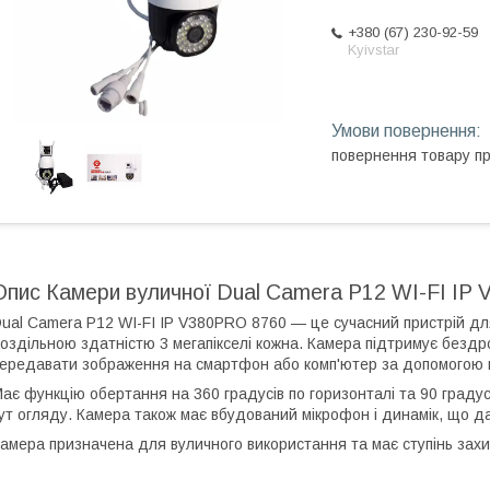
+380 (67) 230-92-59
Kyivstar
повернення товару п
Опис Камери вуличної Dual Camera P12 WI-FI IP
ual Camera P12 WI-FI IP V380PRO 8760 — це сучасний пристрій дл
оздільною здатністю 3 мегапікселі кожна. Камера підтримує бездр
ередавати зображення на смартфон або комп'ютер за допомогою
ає функцію обертання на 360 градусів по горизонталі та 90 граду
ут огляду. Камера також має вбудований мікрофон і динамік, що да
амера призначена для вуличного використання та має ступінь захис