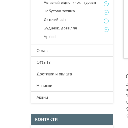
Активний відпочинок і туризм
Побутова техніка
Дитячий світ
Будинок, дозвілля
Архівні
О нас
Отзывы
Доставка и оплата
D
Новинки
р
п
Акции
М
к
К
КОНТАКТИ