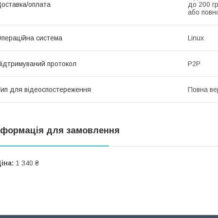
оставка/оплата
до 200 г
або повн
пераційна система
Linux
ідтримуваний протокол
P2P
ип для відеоспостереження
Повна ве
нформація для замовлення
іна:
1 340 ₴