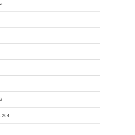
ва
й
. 264