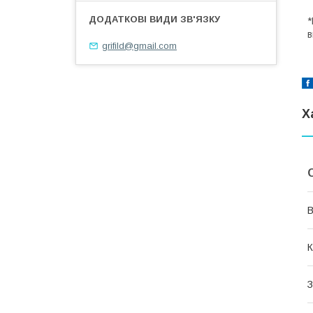
*
в
grifild@gmail.com
Х
В
К
З