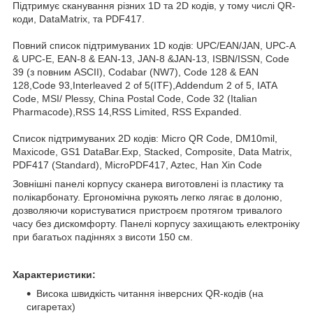
Підтримує сканування різних 1D та 2D кодів, у тому числі QR-
коди, DataMatrix, та PDF417.
Повний список підтримуваних 1D кодів: UPC/EAN/JAN, UPC-A
& UPC-E, EAN-8 & EAN-13, JAN-8 &JAN-13, ISBN/ISSN, Code
39 (з повним ASCII), Codabar (NW7), Code 128 & EAN
128,Code 93,Interleaved 2 of 5(ITF),Addendum 2 of 5, IATA
Code, MSI/ Plessy, China Postal Code, Code 32 (Italian
Pharmacode),RSS 14,RSS Limited, RSS Expanded.
Список підтримуваних 2D кодів: Micro QR Code, DM10mil,
Maxicode, GS1 DataBar.Exp, Stacked, Composite, Data Matrix,
PDF417 (Standard), MicroPDF417, Aztec, Han Xin Code
Зовнішні панелі корпусу сканера виготовлені із пластику та
полікарбонату. Ергономічна рукоять легко лягає в долоню,
дозволяючи користуватися пристроєм протягом тривалого
часу без дискомфорту. Панелі корпусу захищають електроніку
при багатьох падіннях з висоти 150 см.
Характеристики:
Висока швидкість читання інверсних QR-кодів (на
сигаретах)