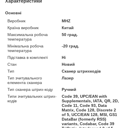
Характеристики
Основні
Виробник
MHZ
Країна виробник
Китай
Максимальна робоча
50 град.
температура
Мінімальна робоча
-20 град.
температура
Підставка в комплекті
Ні
Стан
Новий
Тип
Сканер штрихкодів
Тип зчитувального
Лазер
елемента сканера
Тип сканера штрих-коду
Ручний
Типи зчитувальних штрих-
Code 39, UPC/EAN with
кодів
Supplementals, IATA, QR, 2D,
Code 11, Code 93, Data
Matrix, Code 128, Discrete 2
of 5, UCC/EAN 128, MSI, GS1
DataBar (formerly RSS)
variants, Codabar, Code 39