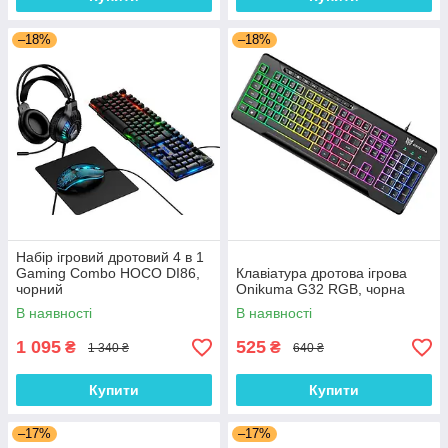
–18%
–18%
Набір ігровий дротовий 4 в 1
Gaming Combo HOCO DI86,
Клавіатура дротова ігрова
чорний
Onikuma G32 RGB, чорна
В наявності
В наявності
1 095
525
₴
₴
1 340 ₴
640 ₴
Купити
Купити
–17%
–17%