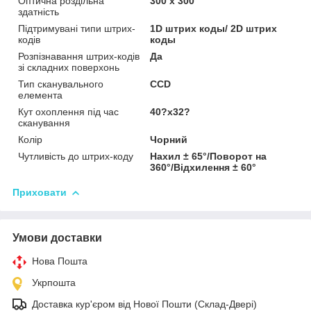
Оптична роздільна
300 х 300
здатність
Підтримувані типи штрих-
1D штрих коды/ 2D штрих
кодів
коды
Розпізнавання штрих-кодів
Да
зі складних поверхонь
Тип сканувального
CCD
елемента
Кут охоплення під час
40?x32?
сканування
Колір
Чорний
Чутливість до штрих-коду
Нахил ± 65°/Поворот на
360°/Відхилення ± 60°
Приховати
Умови доставки
Нова Пошта
Укрпошта
Доставка кур'єром від Нової Пошти (Склад-Двері)