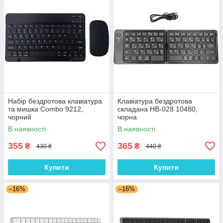
Набір бездротова клавіатура
Клавіатура бездротова
та мишка Combo 9212,
складана HB-028 10480,
чорний
чорна
В наявності
В наявності
355
365
₴
₴
430 ₴
440 ₴
Купити
Купити
–16%
–16%