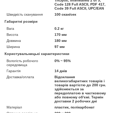
TriOptic, Interleaved 2 of 5,
Code 128 Full ASCII, PDF 417,
Code 39 Full ASCII, UPC/EAN
Швидкість сканування
100 скан/сек
Габаритні розміри
Вага
0.2 кг
Висота
170 мм
Довжина
180 мм
Ширина
97 мм
Користувальницькі характеристики
Вологість робочого
0% ~ 95%
середовища
Гарантія
14 днів
Доставка/оплата
Відсилання
великогабаритних товарів і
товарів вартістю до 200 грн.
здійснюється за
передоплатою в частковому
або повному об'ємі. Термін
доставки 2 робочих дні
Матеріал
пластик, полікарбонат