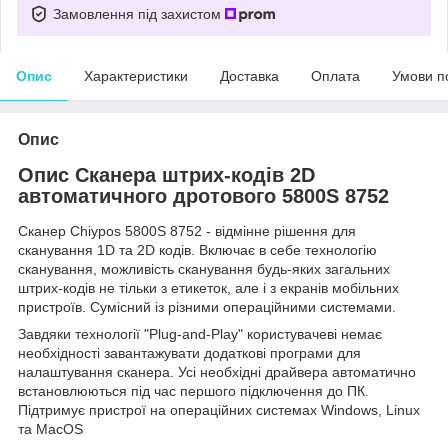
Замовлення під захистом
Опис
Характеристики
Доставка
Оплата
Умови п
Опис
Опис Сканера штрих-кодів 2D
автоматичного дротового 5800S 8752
Сканер Chiypos 5800S 8752 - відмінне рішення для
сканування 1D та 2D кодів. Включає в себе технологію
сканування, можливість сканування будь-яких загальних
штрих-кодів не тільки з етикеток, але і з екранів мобільних
пристроїв. Сумісний із різними операційними системами.
Завдяки технології "Plug-and-Play" користувачеві немає
необхідності завантажувати додаткові програми для
налаштування сканера. Усі необхідні драйвера автоматично
встановлюються під час першого підключення до ПК.
Підтримує пристрої на операційних системах Windows, Linux
та MacOS