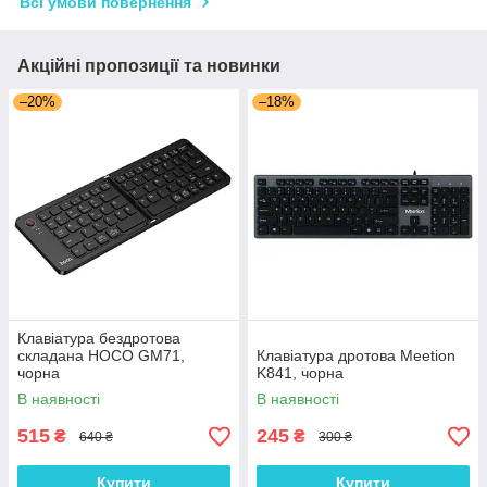
Всі умови повернення
Акційні пропозиції та новинки
–20%
–18%
Клавіатура бездротова
складана HOCO GM71,
Клавіатура дротова Meetion
чорна
K841, чорна
В наявності
В наявності
515
245
₴
₴
640 ₴
300 ₴
Купити
Купити