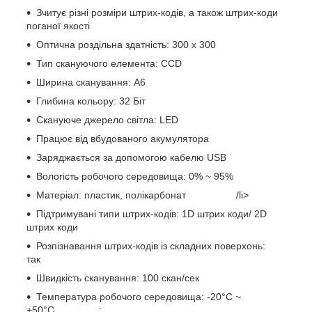
Зчитує різні розміри штрих-кодів, а також штрих-коди
поганої якості
Оптична роздільна здатність: 300 х 300
Тип скануючого елемента: CCD
Ширина сканування: A6
Глибина кольору: 32 Біт
Скануюче джерело світла: LED
Працює від вбудованого акумулятора
Заряджається за допомогою кабелю USB
Вологість робочого середовища: 0% ~ 95%
Матеріал: пластик, полікарбонат /li>
Підтримувані типи штрих-кодів: 1D штрих коди/ 2D
штрих коди
Розпізнавання штрих-кодів із складних поверхонь:
так
Швидкість сканування: 100 скан/сек
Температура робочого середовища: -20°С ~
+50°С ;