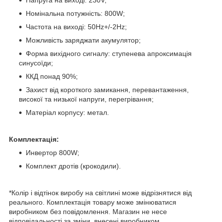
Напруга на виході: 230V;
Номінальна потужність: 800W;
Частота на виході: 50Hz+/-2Hz;
Можливість заряджати акумулятор;
Форма вихідного сигналу: ступенева апроксимація
синусоїди;
ККД понад 90%;
Захист від короткого замикання, перевантаження,
високої та низької напруги, перегрівання;
Матеріал корпусу: метал.
Комплектація:
Инвертор 800W;
Комплект дротів (крокодили).
*Колір і відтінок виробу на світлині може відрізнятися від
реального. Комплектація товару може змінюватися
виробником без повідомлення. Магазин не несе
відповідальності за зміни, внесені виробником.