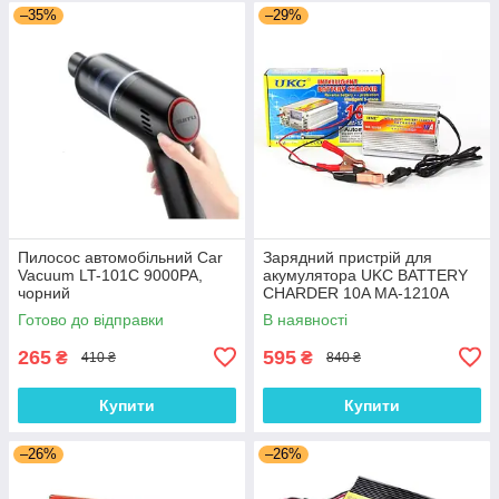
–35%
–29%
Пилосос автомобільний Car
Зарядний пристрій для
Vacuum LT-101C 9000PA,
акумулятора UKC BATTERY
чорний
CHARDER 10A MA-1210A
1888
Готово до відправки
В наявності
265
595
₴
₴
410 ₴
840 ₴
Купити
Купити
–26%
–26%