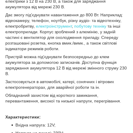
електрики з 12 В на 230 В, а також для заряджання
акумулятора від мережі 230 В.
Дає змогу під'єднувати навантаження до 800 Вт. Наприклад:
відеокамеру, телефон, ноутбук, різну аудіо- та відеотехніку,
електробритву,
електроінструмент
,
побутову техніку
та інші
електроприлади. Корпус зроблений з алюмінію, у задній
частині є вентилятор для охолодження приладу. Спереду
розташовані розетка, кнопка вмик./вимк., а також світлові
індикатори режимів роботи.
Пристрій можна під'єднувати безпосередньо до клем
акумулятора за допомогою затискачів. Доступна функція
заряджання акумулятора 12 В від мережі змінного струму 230
В.
Застосовується в автомобілі, катері, сонячних і вітрових
електрогенераторах, для аварійної роботи та ін.
Обладнаний захистом від короткого замикання,
перевантаження, високої та низької напруги, перегрівання.
Характеристики:
Вхідна напруга: 12V;