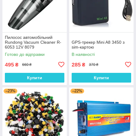
Пилосос автомобільний
Rundong Vacuum Cleaner R-
GPS-трекер Mini A8 3450 з
6053 12V 8079
sim-картою
Готово до відправки
В наявності
495
285
₴
₴
660 ₴
370 ₴
Купити
Купити
–23%
–22%