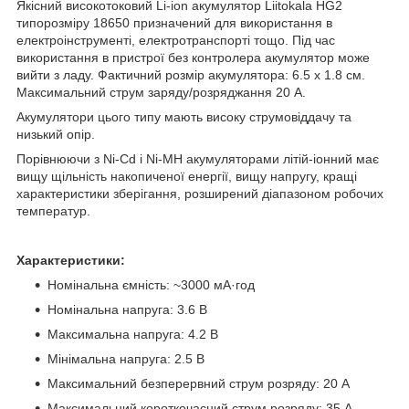
Якісний високотоковий Li-ion акумулятор Liitokala HG2
типорозміру 18650 призначений для використання в
електроінструменті, електротранспорті тощо. Під час
використання в пристрої без контролера акумулятор може
вийти з ладу. Фактичний розмір акумулятора: 6.5 х 1.8 см.
Максимальний струм заряду/розряджання 20 А.
Акумулятори цього типу мають високу струмовіддачу та
низький опір.
Порівнюючи з Ni-Cd і Ni-MH акумуляторами літій-іонний має
вищу щільність накопиченої енергії, вищу напругу, кращі
характеристики зберігання, розширений діапазоном робочих
температур.
Характеристики:
Номінальна ємність: ~3000 мА·год
Номінальна напруга: 3.6 В
Максимальна напруга: 4.2 В
Мінімальна напруга: 2.5 В
Максимальний безперервний струм розряду: 20 А
Максимальний короткочасний струм розряду: 35 А