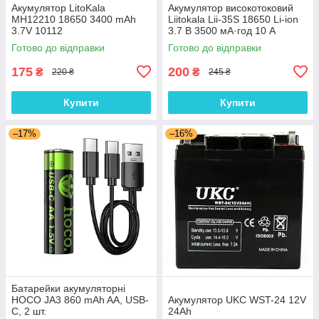
Акумулятор LitoKala
Акумулятор високотоковий
MH12210 18650 3400 mAh
Liitokala Lii-35S 18650 Li-ion
3.7V 10112
3.7 В 3500 мА·год 10 А
Готово до відправки
Готово до відправки
175
200
₴
₴
220 ₴
245 ₴
Купити
Купити
–17%
–16%
Батарейки акумуляторні
HOCO JA3 860 mAh AA, USB-
Акумулятор UKC WST-24 12V
C, 2 шт.
24Ah