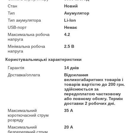
Стан
Новий
Тип
Акумулятор
Тип акумулятора
Li-Ion
USB-порт
Немає
Максимальна робоча
4.2
напруга
Мінімальна робоча
2.5 В
напруга
Користувальницькі характеристики
Гарантія
14 днів
Доставка/оплата
Відсилання
великогабаритних товарів і
товарів вартістю до 200 грн.
здійснюється за
передоплатою частковому
або повному обсягу. Термін
доставки 2 робочих дні.
Максимальний
35 А
короткочасний струм
розряду
Максимальний
20 А
безперервний струм