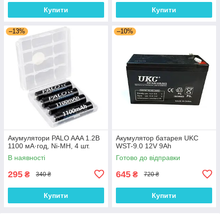
Купити
Купити
–13%
–10%
Акумулятори PALO AAA 1.2В
Акумулятор батарея UKC
1100 мА·год, Ni-MH, 4 шт.
WST-9.0 12V 9Ah
В наявності
Готово до відправки
295
645
₴
₴
340 ₴
720 ₴
Купити
Купити