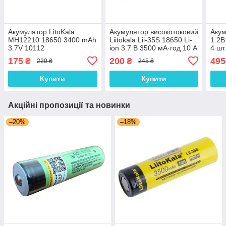
Акумулятор LitoKala
Акумулятор високотоковий
Акум
MH12210 18650 3400 mAh
Liitokala Lii-35S 18650 Li-
1.2В
3.7V 10112
ion 3.7 В 3500 мА·год 10 А
4 шт
175
200
495
₴
₴
220 ₴
245 ₴
Купити
Купити
Акційні пропозиції та новинки
–20%
–18%