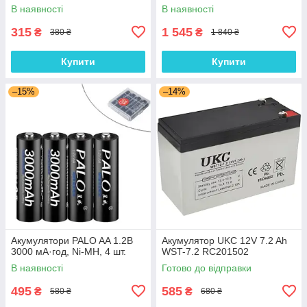
В наявності
В наявності
315
1 545
₴
₴
380 ₴
1 840 ₴
Купити
Купити
–15%
–14%
Акумулятори PALO AA 1.2В
Акумулятор UKC 12V 7.2 Ah
3000 мА·год, Ni-MH, 4 шт.
WST-7.2 RC201502
В наявності
Готово до відправки
495
585
₴
₴
580 ₴
680 ₴