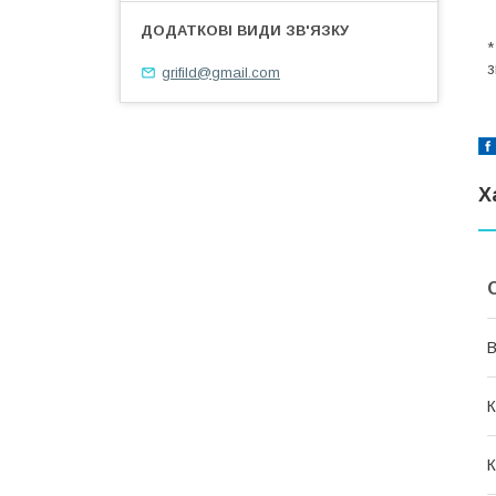
з
grifild@gmail.com
Х
В
К
К