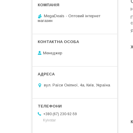
H
MegaDeals - Оптовий інтернет
П
магазин
с
Я
Х
Менеджер
вул. Раїси Окіпної, 4а, Київ, Україна
+380 (67) 230-92-59
Kyivstar