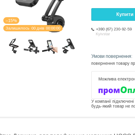
Купити
–15%
Залишилось
0
0
днів
0
0
0
0
0
0
+380 (67) 230-92-59
Kyivstar
повернення товару п
У компанії підключені
будь-який товар не п