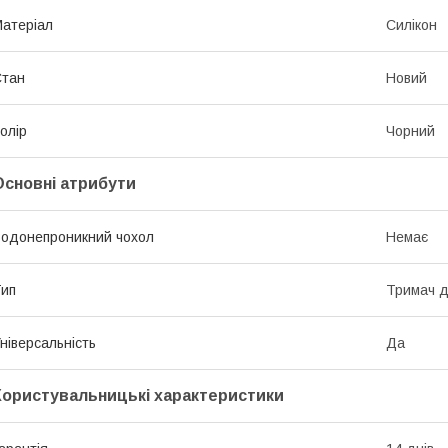
атеріал
Силікон
Стан
Новий
олір
Чорний
Основні атрибути
одонепроникний чохол
Немає
ип
Тримач 
ніверсальність
Да
Користувальницькі характеристики