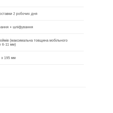
оставки 2 робочих дня
вання + шліфування
дюймів (максимальна товщина мобільного
 6-11 мм)
 х 195 мм