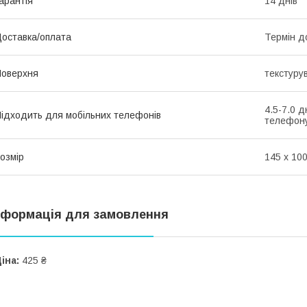
арантія
14 днів
оставка/оплата
Термін д
оверхня
текстуру
4.5-7.0 
ідходить для мобільних телефонів
телефону
озмір
145 х 100
нформація для замовлення
іна:
425 ₴