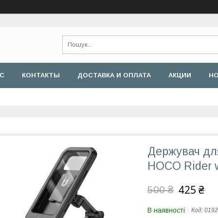
АС
КОНТАКТЫ
ДОСТАВКА И ОПЛАТА
АКЦИИ
Н
Держувач дл
HOCO Rider w
425 ₴
500 ₴
В наявності
Код:
0192