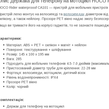
Опис Держака для телефону на мотоцикл HOCO Ri
OCO Rider waterprooof CA101 — пристрій для мобільних пристроїв 
ристрій легко монтує на велосипеді та
велосипедах
діаметром від 
илікону, а також нейлону. Прозоре PET вікно надає змогу безпос
кщо ви тримаєте його на корпусі гаджетів, то не зазнаєте пошкодж
арактерики:
Матеріал: ABS + PET + силікон + магніт + нейлон
Поверхня: текстурування + шліфування
Розмір: 145 х 100 х 195 мм
Вага: 285
Підходить для мобільних телефонів 4.5-7.0 дюймів (максимал
Пристосований діаметр труби для кріплення: 22-28 мм
Фортеця: велосипеди, мотоцикли, дитячий візок
Рівень водонепроникності: IPX4
Прозоре PET вікно
Колір: чорний
Комплектація:
Держак для телефону на мотоцикл