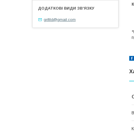
grifild@gmail.com
*
п
Х
В
К