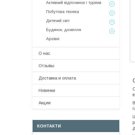
Активний відпочинок і туризм
Побутова техніка
Дитячий світ
Будинок, дозвілля
Архівні
О нас
Отзывы
Доставка и оплата
С
Новинки
в
В
Акции
г
Ц
р
КОНТАКТИ
д