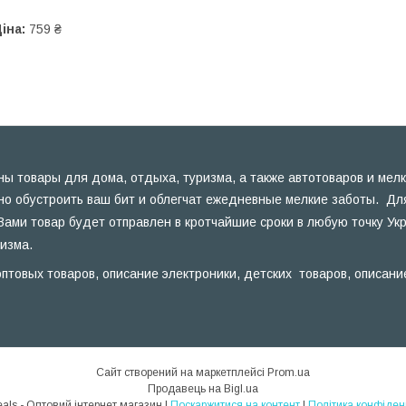
іна:
759 ₴
ы товары для дома, отдыха, туризма, а также автотоваров и мелк
но обустроить ваш бит и облегчат ежедневные мелкие заботы. Для
Вами товар будет отправлен в кротчайшие сроки в любую точку Ук
ризма.
птовых товаров, описание электроники, детских товаров, описани
Сайт створений на маркетплейсі
Prom.ua
Продавець на Bigl.ua
MegaDeals - Оптовий інтернет магазин |
Поскаржитися на контент
|
Політика конфіден