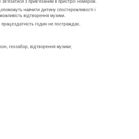
 зв'язатися з прив'язаним в пристрої номером.
 допоможуть навчити дитину спостережливості і
 можливість відтворення музики.
 працездатність годин не постраждає.
он, геозабор, відтворення музики;
;