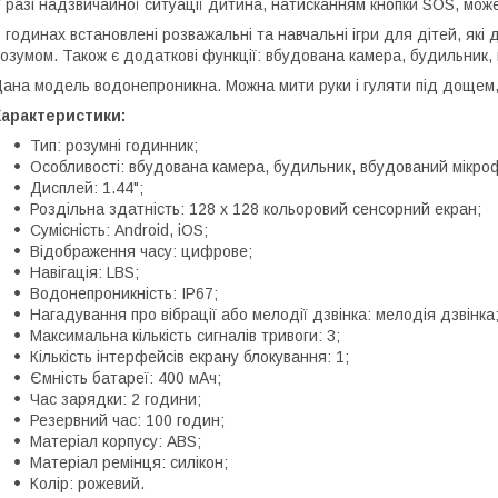
 разі надзвичайної ситуації дитина, натисканням кнопки SOS, може
 годинах встановлені розважальні та навчальні ігри для дітей, які
озумом. Також є додаткові функції: вбудована камера, будильник,
ана модель водонепроникна. Можна мити руки і гуляти під дощем,
Характеристики:
Тип: розумні годинник;
Особливості: вбудована камера, будильник, вбудований мікроф
Дисплей: 1.44";
Роздільна здатність: 128 х 128 кольоровий сенсорний екран;
Сумісність: Android, iOS;
Відображення часу: цифрове;
Навігація: LBS;
Водонепроникність: IP67;
Нагадування про вібрації або мелодії дзвінка: мелодія дзвінка
Максимальна кількість сигналів тривоги: 3;
Кількість інтерфейсів екрану блокування: 1;
Ємність батареї: 400 мАч;
Час зарядки: 2 години;
Резервний час: 100 годин;
Матеріал корпусу: ABS;
Матеріал ремінця: силікон;
Колір: рожевий.