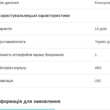
ип дисплея
Кольоро
Користувальницькі характеристики
арантія
14 днів
оставка/оплата
Термін д
ількість інтерфейсів екрану блокування
1
атеріал корпусу
ABS
авігація
LBS
нформація для замовлення