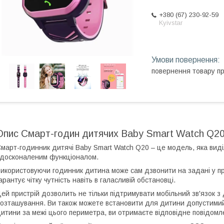
+380 (67) 230-92-59
Kyivstar
повернення товару п
Опис Смарт-годин дитячих Baby Smart Watch Q20
март-годинник дитячі Baby Smart Watch Q20 – це модель, яка виді
досконаленим функціоналом.
икористовуючи годинник дитина може сам дзвонити на задані у п
арантує чітку чутність навіть в галасливій обстановці.
ей пристрій дозволить не тільки підтримувати мобільний зв'язок з 
озташування. Ви також можете встановити для дитини допустимий
итини за межі цього периметра, ви отримаєте відповідне повідомл