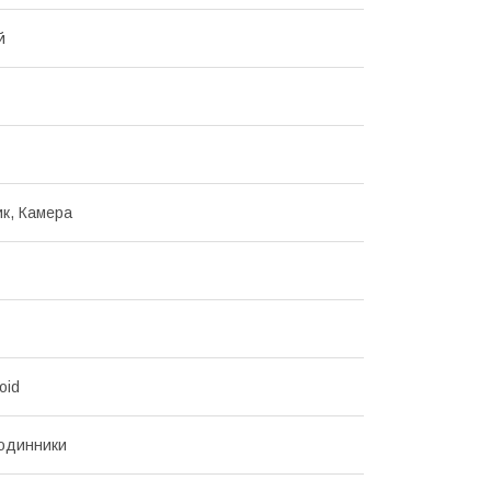
й
к, Камера
oid
годинники