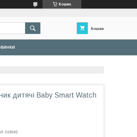
Кошик
Кошик
ОВИНКИ
ник дитячі Baby Smart Watch
од:
018645