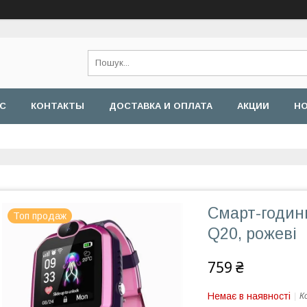
АС
КОНТАКТЫ
ДОСТАВКА И ОПЛАТА
АКЦИИ
Н
Смарт-годин
Топ продаж
Q20, рожеві
759 ₴
Немає в наявності
К