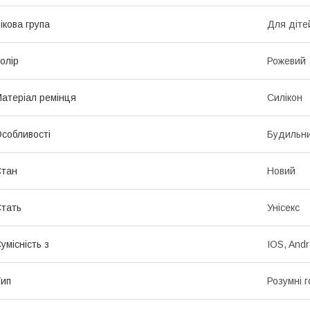
ікова група
Для діте
олір
Рожевий
атеріал ремінця
Силікон
собливості
Будильни
Стан
Новий
тать
Унісекс
умісність з
IOS, Andr
ип
Розумні 