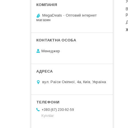
У
В
р
MegaDeals - Оптовий інтернет
магазин
Д
Менеджер
вул. Раїси Окіпної, 4а, Київ, Україна
+380 (67) 230-92-59
Kyivstar