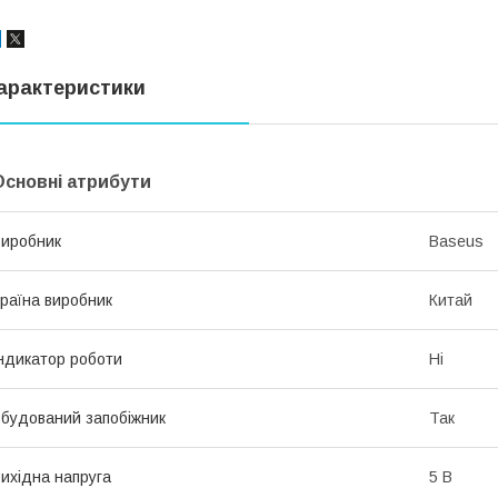
арактеристики
Основні атрибути
иробник
Baseus
раїна виробник
Китай
ндикатор роботи
Ні
будований запобіжник
Так
ихідна напруга
5 В