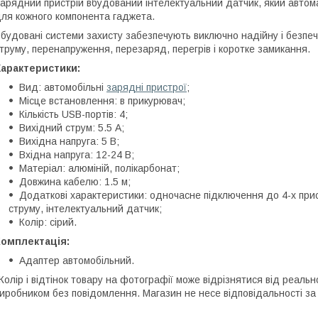
арядний пристрій вбудований інтелектуальний датчик, який автом
ля кожного компонента гаджета.
будовані системи захисту забезпечують виключно надійну і безпе
труму, перенапруження, перезаряд, перегрів і коротке замикання.
Характеристики:
Вид: автомобільні
зарядні пристрої
;
Місце встановлення: в прикурювач;
Кількість USB-портів: 4;
Вихідний струм: 5.5 А;
Вихідна напруга: 5 В;
Вхідна напруга: 12-24 В;
Матеріал: алюміній, полікарбонат;
Довжина кабелю: 1.5 м;
Додаткові характеристики: одночасне підключення до 4-х прист
струму, інтелектуальний датчик;
Колір: сірий.
Комплектація:
Адаптер автомобільний.
Колір і відтінок товару на фотографії може відрізнятися від реаль
иробником без повідомлення. Магазин не несе відповідальності за 