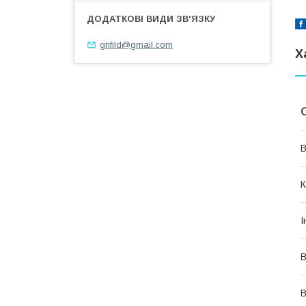
grifild@gmail.com
Х
В
К
І
В
В