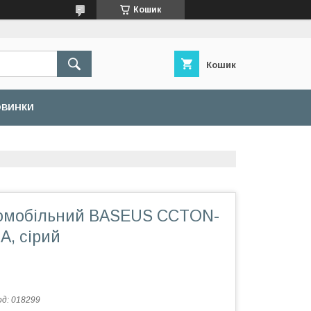
Кошик
Кошик
ОВИНКИ
омобільний BASEUS CCTON-
A, сірий
од:
018299