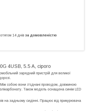
ротягом 14 днів
за домовленістю
 4USB, 5.5 A, сірого
мобільний зарядний пристрій для великої
дорозі.
 Між собою вони з'єднані проводом, довжиною
 і полікарбонату. Також модель оснащена синім LED
рів на задньому сидінні. Працює від прикурювача