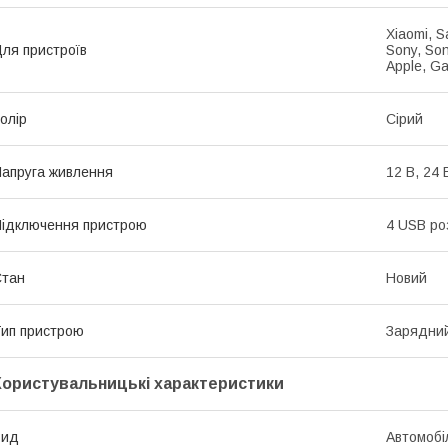
Xiaomi, S
ля пристроїв
Sony, Son
Apple, G
олір
Сірий
апруга живлення
12 В, 24 
ідключення пристрою
4 USB ро
Стан
Новий
ип пристрою
Зарядний
Користувальницькі характеристики
Вид
Автомобі