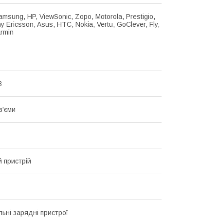
amsung, HP, ViewSonic, Zopo, Motorola, Prestigio,
y Ericsson, Asus, HTC, Nokia, Vertu, GoClever, Fly,
armin
В
з'єми
 пристрій
льні зарядні пристрої