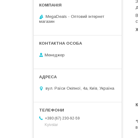
З
д
В
MegaDeals - Оптовий інтернет
с
магазин
Менеджер
вул. Раїси Окіпної, 4а, Київ, Україна
+380 (67) 230-92-59
*
Kyivstar
в