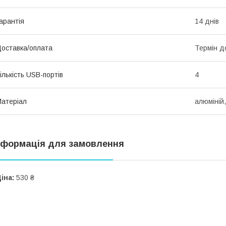
арантія
14 днів
оставка/оплата
Термін д
ількість USB-портів
4
атеріал
алюміній
нформація для замовлення
іна:
530 ₴