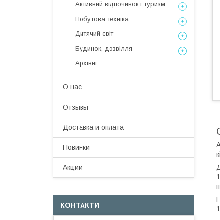
Активний відпочинок і туризм
Побутова техніка
Дитячий світ
Будинок, дозвілля
Архівні
О нас
Отзывы
Доставка и оплата
А
Новинки
к
Д
Акции
1
п
П
КОНТАКТИ
1