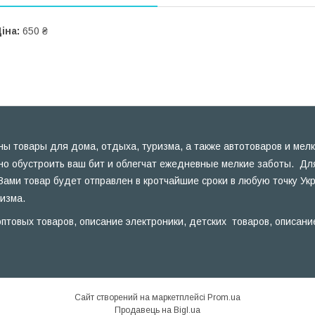
іна:
650 ₴
ы товары для дома, отдыха, туризма, а также автотоваров и мелк
но обустроить ваш бит и облегчат ежедневные мелкие заботы. Для
Вами товар будет отправлен в кротчайшие сроки в любую точку Ук
ризма.
птовых товаров, описание электроники, детских товаров, описани
Сайт створений на маркетплейсі
Prom.ua
Продавець на Bigl.ua