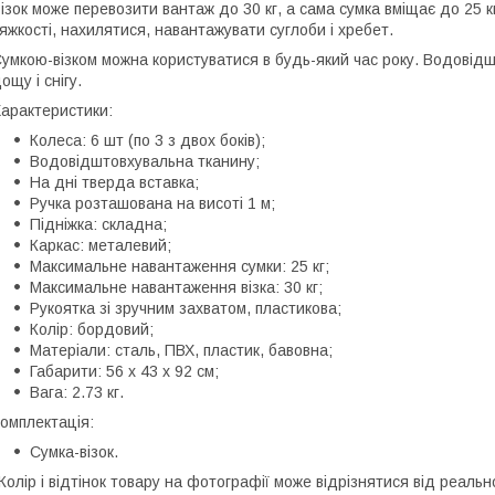
ізок може перевозити вантаж до 30 кг, а сама сумка вміщає до 25 
яжкості, нахилятися, навантажувати суглоби і хребет.
умкою-візком можна користуватися в будь-який час року. Водовід
ощу і снігу.
арактеристики:
Колеса: 6 шт (по 3 з двох боків);
Водовідштовхувальна тканину;
На дні тверда вставка;
Ручка розташована на висоті 1 м;
Підніжка: складна;
Каркас: металевий;
Максимальне навантаження сумки: 25 кг;
Максимальне навантаження візка: 30 кг;
Рукоятка зі зручним захватом, пластикова;
Колір: бордовий;
Матеріали: сталь, ПВХ, пластик, бавовна;
Габарити: 56 х 43 х 92 см;
Вага: 2.73 кг.
омплектація:
Сумка-візок.
Колір і відтінок товару на фотографії може відрізнятися від реаль