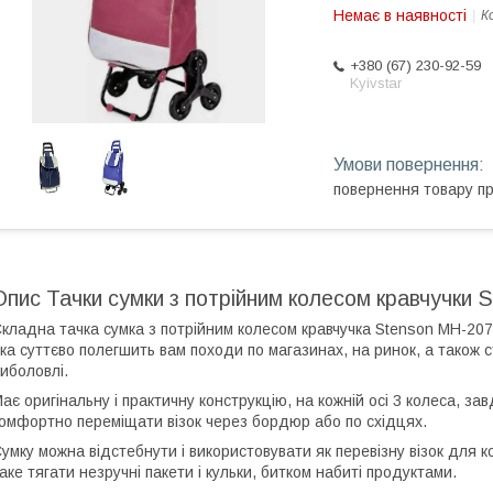
Немає в наявності
К
+380 (67) 230-92-59
Kyivstar
повернення товару п
Опис Тачки сумки з потрійним колесом кравчучки
кладна тачка сумка з потрійним колесом кравчучка Stenson MH-2078
ка суттєво полегшить вам походи по магазинах, на ринок, а також ст
иболовлі.
ає оригінальну і практичну конструкцію, на кожній осі 3 колеса, з
омфортно переміщати візок через бордюр або по східцях.
умку можна відстебнути і використовувати як перевізну візок для 
аке тягати незручні пакети і кульки, битком набиті продуктами.