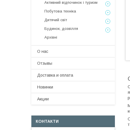
Активний відпочинок і туризм
Побутова техніка
Дитячий світ
Будинок, дозвілля
Архівні
О нас
Отзывы
Доставка и оплата
С
Новинки
я
р
Акции
М
к
С
КОНТАКТИ
т