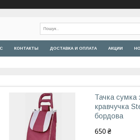
АС
КОНТАКТЫ
ДОСТАВКА И ОПЛАТА
АКЦИИ
Н
Тачка сумка 
кравчучка St
бордова
650 ₴