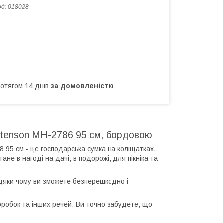
од:
018028
ротягом 14 днів
за домовленістю
 Stenson MH-2786 95 см, бордовою
 95 см - це господарська сумка на коліщатках,
ане в нагоді на дачі, в подорожі, для пікніка та
авдяки чому ви зможете безперешкодно і
коробок та інших речей. Ви точно забудете, що