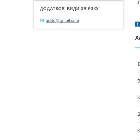
в
grifild@gmail.com
Х
В
К
В
К