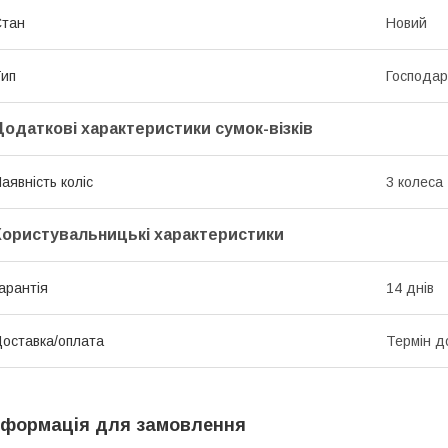
Стан
Новий
ип
Господар
Додаткові характеристики сумок-візків
аявність коліс
3 колеса
Користувальницькі характеристики
арантія
14 днів
оставка/оплата
Термін д
нформація для замовлення