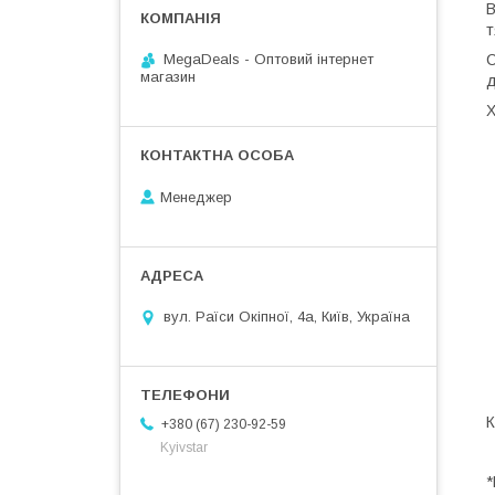
В
т
С
MegaDeals - Оптовий інтернет
магазин
д
Х
Менеджер
вул. Раїси Окіпної, 4а, Київ, Україна
К
+380 (67) 230-92-59
Kyivstar
*