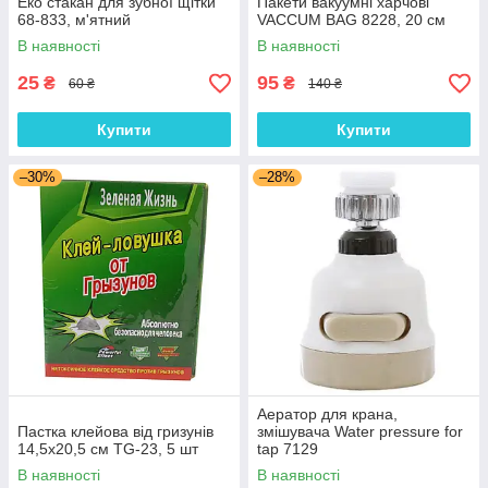
Еко стакан для зубної щітки
Пакети вакуумні харчові
68-833, м'ятний
VACCUM BAG 8228, 20 см
В наявності
В наявності
25
95
₴
₴
60 ₴
140 ₴
Купити
Купити
–30%
–28%
Аератор для крана,
Пастка клейова від гризунів
змішувача Water pressure for
14,5х20,5 см TG-23, 5 шт
tap 7129
В наявності
В наявності