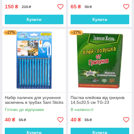
150
65
₴
₴
215 ₴
90 ₴
Купити
Купити
–27%
–27%
Набір паличок для усунення
Пастка клейова від гризунів
засмічень в трубах Sani Sticks
14,5х20,5 см TG-23
Готово до відправки
В наявності
40
40
₴
₴
55 ₴
55 ₴
Купити
Купити