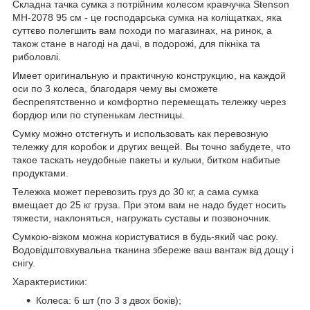
Складна тачка сумка з потрійним колесом кравчучка Stenson
MH-2078 95 см - це господарська сумка на коліщатках, яка
суттєво полегшить вам походи по магазинах, на ринок, а
також стане в нагоді на дачі, в подорожі, для пікніка та
риболовлі.
Имеет оригинальную и практичную конструкцию, на каждой
оси по 3 колеса, благодаря чему вы сможете
беспрепятственно и комфортно перемещать тележку через
бордюр или по ступенькам лестницы.
Сумку можно отстегнуть и использовать как перевозную
тележку для коробок и других вещей. Вы точно забудете, что
такое таскать неудобные пакеты и кульки, битком набитые
продуктами.
Тележка может перевозить груз до 30 кг, а сама сумка
вмещает до 25 кг груза. При этом вам не надо будет носить
тяжести, наклоняться, нагружать суставы и позвоночник.
Сумкою-візком можна користуватися в будь-який час року.
Водовідштовхувальна тканина збереже ваш вантаж від дощу і
снігу.
Характеристики:
Колеса: 6 шт (по 3 з двох боків);