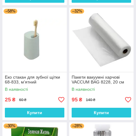
–58%
–32%
Еко стакан для зубної щітки
Пакети вакуумні харчові
68-833, м'ятний
VACCUM BAG 8228, 20 см
В наявності
В наявності
25
95
₴
₴
60 ₴
140 ₴
Купити
Купити
–30%
–28%