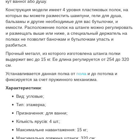
кут ванної або душу.
Конструкция модели имеет 4 уровня пластиковых полок, на
которых вы можете разместить шампуни, гели для душа,
бальзамы и другие необходимые для вас бутылочки, и
емкости. Расположение полок на штанге можно регулировать
и размещать выше или ниже, а специальный держатель на
полках не позволит баночкам и бутылочкам упасть и
разбиться.
Прочный металл, из которого изготовлена штанга полки
выдержит вес до 15 кг. Ее длина регулируется от 254 до 320
см.
Устанавливается данная полка от
пола
и до потолка и
фиксируется за счет пружинного механизма.
Характеристики
:
Вид: угловые;
Тип: этажерка;
Призначення: для ванни;
Кількість ярусів: 4 шт.;
Максимальне навантаження: 15 кг;
Максимальна довжина штанги: 320 см;