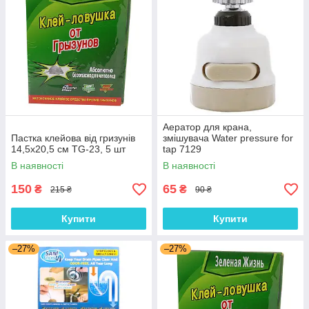
Аератор для крана,
Пастка клейова від гризунів
змішувача Water pressure for
14,5х20,5 см TG-23, 5 шт
tap 7129
В наявності
В наявності
150
65
₴
₴
215 ₴
90 ₴
Купити
Купити
–27%
–27%