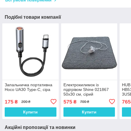
Всі умови повернення
Подібні товари компанії
Запальничка портативна
Електрокилимок із
HUB 
Hoco UA30 Type-C, сіра
підігрівом Shine 021867
HB51
50х30 см, сірий
3USB
175
575
765
₴
₴
200 ₴
700 ₴
Купити
Купити
Акційні пропозиції та новинки