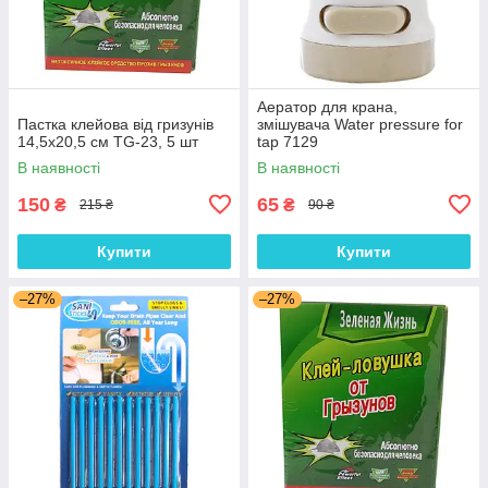
Аератор для крана,
Пастка клейова від гризунів
змішувача Water pressure for
14,5х20,5 см TG-23, 5 шт
tap 7129
В наявності
В наявності
150
65
₴
₴
215 ₴
90 ₴
Купити
Купити
–27%
–27%