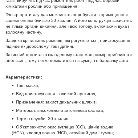
газів, виручить під час ремонтних робіт і під час обробки
хімікатами рослин або приміщення.
Фільтр протигазу дає можливість перебувати в приміщенні із
задимленням близько 30 хвилин. А його конструкція захистить
не тільки органи дихання, але і всю голову, включаючи вуха і
волосяну частину.
Завдяки кріпильних ременів, які регулюються, пристосування
підійде як дорослому, так і дитині.
Захисний протигаз в складеному стані має розмір приблизно з
апельсин, тому легко поміститься і в сумці, і в бардачку авто.
Характеристики:
Тип: маски;
Вид пристосування: захисний протигаз;
Призначення: захист дихальних шляхів;
Матеріал: високоякісна алюмінієва фольга;
Термін служби: 30 хвилин;
Об'єкт захисту: окис вуглецю (СО), ціанід водню
(HCN), хлорид водню (HCI), отруйний дим і туман;