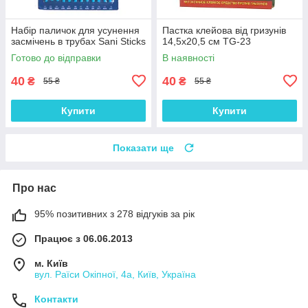
Набір паличок для усунення
Пастка клейова від гризунів
засмічень в трубах Sani Sticks
14,5х20,5 см TG-23
Готово до відправки
В наявності
40
40
₴
₴
55 ₴
55 ₴
Купити
Купити
Показати ще
Про нас
95% позитивних з 278 відгуків за рік
Працює з 06.06.2013
м. Київ
вул. Раїси Окіпної, 4а, Київ, Україна
Контакти