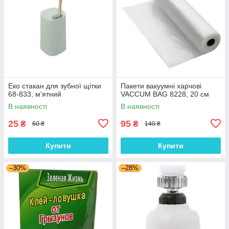
Еко стакан для зубної щітки
Пакети вакуумні харчові
68-833, м'ятний
VACCUM BAG 8228, 20 см
В наявності
В наявності
25
95
₴
₴
60 ₴
140 ₴
Купити
Купити
–30%
–28%