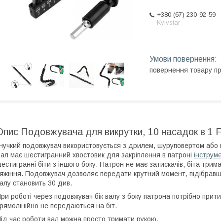
+380 (67) 230-92-59
Kyivstar
повернення товару п
Опис Подовжувача для викрутки, 10 насадок в 1 Fl
нучкий подовжувач використовується з дрилем, шуруповертом або 
ал має шестигранний хвостовик для закріплення в патроні
інструм
естигранні біти з іншого боку. Патрон не має затискачів, біта трим
яжіння. Подовжувач дозволяє передати крутний момент, підібравш
алу становить 30 див.
ри роботі через подовжувач бік валу з боку патрона потрібно прити
рямолінійно не передаються на біт.
ід час роботи вал можна просто тримати рукою.