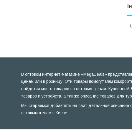
І
Ц
В оптовом интернет-магазине «MegaDeals» представлен
ценам или в розницу. Эти товары помогут Вам комфорт
найдется много товаров по оптовым ценам. Купленный 
товаров и устройств, а так же описание товаров для ту
Мы стараемся добавлять на сайт детальное описание о
оптовым ценам в Киеве.