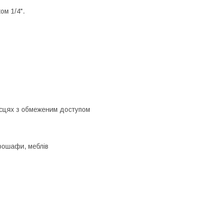
ом 1/4".
ісцях з обмеженим доступом
трошафи, меблів