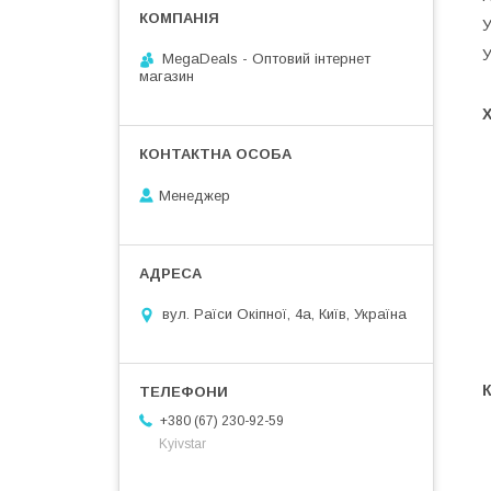
У
У
MegaDeals - Оптовий інтернет
магазин
Менеджер
вул. Раїси Окіпної, 4а, Київ, Україна
+380 (67) 230-92-59
Kyivstar