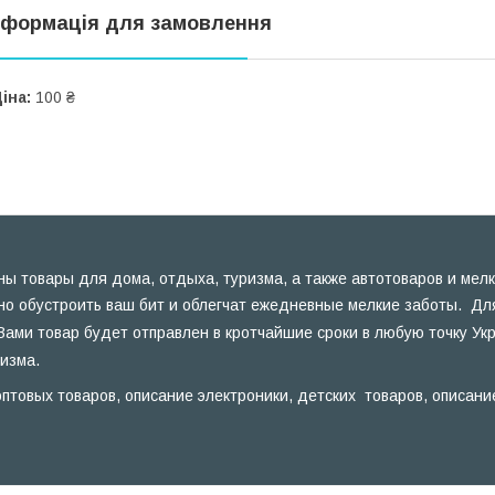
нформація для замовлення
іна:
100 ₴
ы товары для дома, отдыха, туризма, а также автотоваров и мелк
но обустроить ваш бит и облегчат ежедневные мелкие заботы. Для
Вами товар будет отправлен в кротчайшие сроки в любую точку Ук
ризма.
птовых товаров, описание электроники, детских товаров, описани