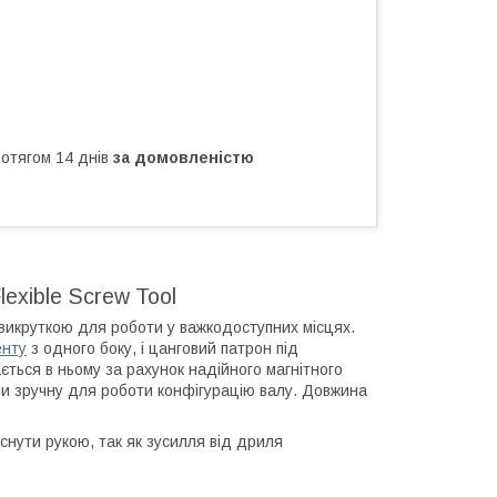
ротягом 14 днів
за домовленістю
exible Screw Tool
викруткою для роботи у важкодоступних місцях.
енту
з одного боку, і цанговий патрон під
ається в ньому за рахунок надійного магнітного
и зручну для роботи конфігурацію валу. Довжина
снути рукою, так як зусилля від дриля