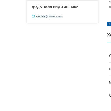
*
в
grifild@gmail.com
Х
В
М