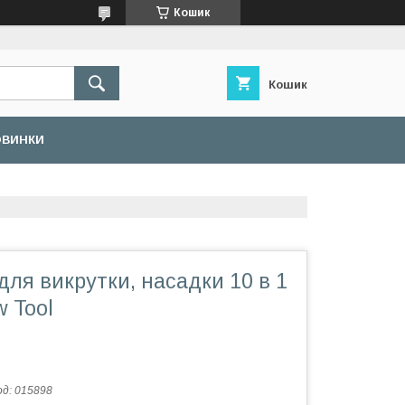
Кошик
Кошик
ОВИНКИ
ля викрутки, насадки 10 в 1
w Tool
од:
015898