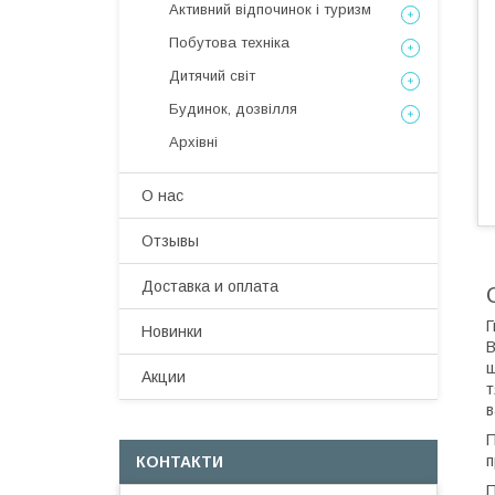
Активний відпочинок і туризм
Побутова техніка
Дитячий світ
Будинок, дозвілля
Архівні
О нас
Отзывы
Доставка и оплата
Г
Новинки
В
ш
Акции
т
в
П
п
КОНТАКТИ
П