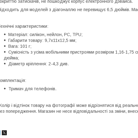
окриттю затискачів, не пошкоджує корпус електронного дэвайса.
ідходить для моделей з діагоналлю не перевищує 6,5 дюймів. Має
ехнічні характеристики:
Матеріал: силікон, нейлон, РС, TPU;
Габарити товару: 9,7х11х12,5 мм;
Вага: 101 г;
Сумісність з усіма мобільними пристроями розміром 1,16-1,75 с
дюйма;
Діаметр кріплення: 2-4,3 див.
омплектація:
Тримач для телефонів.
Колір і відтінок товару на фотографії може відрізнятися від реаль
ез попередження. Магазин не несе відповідальності за зміни, внес