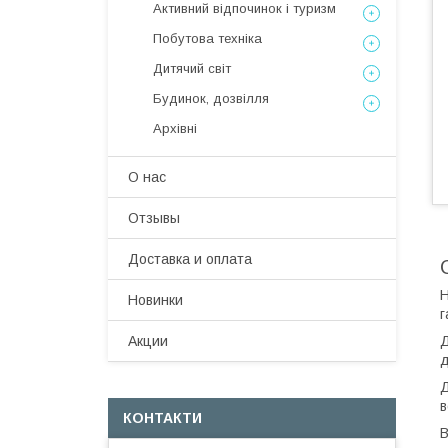
Активний відпочинок і туризм
Побутова техніка
Дитячий світ
Будинок, дозвілля
Архівні
О нас
Отзывы
Доставка и оплата
H
Новинки
г
Д
Акции
д
Д
в
КОНТАКТИ
В