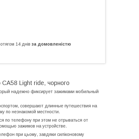
ротягом 14 днів
за домовленістю
CA58 Light ride, чорного
оторый надежно фиксирует зажимами мобильный
оспортом, совершают длинные путешествия на
лку по незнакомой местности.
ся по телефону при этом не отрываться от
помощью зажимов на устройстве.
телефон при цьому, завдяки силіконовому