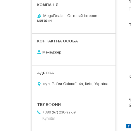
п
П
MegaDeals - Оптовий інтернет
магазин
Т
Менеджер
К
вул. Раїси Окіпної, 4а, Київ, Україна
*
б
+380 (67) 230-92-59
Kyivstar