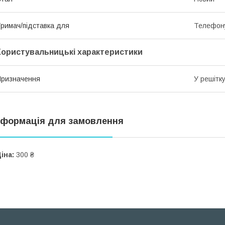
римач/підставка для
Телефон
Користувальницькі характеристики
ризначення
У решітк
нформація для замовлення
іна:
300 ₴