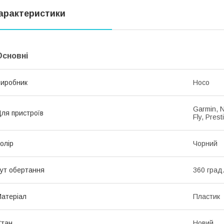
арактеристики
Основні
иробник
Hoco
Garmin, N
ля пристроїв
Fly, Pres
олір
Чорний
ут обертання
360 град
атеріал
Пластик
Стан
Новий