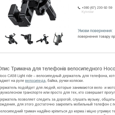
+380 (67) 230-92-59
Kyivstar
повернення товару п
Опис Тримача для телефонів велосипедного Hoco 
oco CA58 Light ride – велосипедный держатель для телефона, к
аджет на руле
велосипеда
, байка, ручки коляски.
ержатель подойдет для людей, которые занимаются вело- и мот
вухколесном транспорте или просто для тех, кто совершает прогу
ержатель позволяет следить за дорогой, слушать музыку, общать
ождения, для этого достаточно закрепить мобильный телефон с 
елосипедний тримач надійно кріпиться до керма і міцно утримує 