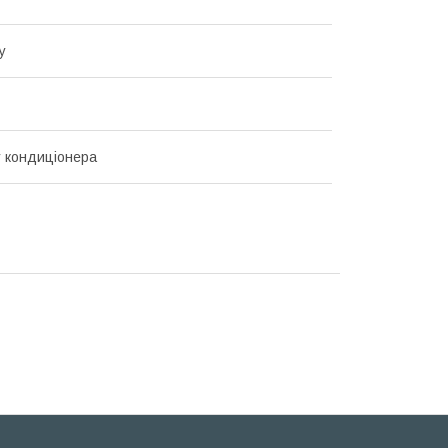
у
у кондиціонера