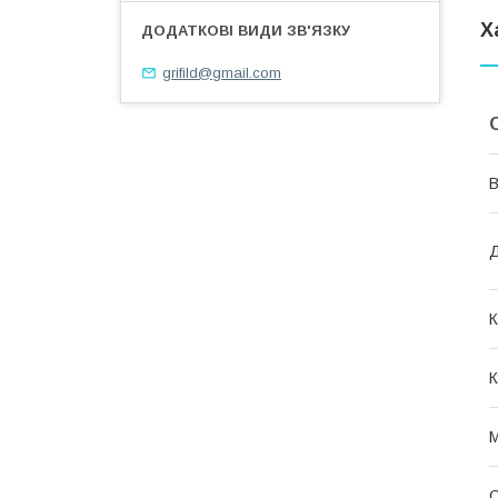
Х
grifild@gmail.com
В
Д
К
К
М