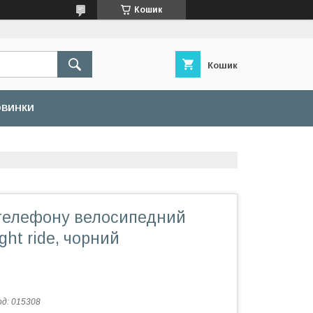
Кошик
Кошик
ОВИНКИ
телефону велосипедний
ght ride, чорний
од:
015308