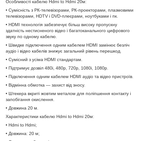
Особливості кабелю Hdmi to Hdmi 20м:
• Сумісність з РК-телевізорами, РК-проекторами, плазмовими
телевізорами, HDTV і DVD-плеєрами, ноутбуками і пк.
• HDMI технологія забезпечує більш високу пропускну
здатність нестисненого відео і багатоканального цифрового
звуку по одному кабелю.
• Швидке підключення одним кабелем HDMI замінює безліч
аудіо і відео кабелів знижує загальний рівень перешкод.
• Сумісний з усіма HDMI стандартам.
• Підтримує дозвіл 480i, 480p, 720p, 1080i, 1080p.
• Підключення одним кабелем HDMI аудіо та відео пристроїв.
• Відмінна обмотка — захист від зносу.
• Штекера вкриті жовтим металом для поліпшення контакту і
запобігання окислення.
• Довжина 20 м.
Характеристики кабелю Hdmi to Hdmi 20м:
• Hdmi to Hdmi;
• Довжина: 20 м;