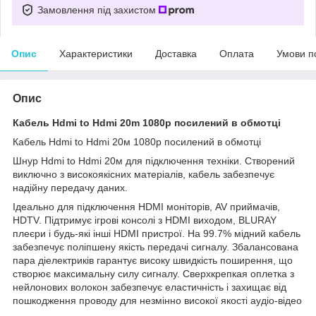
Замовлення під захистом
Опис
Характеристики
Доставка
Оплата
Умови п
Опис
Кабель Hdmi to Hdmi 20m
1080p посилений в обмотці
Кабель Hdmi to Hdmi 20м 1080p посилений в обмотці
Шнур Hdmi to Hdmi 20м для підключення техніки. Створений
виключно з високоякісних матеріалів, кабель забезпечує
надійну передачу даних.
Ідеально для підключення HDMI моніторів, AV приймачів,
HDTV. Підтримує ігрові консолі з HDMI виходом, BLURAY
плеєри і будь-які інші HDMI пристрої. На 99.7% мідний кабель
забезпечує поліпшену якість передачі сигналу. Збалансована
пара діелектриків гарантує високу швидкість поширення, що
створює максимальну силу сигналу. Сверхкрепкая оплетка з
нейлонових волокон забезпечує еластичність і захищає від
пошкодження проводу для незмінно високої якості аудіо-відео