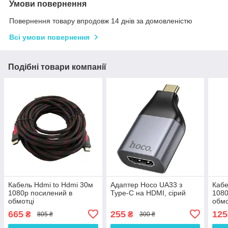
Умови повернення
Повернення товару впродовж 14 днів за домовленістю
Всі умови повернення
Подібні товари компанії
Кабель Hdmi to Hdmi 30м
Адаптер Hoco UA33 з
Кабе
1080p посилений в
Type-C на HDMI, сірий
1080
обмотці
обмо
665
255
125
₴
₴
805 ₴
300 ₴