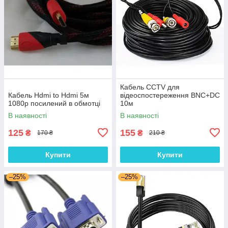
Кабель CCTV для
Кабель Hdmi to Hdmi 5м
відеоспостереження BNC+DC
1080p посилений в обмотці
10м
В наявності
В наявності
125
155
₴
₴
170 ₴
210 ₴
Купити
Купити
–25%
–25%