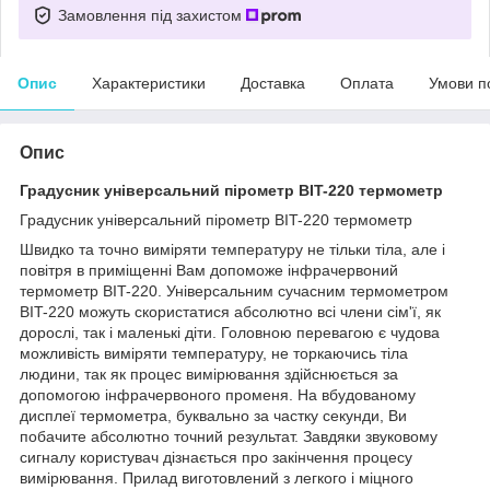
Замовлення під захистом
Опис
Характеристики
Доставка
Оплата
Умови п
Опис
Градусник універсальний пірометр BIT-220 термометр
Градусник універсальний пірометр BIT-220 термометр
Швидко та точно виміряти температуру не тільки тіла, але і
повітря в приміщенні Вам допоможе інфрачервоний
термометр BIT-220. Універсальним сучасним термометром
BIT-220 можуть скористатися абсолютно всі члени сім'ї, як
дорослі, так і маленькі діти. Головною перевагою є чудова
можливість виміряти температуру, не торкаючись тіла
людини, так як процес вимірювання здійснюється за
допомогою інфрачервоного променя. На вбудованому
дисплеї термометра, буквально за частку секунди, Ви
побачите абсолютно точний результат. Завдяки звуковому
сигналу користувач дізнається про закінчення процесу
вимірювання. Прилад виготовлений з легкого і міцного