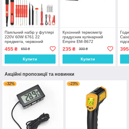
Паяльний набір у футлярі
Кухонний термометр
Годи
220V 60W 6761 22
градусник кулінарний
Caix
предмета, червоний
Empire EM-8672
підс
455
235
395
₴
₴
650 ₴
300 ₴
Купити
Купити
Акційні пропозиції та новинки
–32%
–23%