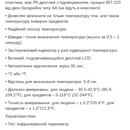
пластика, має РК-дисплей з підсвічуванням, працює BIT-220
від двох батарейок типу АА (не йдуть в комплекті).
• Дозволяє визначити не тільки температуру тіла, але також
температуру поверхні предметів;
• Надійний сенсор температури;
• Швидке і точне визначення температури (всього за 0,5 – 1
секунду);
• Застережливий індикатор у разі підвищеної температури;
• Великий, подсвечивающийся дисплей LCD;
• Автоматичне відключення через 30 сек.;
• °C або °F;
• Відстань для визначення температури: 5-8 см;
• Діапазон вимірювань: для людини – 35,5-42,9°C (85,9-
109,2°F); для предметів – 0-118°C (32-244°F);
• Точність вимірювання: для людини – ± 0,2°C/0,4°F; для
предметів – ± 1,0°C/1,8°F;
Характеристики:
• Тип: Інфрачервоний термометр