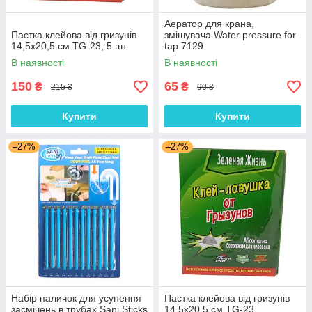
Аератор для крана,
Пастка клейова від гризунів
змішувача Water pressure for
14,5х20,5 см TG-23, 5 шт
tap 7129
В наявності
В наявності
150
65
₴
₴
215 ₴
90 ₴
Купити
Купити
–27%
–27%
Набір паличок для усунення
Пастка клейова від гризунів
засмічень в трубах Sani Sticks
14,5х20,5 см TG-23