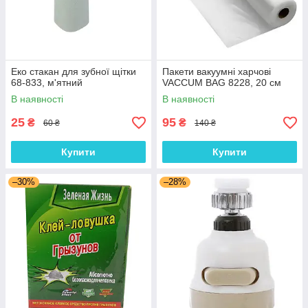
Еко стакан для зубної щітки
Пакети вакуумні харчові
68-833, м'ятний
VACCUM BAG 8228, 20 см
В наявності
В наявності
25
95
₴
₴
60 ₴
140 ₴
Купити
Купити
–30%
–28%