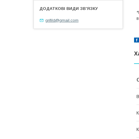
*
в
grifild@gmail.com
Х
В
К
К