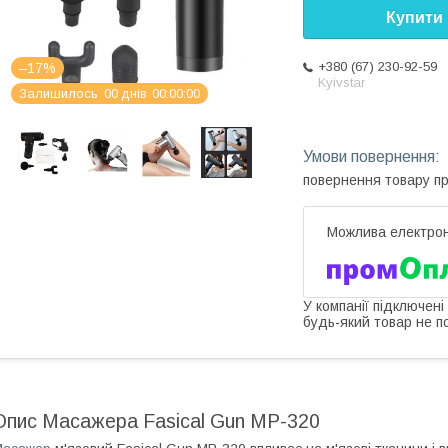
Купити
+380 (67) 230-92-59
–17%
Kyivstar
Залишилось
0
0
днів
0
0
0
0
0
0
повернення товару п
У компанії підключені
будь-який товар не п
Опис Масажера Fasical Gun MP-320