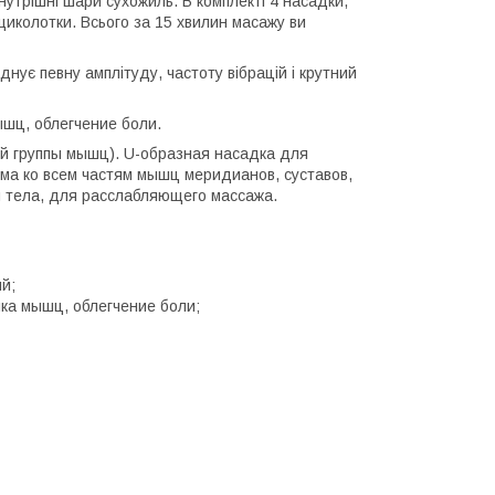
внутрішні шари сухожиль. В комплекті 4 насадки,
 і щиколотки. Всього за 15 хвилин масажу ви
днує певну амплітуду, частоту вібрацій і крутний
шц, облегчение боли.
й группы мышц). U-образная насадка для
ма ко всем частям мышц меридианов, суставов,
м тела, для расслабляющего массажа.
й;
ка мышц, облегчение боли;