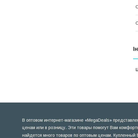
О
І
Ц
В оптовом интернет-магазине «MegaDeals» представлен
ценам или в розницу. Эти товары помогут Вам комфорт
найдется много товаров по оптовым ценам. Купленный 