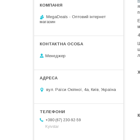
я
п
MegaDeals - Оптовий інтернет
Е
магазин
м
4
Ш
ш
л
Менеджер
вул. Раїси Окіпної, 4а, Київ, Україна
+380 (67) 230-92-59
Kyivstar