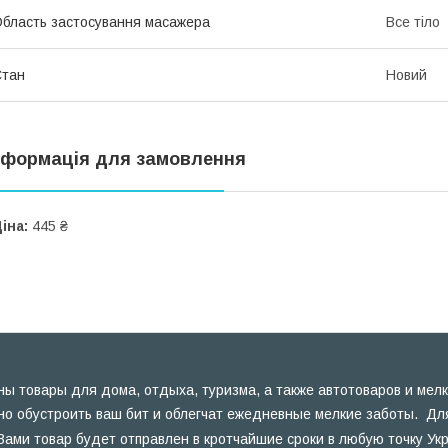
бласть застосування масажера
Все тіло
Стан
Новий
нформація для замовлення
іна:
445 ₴
ы товары для дома, отдыха, туризма, а также автотоваров и мелк
но обустроить ваш бит и облегчат ежедневные мелкие заботы. Для
Вами товар будет отправлен в кротчайшие сроки в любую точку Ук