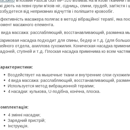
Масажер
м'язовий Fasical Gun MP-320 впливає на м'язові тканини і 
кі діють на певні групи м'язів ніг, сідниць, спини, грудей, зап'ястя
озбудетеся від неприємних відчуттів і поліпшите кровообіг.
фективність масажера полягає в методі вібраційної терапії, яка поє
омент масажного елемента.
 вида массажа: расслабляющий, восстанавливающий, разминка мы
ариковая насадка подходит для спины, бедер и т.д. (для большо
ейного отдела, ахиллова сухожилия. Коническая насадка примени
адоней, ступней и т.д. Плоская насадка применима ко всем частя
Характеристики:
Воздействует на мышечные ткани и внутренние слои сухожили
4 вида массажа: расслабляющий, восстанавливающий, размин
Используется метод вибрационной терапии;
4 насадки: кулькова, U-подібна, конічна, плоска.
Комплектація:
4 змінні насадки;
Зарядний пристрій;
Інструкція.