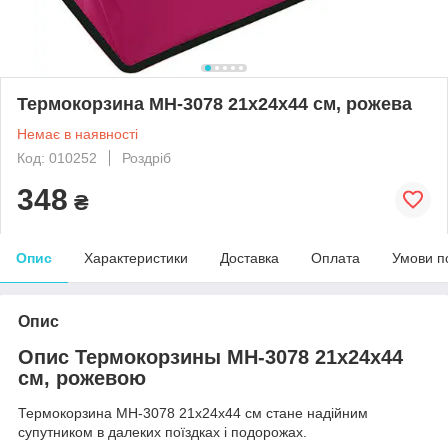
Термокорзина MH-3078 21х24х44 см, рожева
Немає в наявності
Код: 010252
Роздріб
348
₴
Опис
Характеристики
Доставка
Оплата
Умови п
Опис
Опис Термокорзины MH-3078 21х24х44
см, рожевою
Термокорзина MH-3078 21х24х44 см стане надійним
супутником в далеких поїздках і подорожах.