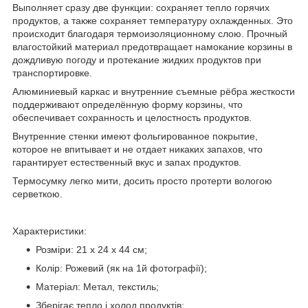
Выполняет сразу две функции: сохраняет тепло горячих
продуктов, а также сохраняет температуру охлажденных. Это
происходит благодаря термоизоляционному слою. Прочный
влагостойкий материал предотвращает намокание корзины в
дождливую погоду и протекание жидких продуктов при
транспортировке.
Алюминиевый каркас и внутренние съемные рёбра жесткости
поддерживают определённую форму корзины, что
обеспечивает сохранность и целостность продуктов.
Внутренние стенки имеют фольгированное покрытие,
которое не впитывает и не отдает никаких запахов, что
гарантирует естественный вкус и запах продуктов.
Термосумку легко мити, досить просто протерти вологою
серветкою.
Характеристики:
Розміри: 21 х 24 х 44 см;
Колір: Рожевий (як на 1й фотографії);
Матеріал: Метал, текстиль;
Зберігає тепло і холод продуктів;