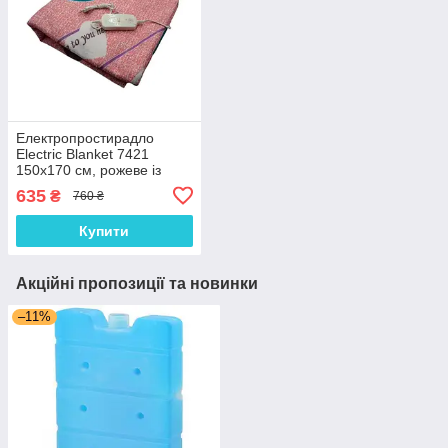
Електропростирадло
Electric Blanket 7421
150х170 см, рожеве із
сердечками
635
₴
760 ₴
Купити
Акційні пропозиції та новинки
–11%