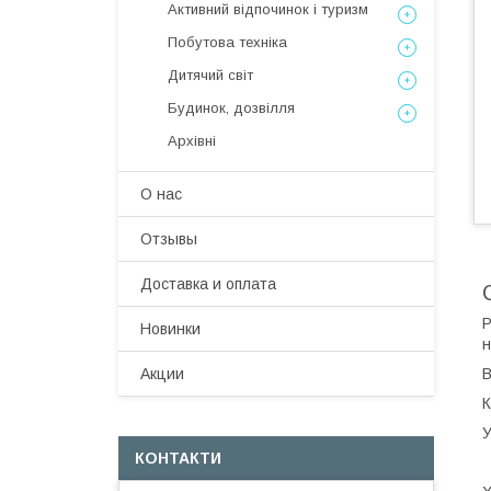
Активний відпочинок і туризм
Побутова техніка
Дитячий світ
Будинок, дозвілля
Архівні
О нас
Отзывы
Доставка и оплата
Р
Новинки
н
В
Акции
К
У
КОНТАКТИ