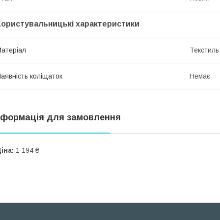
Користувальницькі характеристики
атеріал
Текстиль
аявність коліщаток
Немає
нформація для замовлення
іна:
1 194 ₴