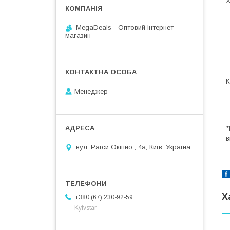
Х
MegaDeals - Оптовий інтернет
магазин
К
Менеджер
*
в
вул. Раїси Окіпної, 4а, Київ, Україна
Х
+380 (67) 230-92-59
Kyivstar