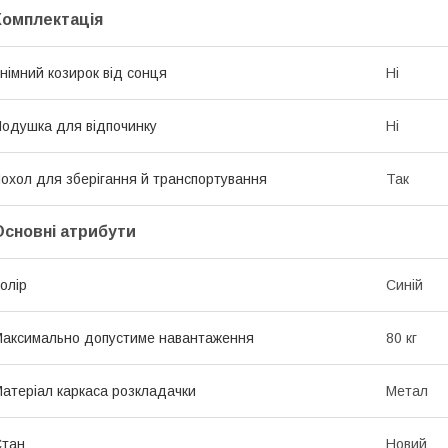
Комплектація
німний козирок від сонця
Ні
одушка для відпочинку
Ні
охол для зберігання й транспортування
Так
Основні атрибути
олір
Синій
аксимально допустиме навантаження
80 кг
атеріал каркаса розкладачки
Метал
Стан
Новий