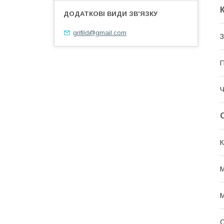
grifild@gmail.com
З
П
Ч
К
М
М