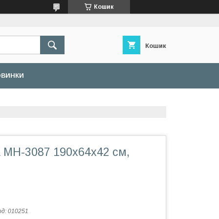
Кошик
Кошик
ОВИНКИ
 MH-3087 190х64х42 см,
од:
010251