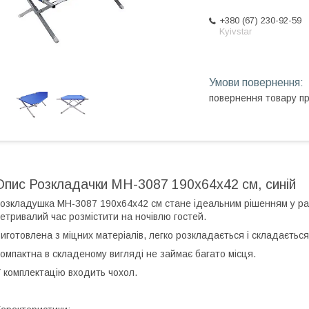
+380 (67) 230-92-59
Kyivstar
повернення товару п
Опис Розкладачки MH-3087 190х64х42 см, синій
озкладушка MH-3087 190х64х42 см стане ідеальним рішенням у разі
етривалий час розмістити на ночівлю гостей.
иготовлена з міцних матеріалів, легко розкладається і складається
омпактна в складеному вигляді не займає багато місця.
 комплектацію входить чохол.